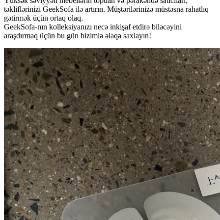
Yüksək səviyyəli mebellərin topdan və pərakəndə satıcıları,
təkliflərinizi GeekSofa ilə artırın. Müştərilərinizə müstəsna rahatlıq
gətirmək üçün ortaq olaq.
GeekSofa-nın kolleksiyanızı necə inkişaf etdirə biləcəyini
araşdırmaq üçün bu gün bizimlə əlaqə saxlayın!