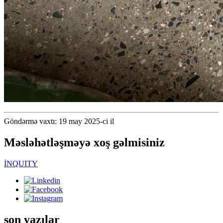
Göndərmə vaxtı: 19 may 2025-ci il
Məsləhətləşməyə xoş gəlmisiniz
İNQUITY
son yazılar