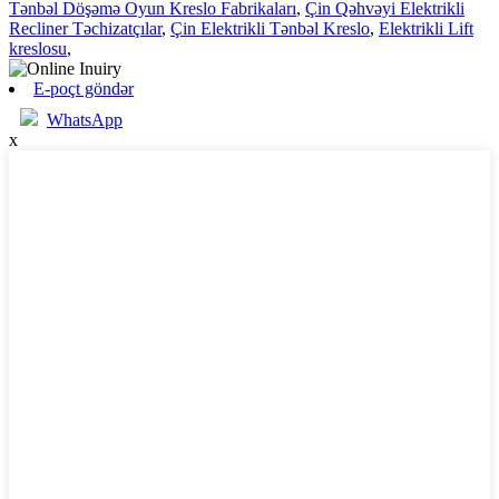
Tənbəl Döşəmə Oyun Kreslo Fabrikaları
,
Çin Qəhvəyi Elektrikli
Recliner Təchizatçılar
,
Çin Elektrikli Tənbəl Kreslo
,
Elektrikli Lift
kreslosu
,
E-poçt göndər
WhatsApp
x