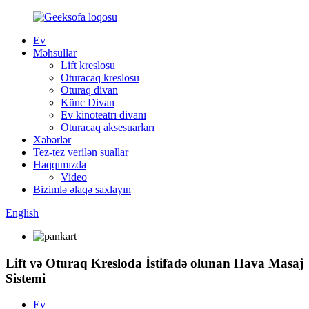
Ev
Məhsullar
Lift kreslosu
Oturacaq kreslosu
Oturaq divan
Künc Divan
Ev kinoteatrı divanı
Oturacaq aksesuarları
Xəbərlər
Tez-tez verilən suallar
Haqqımızda
Video
Bizimlə əlaqə saxlayın
English
Lift və Oturaq Kresloda İstifadə olunan Hava Masaj
Sistemi
Ev