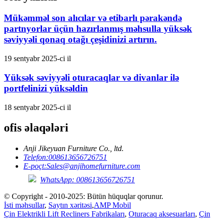
Mükəmməl son alıcılar və etibarlı pərakəndə
partnyorlar üçün hazırlanmış məhsulla yüksək
səviyyəli qonaq otağı çeşidinizi artırın.
19 sentyabr 2025-ci il
Yüksək səviyyəli oturacaqlar və divanlar ilə
portfelinizi yüksəldin
18 sentyabr 2025-ci il
ofis əlaqələri
Anji Jikeyuan Furniture Co., ltd.
Telefon:
008613656726751
E-poçt:
Sales@anjihomefurniture.com
WhatsApp: 008613656726751
© Copyright - 2010-2025: Bütün hüquqlar qorunur.
İsti məhsullar
,
Saytın xəritəsi
,
AMP Mobil
Çin Elektrikli Lift Recliners Fabrikaları
,
Oturacaq aksesuarları
,
Çin