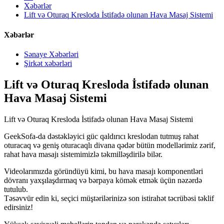
Xəbərlər
Lift və Oturaq Kresloda İstifadə olunan Hava Masaj Sistemi
Xəbərlər
Sənaye Xəbərləri
Şirkət xəbərləri
Lift və Oturaq Kresloda İstifadə olunan
Hava Masaj Sistemi
Lift və Oturaq Kresloda İstifadə olunan Hava Masaj Sistemi
GeekSofa-da dəstəkləyici güc qaldırıcı kreslodan tutmuş rahat
oturacaq və geniş oturacaqlı divana qədər bütün modellərimiz zərif,
rahat hava masajı sistemimizlə təkmilləşdirilə bilər.
Videolarımızda göründüyü kimi, bu hava masajı komponentləri
dövranı yaxşılaşdırmaq və bərpaya kömək etmək üçün nəzərdə
tutulub.
Təsəvvür edin ki, seçici müştərilərinizə son istirahət təcrübəsi təklif
edirsiniz!