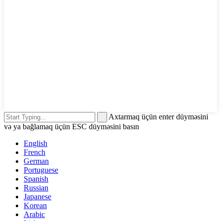
Axtarmaq üçün enter düyməsini
və ya bağlamaq üçün ESC düyməsini basın
English
French
German
Portuguese
Spanish
Russian
Japanese
Korean
Arabic