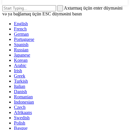
Axtarmaq üçün enter düyməsini
və ya bağlamaq üçün ESC düyməsini basın
English
French
German
Portuguese
Spanish
Russian
Japanese
Korean
Arabic
Irish
Greek
Turkish
Italian
Danish
Romanian
Indonesian
Czech
Afrikaans
Swedish
Polish
Basque