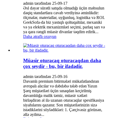
admin tərəfindən 25-09-17
Əsl dəyər sürətli satışda olmadığı üçün məhsulun
dəqiq standartlara cavab verdiyinə əminlikdir:
ölçmələr, materiallar, uyğunluq, logistika və ROI.
GeekSofa-da biz yastıqlı qoltuqaltılar, mexaniki
və ya elektrik mexanizmləri seçimi, parlaq sarı və
ya qara rəngli müasir divanlar təqdim edirik...
Daha ətraflı oxuyun
Müasir oturacaq oturacaqdan daha
çox şeydir - bu, bir ifadədir.
admin tərəfindən 25-09-16
Davamlı premium bitirmələri mükafatlandıran
avropalı alıcılar və dəbdəbə tələb edən Yaxın
Şərq müştəriləri üçün sınaqdan keçirilmiş
davamlılığa malik təmiz, müasir xətləri
birləşdirən əl ilə uzanan oturacaqlar spesifikasiya
siyahılarını qazanır. Son müştərilərinizin sizə
istədiklərini söylədikləri: 1. Çərçivəsiz görünən,
əllə əyilmə...