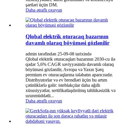
şərtləri üçün DM.
Daha ətraflı oxuyun
Qlobal elektrik oturacaq bazarının
davamlı olaraq böyüməsi gözlənilir
admin tərəfindən 25-09-08 tarixində
Qlobal elektrik oturacaqları bazarının 2030-cu ilə
qədər 5,6% CAGR səviyyəsində davamlı olaraq
böyüməsi gözlənilir, Avropa və Yaxın Şərq
premium ev oturacaqlarına tələbatın aparıcısıdır.
Distribyutorlar və ev brendləri üçün bu artım
çətinliklərlə gəlir: istehlakçılar daha ağıllı
xüsusiyyətlər, sertifikatlaşdırılmış təhlükəsizlik və
uzunmüddətli...
Daha ətraflı oxuyun