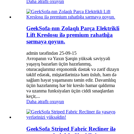
Daha ətraflı oxuyun
GeekSofa-nın Zolaqlı Parça Elektrikli
Lift Kreslosu ilə premium rahatlığa
sərmayə qoyun.
admin tərəfindən 25-09-15
Avropanın və Yaxın Şərqin yüksək səviyyəli
yaşayış bazarları üçün hazırlanmış,
oturacaqlarımız erqonomik dəstək və zərif dizayn
təklif edərək, müştərilərinizə həm üslub, həm də
sağlam həyat yaşamasını təmin edir. Davamlılıq
üçün hazırlanmış hər bir kreslo hamar qaldırma
və uzanma funksiyaları üçün ciddi sınaqlardan
keçir,...
Daha ətraflı oxuyun
GeekSofa Striped Fabric Recliner ilə