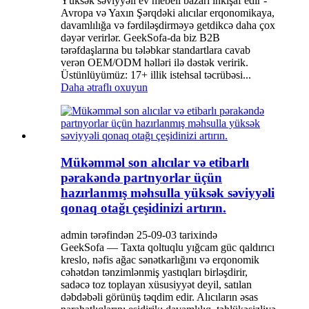
Yüksək səviyyəli ev mebeli bazarı inkişaf edir -
Avropa və Yaxın Şərqdəki alıcılar erqonomikaya,
davamlılığa və fərdiləşdirməyə getdikcə daha çox
dəyər verirlər. GeekSofa-da biz B2B
tərəfdaşlarına bu tələbkar standartlara cavab
verən OEM/ODM həlləri ilə dəstək veririk.
Üstünlüyümüz: 17+ illik istehsal təcrübəsi...
Daha ətraflı oxuyun
Mükəmməl son alıcılar və etibarlı
pərakəndə partnyorlar üçün
hazırlanmış məhsulla yüksək səviyyəli
qonaq otağı çeşidinizi artırın.
admin tərəfindən 25-09-03 tarixində
GeekSofa — Taxta qoltuqlu yığcam güc qaldırıcı
kreslo, nəfis ağac sənətkarlığını və erqonomik
cəhətdən tənzimlənmiş yastıqları birləşdirir,
sadəcə toz toplayan xüsusiyyət deyil, satılan
dəbdəbəli görünüş təqdim edir. Alıcıların əsas