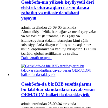
GeekSofa-nın yüksək keyfiyyətli dəri
elektrik oturacaqları ilə son dərəcə
rahatlıq və müasir dəbdəbəni
yaşayın.
admin tərəfindən 25-09-05 tarixində
Almaz tikişli üzlük, bərk ağac və metal çərçivələr
və bir toxunuşla uzanma, USB şarjı və
isitmə/soyutma stəkanı tutacaqları kimi ağıllı
xüsusiyyətlərlə dizayn edilmiş oturacaqlarımız
üslub, erqonomika və yeniliyi birləşdirir. 17+ illik
təcrübə, qlobal sertifikatlar və çevik...
Daha ətraflı oxuyun
GeekSofa-da biz B2B tərəfdaşlarını
bu tələbkar standartlara cavab verən
OEM/ODM həlləri ilə dəstəkləyirik
admin tərəfindən 25-09-04 tarixində