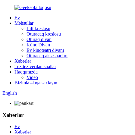
Ev
Məhsullar
Lift kreslosu
Oturacaq kreslosu
Oturaq divan
Künc Divan
Ev kinoteatrı divanı
Oturacaq aksesuarları
Xəbərlər
Tez-tez verilən suallar
Haqqımızda
Video
Bizimlə əlaqə saxlayın
English
Xəbərlər
Ev
Xəbərlər