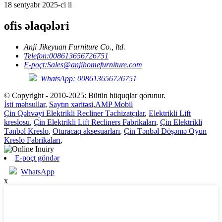
18 sentyabr 2025-ci il
ofis əlaqələri
Anji Jikeyuan Furniture Co., ltd.
Telefon:
008613656726751
E-poçt:
Sales@anjihomefurniture.com
WhatsApp: 008613656726751
© Copyright - 2010-2025: Bütün hüquqlar qorunur.
İsti məhsullar
,
Saytın xəritəsi
,
AMP Mobil
Çin Qəhvəyi Elektrikli Recliner Təchizatçılar
,
Elektrikli Lift
kreslosu
,
Çin Elektrikli Lift Recliners Fabrikaları
,
Çin Elektrikli
Tənbəl Kreslo
,
Oturacaq aksesuarları
,
Çin Tənbəl Döşəmə Oyun
Kreslo Fabrikaları
,
E-poçt göndər
WhatsApp
x