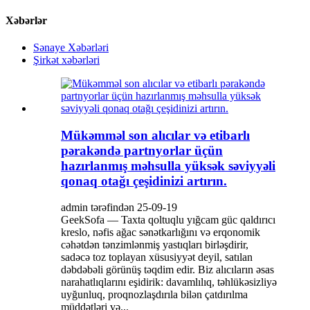
Xəbərlər
Sənaye Xəbərləri
Şirkət xəbərləri
Mükəmməl son alıcılar və etibarlı
pərakəndə partnyorlar üçün
hazırlanmış məhsulla yüksək səviyyəli
qonaq otağı çeşidinizi artırın.
admin tərəfindən 25-09-19
GeekSofa — Taxta qoltuqlu yığcam güc qaldırıcı
kreslo, nəfis ağac sənətkarlığını və erqonomik
cəhətdən tənzimlənmiş yastıqları birləşdirir,
sadəcə toz toplayan xüsusiyyət deyil, satılan
dəbdəbəli görünüş təqdim edir. Biz alıcıların əsas
narahatlıqlarını eşidirik: davamlılıq, təhlükəsizliyə
uyğunluq, proqnozlaşdırıla bilən çatdırılma
müddətləri və...