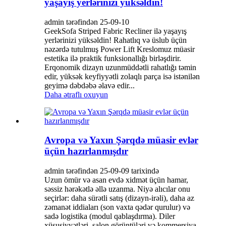
yaşayış yerlərinizi yüksəldin!
admin tərəfindən 25-09-10
GeekSofa Striped Fabric Recliner ilə yaşayış
yerlərinizi yüksəldin! Rahatlıq və üslub üçün
nəzərdə tutulmuş Power Lift Kreslomuz müasir
estetika ilə praktik funksionallığı birləşdirir.
Erqonomik dizayn uzunmüddətli rahatlığı təmin
edir, yüksək keyfiyyətli zolaqlı parça isə istənilən
geyimə dəbdəbə əlavə edir...
Daha ətraflı oxuyun
Avropa və Yaxın Şərqdə müasir evlər
üçün hazırlanmışdır
admin tərəfindən 25-09-09 tarixində
Uzun ömür və asan evdə xidmət üçün hamar,
səssiz hərəkətlə əllə uzanma. Niyə alıcılar onu
seçirlər: daha sürətli satış (dizayn-irəli), daha az
zəmanət iddiaları (son vaxta qədər qurulur) və
sadə logistika (modul qablaşdırma). Diler
xüsusiyyətləri, salon görüntüləri və kommersiya