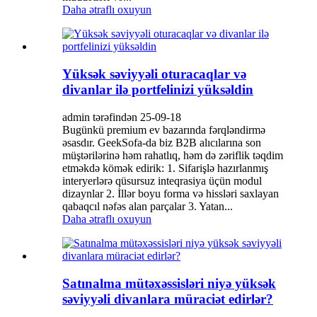
Daha ətraflı oxuyun
Yüksək səviyyəli oturacaqlar və
divanlar ilə portfelinizi yüksəldin
admin tərəfindən 25-09-18
Bugünkü premium ev bazarında fərqləndirmə
əsasdır. GeekSofa-da biz B2B alıcılarına son
müştərilərinə həm rahatlıq, həm də zəriflik təqdim
etməkdə kömək edirik: 1. Sifarişlə hazırlanmış
interyerlərə qüsursuz inteqrasiya üçün modul
dizaynlar 2. İllər boyu forma və hissləri saxlayan
qabaqcıl nəfəs alan parçalar 3. Yatan...
Daha ətraflı oxuyun
Satınalma mütəxəssisləri niyə yüksək
səviyyəli divanlara müraciət edirlər?