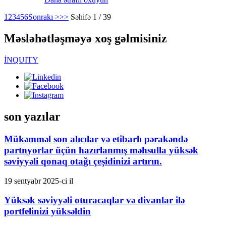
1
2
3
4
5
6
Sonrakı >
>>
Səhifə 1 / 39
Məsləhətləşməyə xoş gəlmisiniz
İNQUITY
son yazılar
Mükəmməl son alıcılar və etibarlı pərakəndə
partnyorlar üçün hazırlanmış məhsulla yüksək
səviyyəli qonaq otağı çeşidinizi artırın.
19 sentyabr 2025-ci il
Yüksək səviyyəli oturacaqlar və divanlar ilə
portfelinizi yüksəldin