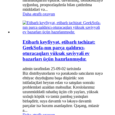
narahatlıqlarını eşidirik: davamlılıq, təhlükəsizliyə
uyğunluq, proqnozlaşdırıla bilən çatdırılma
müddətləri və...
Daha ətraflı oxuyun
Etibarlı keyfiyyət, etibarlı təchizat:
GeekSofa-nın parça qaldırıcı-
oturacaqları yüksək səviyyəli ev
bazarları üçün hazırlanmışdır.
admin tərəfindən 25-09-02 tarixində
Biz distribyutorların və pərakəndə satıcıların nəyə
ehtiyac duyduğunu başa düşürük: son
istifadəçiləri heyran edən və satışdan sonrakı
problemləri azaldan məhsullar. Kreslolarımız
uzunmüddətli rahatlıq üçün cib yayları, yüksək
sıxlıqlı köpük və təmiz pambıq yastıqları
birləşdirir, suya davamlı və ləkəyə davamlı
parçalar isə baxımı asanlaşdırır. Qəşəng, müasir
a...
Daha ətraflı oxuyun