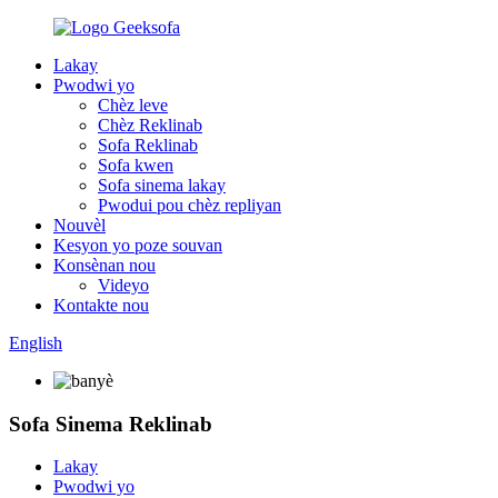
Lakay
Pwodwi yo
Chèz leve
Chèz Reklinab
Sofa Reklinab
Sofa kwen
Sofa sinema lakay
Pwodui pou chèz repliyan
Nouvèl
Kesyon yo poze souvan
Konsènan nou
Videyo
Kontakte nou
English
Sofa Sinema Reklinab
Lakay
Pwodwi yo