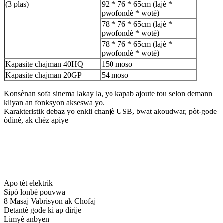
(3 plas)
92 * 76 * 65cm (lajè *
pwofondè * wotè)
78 * 76 * 65cm (lajè *
pwofondè * wotè)
78 * 76 * 65cm (lajè *
pwofondè * wotè)
Kapasite chajman 40HQ
150 moso
Kapasite chajman 20GP
54 moso
Konsènan sofa sinema lakay la, yo kapab ajoute tou selon demann
kliyan an fonksyon akseswa yo.
Karakteristik debaz yo enkli chanjè USB, bwat akoudwar, pòt-gode
òdinè, ak chèz apiye
Karakteristik adisyonèl
Apo tèt elektrik
Sipò lonbè pouvwa
8 Masaj Vabrisyon ak Chofaj
Detantè gode ki ap dirije
Limyè anbyen