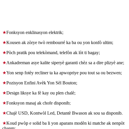
teyat lakay la
★
Fonksyon enklinasyon elektrik;
★
Kousen ak zòrye twò rembourré ka ba ou yon konfò ultim;
★
Pòch pratik pou telekòmand, telefòn ak lòt ti bagay;
★
Ankadreman asye kalite siperyè garanti chèz sa a dire plizyè ane;
★
Yon senp fotèy recliner ta ka apwopriye pou tout sa ou bezwen;
★
Pozisyon Enfini Avèk Yon Sèl Bouton;
★
Design liksye ka fè kay ou plen chalè;
★
Fonksyon masaj ak chofe disponib;
★
Chajè USD, Kontwòl Led, Detantè Bwason ak sou sa disponib.
★
Koud pwòp e solid ba li yon aparans modèn ki matche ak nenpòt
chanm;