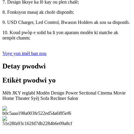
7. Design liksye ka fè kay ou plen chalè;
8. Fonksyon masaj ak chofe disponib;
9. USD Charger, Led Control, Bwason Holders ak sou sa disponib.
10. Koud pwòp e solid ba li yon aparans modèn ki matche ak
nenpòt chanm;
Voye yon imèl ban nou
Detay pwodwi
Etikèt pwodwi yo
Mèb JKY reglabl Modèn Design Power Sectional Cinema Movie
Home Theater Syèj Sofa Recliner Salon
Karakteristik kle nan sofa recliner