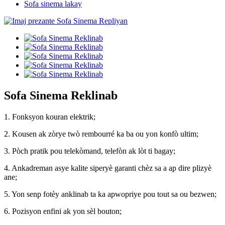
Sofa sinema lakay
Sofa Sinema Reklinab
1. Fonksyon kouran elektrik;
2. Kousen ak zòrye twò rembourré ka ba ou yon konfò ultim;
3. Pòch pratik pou telekòmand, telefòn ak lòt ti bagay;
4. Ankadreman asye kalite siperyè garanti chèz sa a ap dire plizyè
ane;
5. Yon senp fotèy anklinab ta ka apwopriye pou tout sa ou bezwen;
6. Pozisyon enfini ak yon sèl bouton;