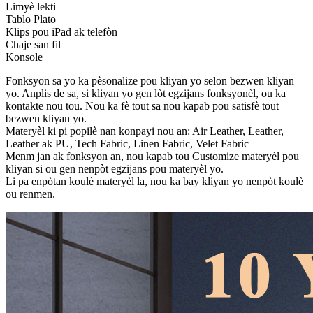
Limyè lekti
Tablo Plato
Klips pou iPad ak telefòn
Chaje san fil
Konsole
Fonksyon sa yo ka pèsonalize pou kliyan yo selon bezwen kliyan
yo. Anplis de sa, si kliyan yo gen lòt egzijans fonksyonèl, ou ka
kontakte nou tou. Nou ka fè tout sa nou kapab pou satisfè tout
bezwen kliyan yo.
Materyèl ki pi popilè nan konpayi nou an: Air Leather, Leather,
Leather ak PU, Tech Fabric, Linen Fabric, Velet Fabric
Menm jan ak fonksyon an, nou kapab tou Customize materyèl pou
kliyan si ou gen nenpòt egzijans pou materyèl yo.
Li pa enpòtan koulè materyèl la, nou ka bay kliyan yo nenpòt koulè
ou renmen.