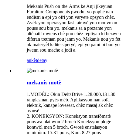
Mekanis Push-on-the-Arms ke Anji jikeyuan
Furniture Components pwodui yo popilè nan
endistri a epi yo ofri yon varyete opsyon chèz.
Avèk yon operasyon fasil atravè yon mouvman
pouse sou bra yo, mekanis sa a prezante yon
altènatif mwens chè pou chèz repliyan ki bezwen
diferan tretman pou janm yo. Mekanis nou yo fèt
ak materyèl kalite siperyè, epi yo pami pi bon yo
jwenn sou mache a jodi a.
ankèt
detay
mekanis motè
1.MODÈL: Okin DeltaDrive 1.28.000.131.30
ranplasman pyès mèb. Aplikasyon nan sofa
elektrik, kanape loveseat, chèz masaj ak chèz
asansè.
2. KONEKSYON: Koneksyon transfòmatè
pouvwa plat won 2 broch Koneksyon ploge
kontwòl men 5 broch. Gwosè enstalasyon
minimòm: 15.31 pous, Kou: 8.27 pous