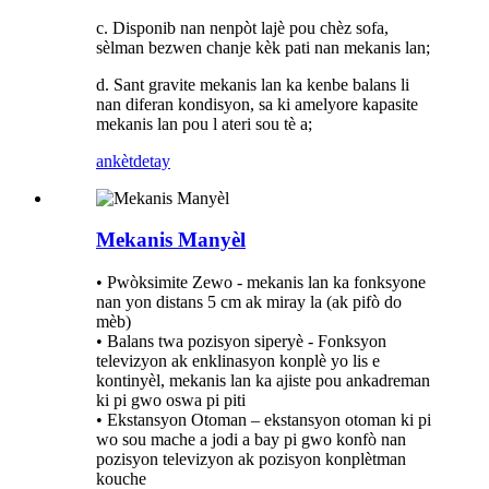
c. Disponib nan nenpòt lajè pou chèz sofa,
sèlman bezwen chanje kèk pati nan mekanis lan;
d. Sant gravite mekanis lan ka kenbe balans li
nan diferan kondisyon, sa ki amelyore kapasite
mekanis lan pou l ateri sou tè a;
ankèt
detay
Mekanis Manyèl
• Pwòksimite Zewo - mekanis lan ka fonksyone
nan yon distans 5 cm ak miray la (ak pifò do
mèb)
• Balans twa pozisyon siperyè - Fonksyon
televizyon ak enklinasyon konplè yo lis e
kontinyèl, mekanis lan ka ajiste pou ankadreman
ki pi gwo oswa pi piti
• Ekstansyon Otoman – ekstansyon otoman ki pi
wo sou mache a jodi a bay pi gwo konfò nan
pozisyon televizyon ak pozisyon konplètman
kouche