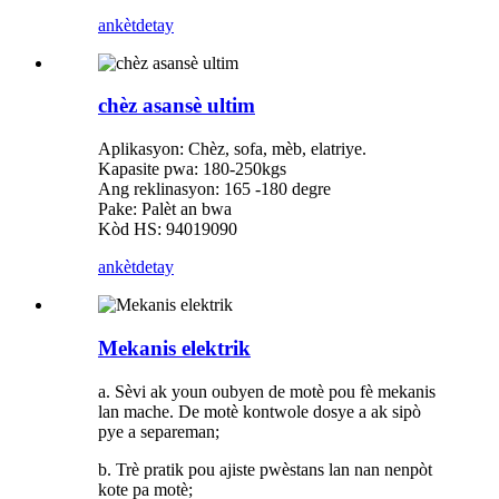
ankèt
detay
chèz asansè ultim
Aplikasyon: Chèz, sofa, mèb, elatriye.
Kapasite pwa: 180-250kgs
Ang reklinasyon: 165 -180 degre
Pake: Palèt an bwa
Kòd HS: 94019090
ankèt
detay
Mekanis elektrik
a. Sèvi ak youn oubyen de motè pou fè mekanis
lan mache. De motè kontwole dosye a ak sipò
pye a separeman;
b. Trè pratik pou ajiste pwèstans lan nan nenpòt
kote pa motè;