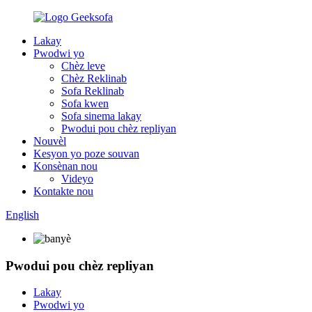
Lakay
Pwodwi yo
Chèz leve
Chèz Reklinab
Sofa Reklinab
Sofa kwen
Sofa sinema lakay
Pwodui pou chèz repliyan
Nouvèl
Kesyon yo poze souvan
Konsènan nou
Videyo
Kontakte nou
English
Pwodui pou chèz repliyan
Lakay
Pwodwi yo