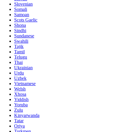
Slovenian
Somali
Samoan
Scots Gaelic
Shona
Sindhi
Sundanese
Swahili
Tajik
Tamil
Telugu
Thai
Ukrainian
Urdu
Uzbek
Vietnamese
Welsh
Xhosa
Yiddish
Yoruba
Zulu
Kinyarwanda
Tatar
Oriya
Turkmen