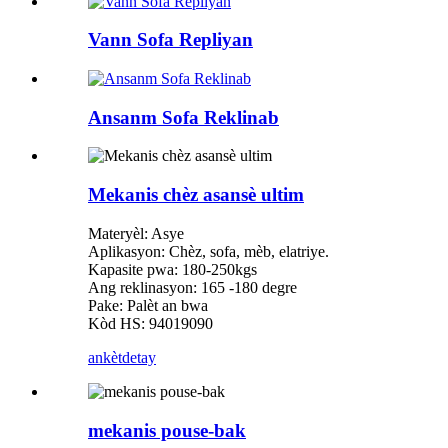
Vann Sofa Repliyan
Ansanm Sofa Reklinab
Mekanis chèz asansè ultim
Materyèl: Asye
Aplikasyon: Chèz, sofa, mèb, elatriye.
Kapasite pwa: 180-250kgs
Ang reklinasyon: 165 -180 degre
Pake: Palèt an bwa
Kòd HS: 94019090
ankèt
detay
mekanis pouse-bak