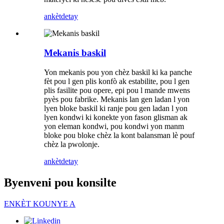
ankèt
detay
Mekanis baskil
Yon mekanis pou yon chèz baskil ki ka panche
fèt pou l gen plis konfò ak estabilite, pou l gen
plis fasilite pou opere, epi pou l mande mwens
pyès pou fabrike. Mekanis lan gen ladan l yon
lyen bloke baskil ki ranje pou gen ladan l yon
lyen kondwi ki konekte yon fason glisman ak
yon eleman kondwi, pou kondwi yon manm
bloke pou bloke chèz la kont balansman lè pouf
chèz la pwolonje.
ankèt
detay
Byenveni pou konsilte
ENKÈT KOUNYE A