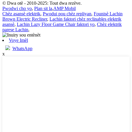
© Dwa otè - 2010-2025: Tout dwa rezève.
Pwodwi cho yo
,
Plan sit la
,
AMP Mobil
Chèz asansè elektrik
,
Pwodui pou chèz repliyan
,
Founisè Lachin
Brown Electric Recliner
,
Lachin faktori chèz reclinables elektrik
asansè
,
Lachin Lazy Floor Game Chair faktori yo
,
Chèz elektrik
parese Lachin
,
Voye Imèl
WhatsApp
x