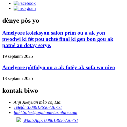
dènye pòs yo
Amelyore koleksyon salon prim ou a ak yon
pwodwi ki fèt pou achtè final ki gen bon gou ak
patnè an detay serye.
19 septanm 2025
Amelyore pòtfolyo ou a ak fotèy ak sofa wo nivo
18 septanm 2025
kontak biwo
Anji Jikeyuan mèb co, Ltd.
Telefòn:
008613656726751
Imèl:
Sales@anjihomefurniture.com
WhatsApp: 008613656726751