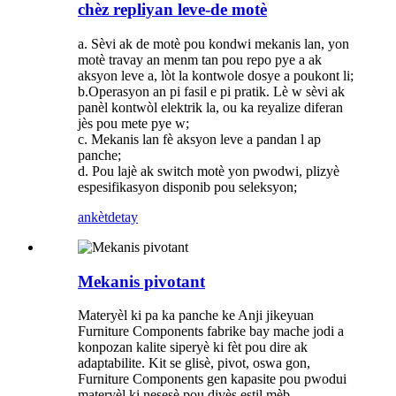
chèz repliyan leve-de motè
a. Sèvi ak de motè pou kondwi mekanis lan, yon
motè travay an menm tan pou repo pye a ak
aksyon leve a, lòt la kontwole dosye a poukont li;
b.Operasyon an pi fasil e pi pratik. Lè w sèvi ak
panèl kontwòl elektrik la, ou ka reyalize diferan
jès pou mete pye w;
c. Mekanis lan fè aksyon leve a pandan l ap
panche;
d. Pou lajè ak switch motè yon pwodwi, plizyè
espesifikasyon disponib pou seleksyon;
ankèt
detay
Mekanis pivotant
Materyèl ki pa ka panche ke Anji jikeyuan
Furniture Components fabrike bay mache jodi a
konpozan kalite siperyè ki fèt pou dire ak
adaptabilite. Kit se glisè, pivot, oswa gon,
Furniture Components gen kapasite pou pwodui
materyèl ki nesesè pou divès estil mèb.