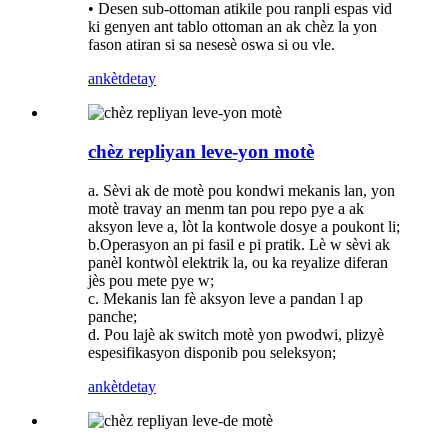
• Desen sub-ottoman atikile pou ranpli espas vid
ki genyen ant tablo ottoman an ak chèz la yon
fason atiran si sa nesesè oswa si ou vle.
ankèt
detay
chèz repliyan leve-yon motè
a. Sèvi ak de motè pou kondwi mekanis lan, yon
motè travay an menm tan pou repo pye a ak
aksyon leve a, lòt la kontwole dosye a poukont li;
b.Operasyon an pi fasil e pi pratik. Lè w sèvi ak
panèl kontwòl elektrik la, ou ka reyalize diferan
jès pou mete pye w;
c. Mekanis lan fè aksyon leve a pandan l ap
panche;
d. Pou lajè ak switch motè yon pwodwi, plizyè
espesifikasyon disponib pou seleksyon;
ankèt
detay