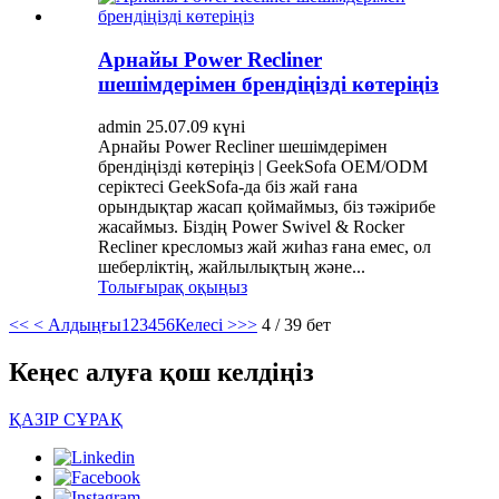
Арнайы Power Recliner
шешімдерімен брендіңізді көтеріңіз
admin 25.07.09 күні
Арнайы Power Recliner шешімдерімен
брендіңізді көтеріңіз | GeekSofa OEM/ODM
серіктесі GeekSofa-да біз жай ғана
орындықтар жасап қоймаймыз, біз тәжірибе
жасаймыз. Біздің Power Swivel & Rocker
Recliner кресломыз жай жиһаз ғана емес, ол
шеберліктің, жайлылықтың және...
Толығырақ оқыңыз
<<
< Алдыңғы
1
2
3
4
5
6
Келесі >
>>
4 / 39 бет
Кеңес алуға қош келдіңіз
ҚАЗІР СҰРАҚ