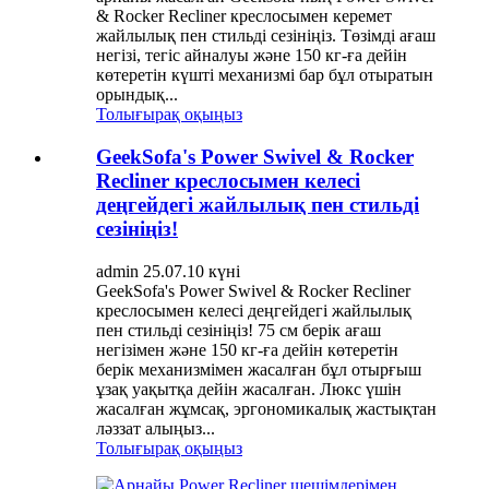
& Rocker Recliner креслосымен керемет
жайлылық пен стильді сезініңіз. Төзімді ағаш
негізі, тегіс айналуы және 150 кг-ға дейін
көтеретін күшті механизмі бар бұл отыратын
орындық...
Толығырақ оқыңыз
GeekSofa's Power Swivel & Rocker
Recliner креслосымен келесі
деңгейдегі жайлылық пен стильді
сезініңіз!
admin 25.07.10 күні
GeekSofa's Power Swivel & Rocker Recliner
креслосымен келесі деңгейдегі жайлылық
пен стильді сезініңіз! 75 см берік ағаш
негізімен және 150 кг-ға дейін көтеретін
берік механизмімен жасалған бұл отырғыш
ұзақ уақытқа дейін жасалған. Люкс үшін
жасалған жұмсақ, эргономикалық жастықтан
ләззат алыңыз...
Толығырақ оқыңыз