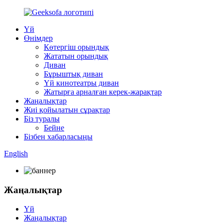
Үй
Өнімдер
Көтергіш орындық
Жататын орындық
Диван
Бұрыштық диван
Үй кинотеатры диван
Жатырға арналған керек-жарақтар
Жаңалықтар
Жиі қойылатын сұрақтар
Біз туралы
Бейне
Бізбен хабарласыңы
English
Жаңалықтар
Үй
Жаңалықтар