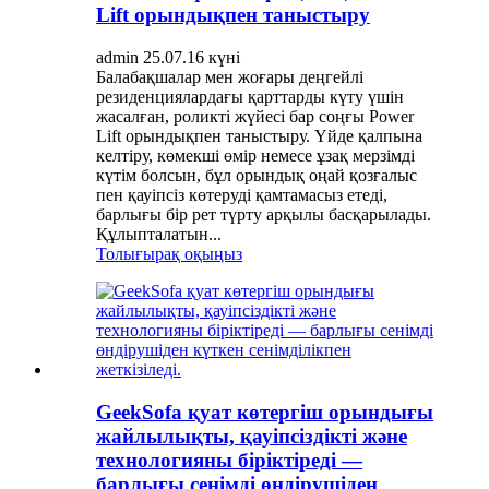
Lift орындықпен таныстыру
admin 25.07.16 күні
Балабақшалар мен жоғары деңгейлі
резиденциялардағы қарттарды күту үшін
жасалған, роликті жүйесі бар соңғы Power
Lift орындықпен таныстыру. Үйде қалпына
келтіру, көмекші өмір немесе ұзақ мерзімді
күтім болсын, бұл орындық оңай қозғалыс
пен қауіпсіз көтеруді қамтамасыз етеді,
барлығы бір рет түрту арқылы басқарылады.
Құлыпталатын...
Толығырақ оқыңыз
GeekSofa қуат көтергіш орындығы
жайлылықты, қауіпсіздікті және
технологияны біріктіреді —
барлығы сенімді өндірушіден