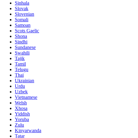
Sinhala
Slovak
Slovenian
Somali
Samoan
Scots Gaelic
Shona
Sindhi
Sundanese
Swahili
Tajik
Tamil
Telugu
Thai
Ukrainian
Urdu
Uzbek
Vietnamese
Welsh
Xhosa
Yiddish
Yoruba
Zulu
Kinyarwanda
Tatar