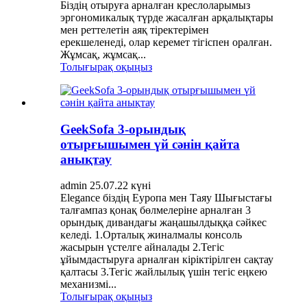
Біздің отыруға арналған креслоларымыз
эргономикалық түрде жасалған арқалықтары
мен реттелетін аяқ тіректерімен
ерекшеленеді, олар керемет тігіспен оралған.
Жұмсақ, жұмсақ...
Толығырақ оқыңыз
GeekSofa 3-орындық
отырғышымен үй сәнін қайта
анықтау
admin 25.07.22 күні
Elegance біздің Еуропа мен Таяу Шығыстағы
талғампаз қонақ бөлмелеріне арналған 3
орындық дивандағы жаңашылдыққа сәйкес
келеді. 1.Орталық жиналмалы консоль
жасырын үстелге айналады 2.Тегіс
ұйымдастыруға арналған кіріктірілген сақтау
қалтасы 3.Тегіс жайлылық үшін тегіс еңкею
механизмі...
Толығырақ оқыңыз