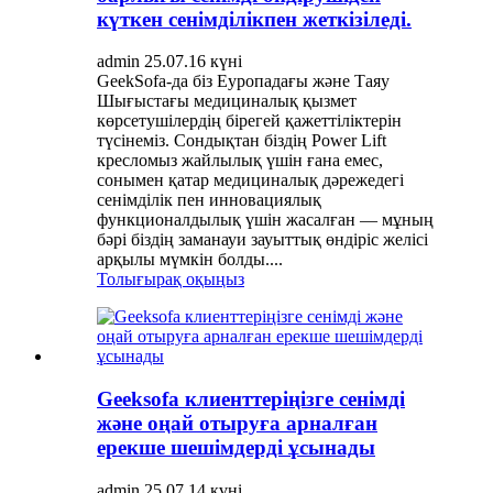
күткен сенімділікпен жеткізіледі.
admin 25.07.16 күні
GeekSofa-да біз Еуропадағы және Таяу
Шығыстағы медициналық қызмет
көрсетушілердің бірегей қажеттіліктерін
түсінеміз. Сондықтан біздің Power Lift
кресломыз жайлылық үшін ғана емес,
сонымен қатар медициналық дәрежедегі
сенімділік пен инновациялық
функционалдылық үшін жасалған — мұның
бәрі біздің заманауи зауыттық өндіріс желісі
арқылы мүмкін болды....
Толығырақ оқыңыз
Geeksofa клиенттеріңізге сенімді
және оңай отыруға арналған
ерекше шешімдерді ұсынады
admin 25.07.14 күні