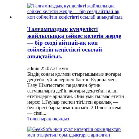
Талғампаздық күнделікті
жайлылыққа сәйкес келетін жерде
— бір сөзді айтпай-ақ көп
сөйлейтін кеңістікті осылай
анықтайсыз.
admin 25.07.21 күні
Біздің соңғы қолмен отырғышымыз жоғары
деңгейлі үй иелерінен бастап Еуропа мен
Таяу Шығыстағы таңдалған бутик
сатушыларға дейін жоғары деңгейді талап
ететіндерге арналған. Оны ұмытылмас ететін
нәрсе: 1.Гауһар таспен тігілген арқалық —
бел тірегі бар керемет дизайн 2.Плюс төсемі
— сізді...
Толығырақ оқыңыз