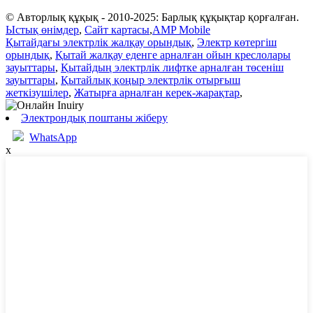
© Авторлық құқық - 2010-2025: Барлық құқықтар қорғалған.
Ыстық өнімдер
,
Сайт картасы
,
AMP Mobile
Қытайдағы электрлік жалқау орындық
,
Электр көтергіш
орындық
,
Қытай жалқау еденге арналған ойын креслолары
зауыттары
,
Қытайдың электрлік лифтке арналған төсеніш
зауыттары
,
Қытайлық қоңыр электрлік отырғыш
жеткізушілер
,
Жатырға арналған керек-жарақтар
,
Электрондық поштаны жіберу
WhatsApp
x