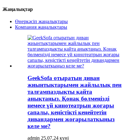
Жаңалықтар
Өнеркәсіп жаңалықтары
Компания жаңалықтары
GeekSofa отыратын диван
жиынтықтарымен жайлылық пен
талғампаздықты қайта
анықтаңыз. Қонақ бөлмеңізді
немесе үй кинотеатрын жоғары
сапалы, кеңістікті кеңейтетін
дивандармен жоғарылатқыңыз
келе ме?
admin 25.07.24 күні