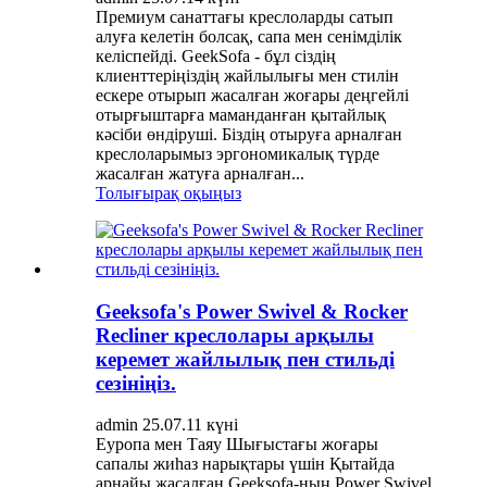
Премиум санаттағы креслоларды сатып
алуға келетін болсақ, сапа мен сенімділік
келіспейді. GeekSofa - бұл сіздің
клиенттеріңіздің жайлылығы мен стилін
ескере отырып жасалған жоғары деңгейлі
отырғыштарға маманданған қытайлық
кәсіби өндіруші. Біздің отыруға арналған
креслоларымыз эргономикалық түрде
жасалған жатуға арналған...
Толығырақ оқыңыз
Geeksofa's Power Swivel & Rocker
Recliner креслолары арқылы
керемет жайлылық пен стильді
сезініңіз.
admin 25.07.11 күні
Еуропа мен Таяу Шығыстағы жоғары
сапалы жиһаз нарықтары үшін Қытайда
арнайы жасалған Geeksofa-ның Power Swivel