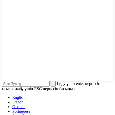
Іздеу үшін enter пернесін
немесе жабу үшін ESC пернесін басыңыз
English
French
German
Portuguese