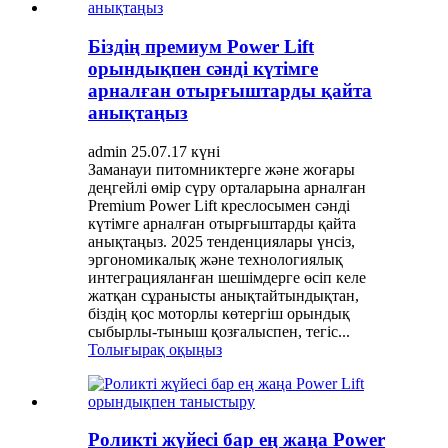
Біздің премиум Power Lift
орындықпен сәнді күтімге
арналған отырғыштарды қайта
анықтаңыз
admin 25.07.17 күні
Заманауи питомниктерге және жоғары
деңгейлі өмір сүру орталарына арналған
Premium Power Lift креслосымен сәнді
күтімге арналған отырғыштарды қайта
анықтаңыз. 2025 тенденциялары үнсіз,
эргономикалық және технологиялық
интеграцияланған шешімдерге өсіп келе
жатқан сұранысты анықтайтындықтан,
біздің қос моторлы көтергіш орындық
сыбырлы-тыныш қозғалыспен, тегіс...
Толығырақ оқыңыз
Роликті жүйесі бар ең жаңа Power