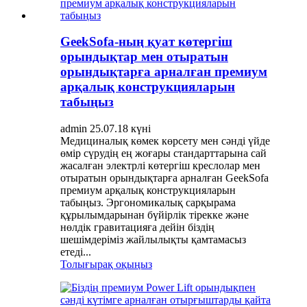
GeekSofa-ның қуат көтергіш
орындықтар мен отыратын
орындықтарға арналған премиум
арқалық конструкцияларын
табыңыз
admin 25.07.18 күні
Медициналық көмек көрсету мен сәнді үйде
өмір сүрудің ең жоғары стандарттарына сай
жасалған электрлі көтергіш креслолар мен
отыратын орындықтарға арналған GeekSofa
премиум арқалық конструкцияларын
табыңыз. Эргономикалық сарқырама
құрылымдарынан бүйірлік тірекке және
нөлдік гравитацияға дейін біздің
шешімдеріміз жайлылықты қамтамасыз
етеді...
Толығырақ оқыңыз