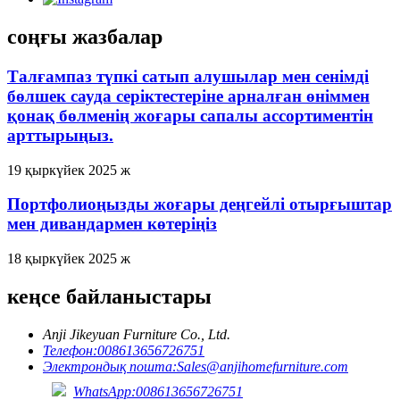
соңғы жазбалар
Талғампаз түпкі сатып алушылар мен сенімді
бөлшек сауда серіктестеріне арналған өніммен
қонақ бөлменің жоғары сапалы ассортиментін
арттырыңыз.
19 қыркүйек 2025 ж
Портфолиоңызды жоғары деңгейлі отырғыштар
мен дивандармен көтеріңіз
18 қыркүйек 2025 ж
кеңсе байланыстары
Anji Jikeyuan Furniture Co., Ltd.
Телефон:
008613656726751
Электрондық пошта:
Sales@anjihomefurniture.com
WhatsApp:008613656726751