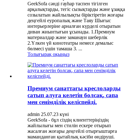
GeekSofa сәнді гауһар таспен тігілген
арқалықтарды, тегіс сызықтарды және ұзаққа
созылатын жайлылықты біріктіретін жоғары
деңгейлі еуропалық және Таяу Шығыс
интерьерлеріне арналған күрделі отыратын
диван жиынтығын ұсынады. 1.Премиум
материалдар және заманауи шеберлік
2.Үлкен үй кинотеатры немесе демалыс
бөлмесі үшін тамаша 3. ...
Толығырақ оқыңыз
Премиум санаттағы креслоларды
сатып алуға келетін болсақ, сапа
мен сенімділік келіспейді.
admin 25.07.23 күні
GeekSofa - бұл сіздің клиенттеріңіздің
жайлылығы мен стилін ескере отырып
жасалған жоғары деңгейлі отырғыштарға
маманданған қытайлық кәсіби өндіруші.