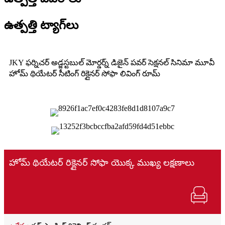
ఉత్పత్తి ట్యాగ్‌లు
JKY ఫర్నిచర్ అడ్జస్టబుల్ మోర్డర్న్ డిజైన్ పవర్ సెక్షనల్ సినిమా మూవీ
హోమ్ థియేటర్ సీటింగ్ రిక్లైనర్ సోఫా లివింగ్ రూమ్
హోమ్ థియేటర్ రిక్లైనర్ సోఫా యొక్క ముఖ్య లక్షణాలు