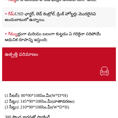
★ గేమ్
USD ఛార్జర్, లెడ్ కంట్రోల్, డ్రింక్ హోల్డర్లు మొదలైనవి
అందుబాటులో ఉన్నాయి.
★ గేమ్
శుభ్రంగా మరియు బలంగా కుట్టడం ఏ గదికైనా సరిపోయే
ఆధునిక రూపాన్ని ఇస్తుంది;
ఉత్పత్తి పరిమాణం
(1 సీటర్): 80*90*108సెం.మీ(W*D*H)
(2 సీట్లు): 145*90*108సెం.మీ(వాతావరణం)
(3 సీట్లు): 210*90*108సెం.మీ(W*D*H)
300 పౌండ్ల కార్టన్లతో ప్యాకింగ్