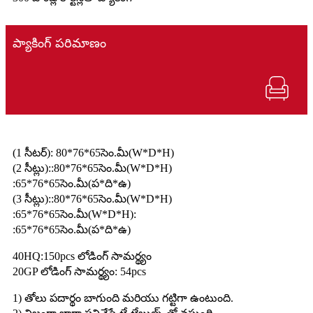
ప్యాకింగ్ పరిమాణం
(1 సీటర్): 80*76*65సెం.మీ(W*D*H)
(2 సీట్లు)::80*76*65సెం.మీ(W*D*H)
:65*76*65సెం.మీ(ప*ది*ఉ)
(3 సీట్లు)::80*76*65సెం.మీ(W*D*H)
:65*76*65సెం.మీ(W*D*H):
:65*76*65సెం.మీ(ప*ది*ఉ)
40HQ:150pcs లోడింగ్ సామర్థ్యం
20GP లోడింగ్ సామర్థ్యం: 54pcs
1) తోలు పదార్థం బాగుంది మరియు గట్టిగా ఉంటుంది.