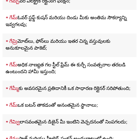
★ గేమ్
పవర్ ఎలక్ట్రిక్ రిక్లైనింగ్ ఫంక్షన్;
★ గేమ్
ఓవర్ స్టఫ్డ్ కుషన్ మరియు దిండు మీకు అంతిమ సౌకర్యాన్ని
ఇవ్వగలవు;
★ గేమ్
రిమోట్‌లు, ఫోన్‌లు మరియు ఇతర చిన్న వస్తువులకు
అనుకూలమైన పాకెట్;
★ గేమ్
అధిక నాణ్యత గల స్టీల్ ఫ్రేమ్ ఈ కుర్చీ సంవత్సరాల తరబడి
ఉంటుందని హామీ ఇస్తుంది;
★ గేమ్
మీకు అవసరమైన ప్రతిదానికీ ఒక సాధారణ రిక్లైనర్ సరిపోతుంది;
★ గేమ్
ఒక బటన్ తాకడంతో అనంతమైన స్థానాలు;
★ గేమ్
విలాసవంతమైన డిజైన్ మీ ఇంటిని వెచ్చదనంతో నింపగలదు;
★ గేమ్
మసాజ్ మరియు హీటెడ్ ఫంక్షన్ అందుబాటులో ఉంది;