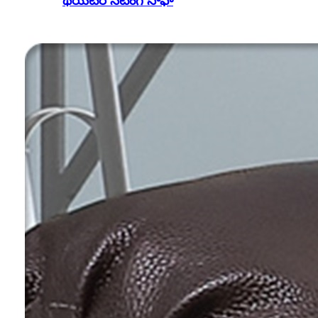
థియేటర్ సీటింగ్ సోఫా