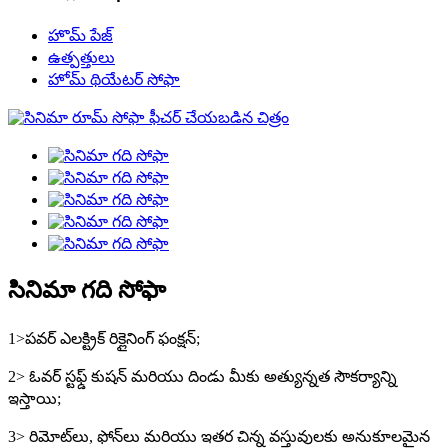
హొమ్ పేజ్
ఉత్పత్తులు
హోమ్ థియేటర్ సోఫా
సినిమా గది సోఫా
1>పవర్ ఎలక్ట్రిక్ రిక్లైనింగ్ ఫంక్షన్;
2> ఓవర్ స్టఫ్డ్ కుషన్ మరియు దిండు మీకు అత్యున్నత సౌకర్యాన్ని
ఇస్తాయి;
3> రిమోట్‌లు, ఫోన్‌లు మరియు ఇతర చిన్న వస్తువులకు అనుకూలమైన