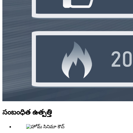
సంబంధిత ఉత్పత్తి