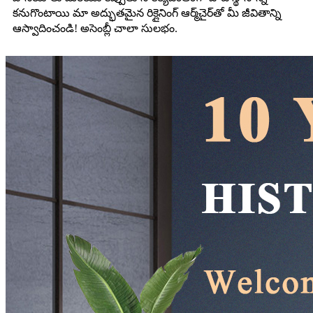
కనుగొంటాయి మా అద్భుతమైన రిక్లైనింగ్ ఆర్మ్‌చైర్‌తో మీ జీవితాన్ని
ఆస్వాదించండి! అసెంబ్లీ చాలా సులభం.