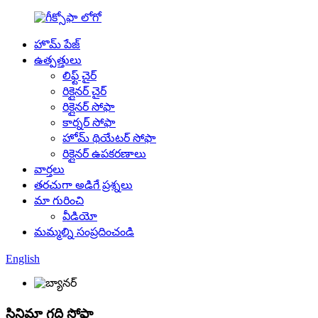
హొమ్ పేజ్
ఉత్పత్తులు
లిఫ్ట్ చైర్
రిక్లైనర్ చైర్
రిక్లైనర్ సోఫా
కార్నర్ సోఫా
హోమ్ థియేటర్ సోఫా
రిక్లైనర్ ఉపకరణాలు
వార్తలు
తరచుగా అడిగే ప్రశ్నలు
మా గురించి
వీడియో
మమ్మల్ని సంప్రదించండి
English
సినిమా గది సోఫా