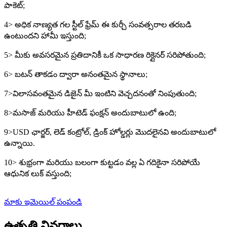
పాకెట్;
4> అధిక నాణ్యత గల స్టీల్ ఫ్రేమ్ ఈ కుర్చీ సంవత్సరాల తరబడి
ఉంటుందని హామీ ఇస్తుంది;
5> మీకు అవసరమైన ప్రతిదానికీ ఒక సాధారణ రిక్లైనర్ సరిపోతుంది;
6> బటన్ తాకడం ద్వారా అనంతమైన స్థానాలు;
7>విలాసవంతమైన డిజైన్ మీ ఇంటిని వెచ్చదనంతో నింపుతుంది;
8>మసాజ్ మరియు హీటెడ్ ఫంక్షన్ అందుబాటులో ఉంది;
9>USD ఛార్జర్, లెడ్ కంట్రోల్, డ్రింక్ హోల్డర్లు మొదలైనవి అందుబాటులో
ఉన్నాయి.
10> శుభ్రంగా మరియు బలంగా కుట్టడం వల్ల ఏ గదికైనా సరిపోయే
ఆధునిక లుక్ వస్తుంది;
మాకు ఇమెయిల్ పంపండి
ఉత్పత్తి వివరాలు