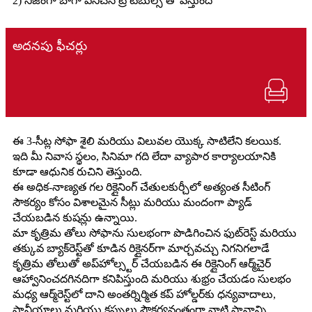
2) నిజంగా బాగా పనిచేసే ట్రే టేబుల్స్ తో వస్తుంది
అదనపు ఫీచర్లు
ఈ 3-సీట్ల సోఫా శైలి మరియు విలువల యొక్క సాటిలేని కలయిక.
ఇది మీ నివాస స్థలం, సినిమా గది లేదా వ్యాపార కార్యాలయానికి
కూడా ఆధునిక రుచిని తెస్తుంది.
ఈ అధిక-నాణ్యత గల రిక్లైనింగ్ చేతులకుర్చీలో అత్యంత సీటింగ్
సౌకర్యం కోసం విశాలమైన సీట్లు మరియు మందంగా ప్యాడ్
చేయబడిన కుషన్లు ఉన్నాయి.
మా కృత్రిమ తోలు సోఫాను సులభంగా పొడిగించిన ఫుట్‌రెస్ట్ మరియు
తక్కువ బ్యాక్‌రెస్ట్‌తో కూడిన రిక్లైనర్‌గా మార్చవచ్చు నిగనిగలాడే
కృత్రిమ తోలుతో అప్‌హోల్స్టర్ చేయబడిన ఈ రిక్లైనింగ్ ఆర్మ్‌చైర్
ఆహ్వానించదగినదిగా కనిపిస్తుంది మరియు శుభ్రం చేయడం సులభం
మధ్య ఆర్మ్‌రెస్ట్‌లో దాని అంతర్నిర్మిత కప్ హోల్డర్‌కు ధన్యవాదాలు,
పానీయాలు మరియు కప్పులు సౌకర్యవంతంగా వాటి స్థానాన్ని