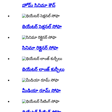
హోమ్ సినిమా కౌచ్
థియేటర్ సెక్షనల్ సోఫా
సినిమా రిక్లైనర్ సోఫా
థియేటర్ లాంజ్ కుర్చీలు
మీడియా రూమ్ సోఫా