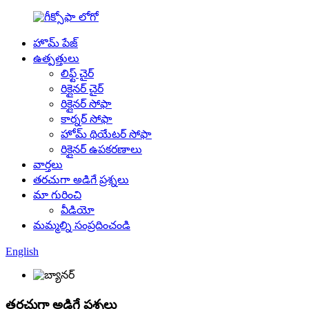
హొమ్ పేజ్
ఉత్పత్తులు
లిఫ్ట్ చైర్
రిక్లైనర్ చైర్
రిక్లైనర్ సోఫా
కార్నర్ సోఫా
హోమ్ థియేటర్ సోఫా
రిక్లైనర్ ఉపకరణాలు
వార్తలు
తరచుగా అడిగే ప్రశ్నలు
మా గురించి
వీడియో
మమ్మల్ని సంప్రదించండి
English
తరచుగా అడిగే ప్రశ్నలు