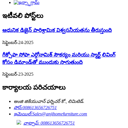
ఇటీవలి పోస్ట్‌లు
ఆధునిక డిజైన్ పారిశ్రామిక విశ్వసనీయతను తీరుస్తుంది
సెప్టెంబర్-24-2025
గీక్సోఫా సోఫా ఎర్గోనామిక్ సౌకర్యం మరియు స్మార్ట్ లివింగ్
కోసం డిమాండ్‌తో ముందుకు సాగుతుంది
సెప్టెంబర్-23-2025
కార్యాలయ పరిచయాలు
అంజి జికేయువాన్ ఫర్నిచర్ కో., లిమిటెడ్.
ఫోన్:
008613656726751
ఇమెయిల్:
Sales@anjihomefurniture.com
వాట్సాప్: 008613656726751