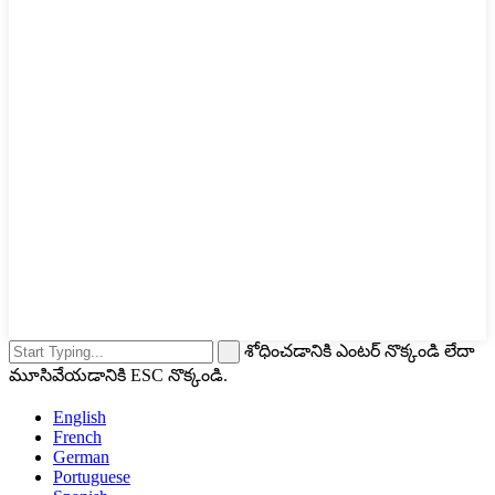
శోధించడానికి ఎంటర్ నొక్కండి లేదా
మూసివేయడానికి ESC నొక్కండి.
English
French
German
Portuguese