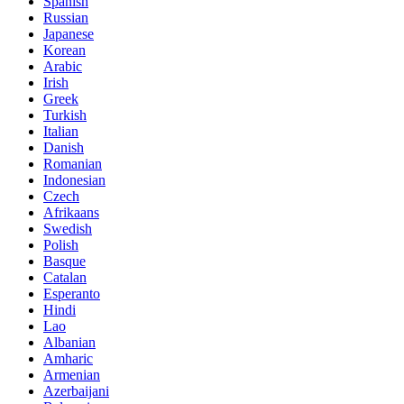
Spanish
Russian
Japanese
Korean
Arabic
Irish
Greek
Turkish
Italian
Danish
Romanian
Indonesian
Czech
Afrikaans
Swedish
Polish
Basque
Catalan
Esperanto
Hindi
Lao
Albanian
Amharic
Armenian
Azerbaijani