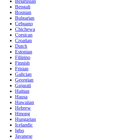
Belarusian
Bengali
Bosnian
Bulgarian
Cebuano
Chichewa
Corsican
Croatian
Dutch
Estonian
Filipino
Finnish
Frisian
Galician
Georgian
Gujarati
Haitian
Hausa
Hawaiian
Hebrew
Hmong
Hungarian
Icelandic
Igbo
Javanese