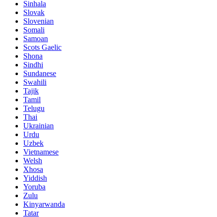
Sinhala
Slovak
Slovenian
Somali
Samoan
Scots Gaelic
Shona
Sindhi
Sundanese
Swahili
Tajik
Tamil
Telugu
Thai
Ukrainian
Urdu
Uzbek
Vietnamese
Welsh
Xhosa
Yiddish
Yoruba
Zulu
Kinyarwanda
Tatar