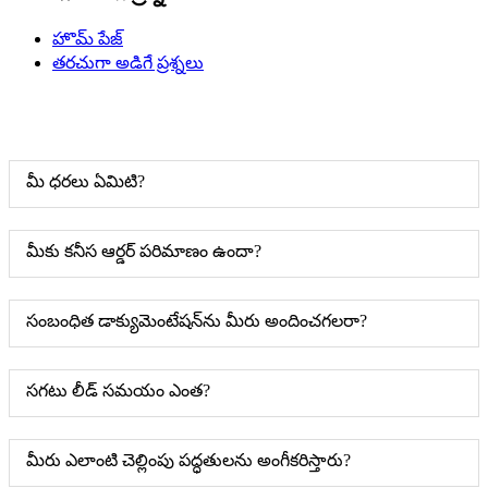
హొమ్ పేజ్
తరచుగా అడిగే ప్రశ్నలు
మీ ధరలు ఏమిటి?
మీకు కనీస ఆర్డర్ పరిమాణం ఉందా?
సంబంధిత డాక్యుమెంటేషన్‌ను మీరు అందించగలరా?
సగటు లీడ్ సమయం ఎంత?
మీరు ఎలాంటి చెల్లింపు పద్ధతులను అంగీకరిస్తారు?