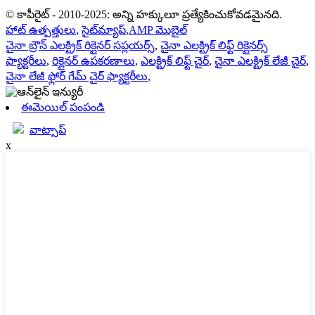
© కాపీరైట్ - 2010-2025: అన్ని హక్కులూ ప్రత్యేకించుకోవడమైనది.
హాట్ ఉత్పత్తులు
,
సైట్‌మ్యాప్
,
AMP మొబైల్
చైనా బ్రౌన్ ఎలక్ట్రిక్ రిక్లైనర్ సప్లయర్స్
,
చైనా ఎలక్ట్రిక్ లిఫ్ట్ రిక్లైనర్స్
ఫ్యాక్టరీలు
,
రిక్లైనర్ ఉపకరణాలు
,
ఎలక్ట్రిక్ లిఫ్ట్ చైర్
,
చైనా ఎలక్ట్రిక్ లేజీ చైర్
,
చైనా లేజీ ఫ్లోర్ గేమ్ చైర్ ఫ్యాక్టరీలు
,
ఈమెయిల్ పంపండి
వాట్సాప్
x