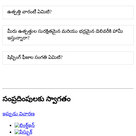
ఉత్పత్తి వారంటీ ఏమిటి?
మీరు ఉత్పత్తుల సురక్షితమైన మరియు భద్రమైన డెలివరీకి హామీ
ఇస్తున్నారా?
షిప్పింగ్ ఫీజుల సంగతి ఏమిటి?
సంప్రదింపులకు స్వాగతం
ఇప్పుడు విచారణ