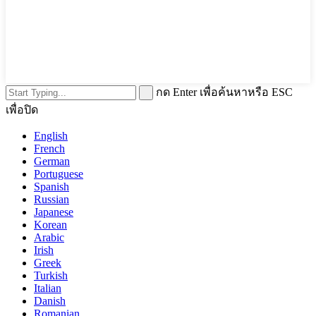
กด Enter เพื่อค้นหาหรือ ESC
เพื่อปิด
English
French
German
Portuguese
Spanish
Russian
Japanese
Korean
Arabic
Irish
Greek
Turkish
Italian
Danish
Romanian