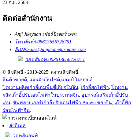
23 ก.ย. 2568
ติดต่อสำนักงาน
Anji Jikeyuan เฟอร์นิเจอร์ บจก.
โทรศัพท์:
008613656726751
อีเมล:
Sales@anjihomefurniture.com
วอทส์แอพ:008613656726751
© ลิขสิทธิ์ - 2010-2025: สงวนลิขสิทธิ์.
สินค้าขายดี
,
แผนผังเว็บไซต์
,
แอมป์ โมบายล์
โรงงานผลิตเก้าอี้เกมพื้นขี้เกียจในจีน
,
เก้าอี้ยกไฟฟ้า
,
โรงงาน
ผลิตเก้าอี้ปรับเอนไฟฟ้าในประเทศจีน
,
อุปกรณ์เสริมเก้าอี้ปรับ
เอน
,
ซัพพลายเออร์เก้าอี้ปรับเอนไฟฟ้า Brown ของจีน
,
เก้าอี้พัก
ผ่อนไฟฟ้าจีน
,
ส่งอีเมล
วอทส์แอพพ์