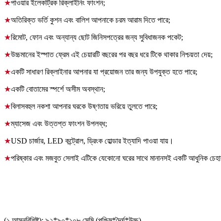
★
পাওয়ার ইলেকট্রিক রিক্লাইনিং ফাংশন;
★
অতিরিক্ত ভর্তি কুশন এবং বালিশ আপনাকে চরম আরাম দিতে পারে;
★
রিমোট, ফোন এবং অন্যান্য ছোট জিনিসপত্রের জন্য সুবিধাজনক পকেট;
★
উচ্চমানের ইস্পাত ফ্রেম এই চেয়ারটি বছরের পর বছর ধরে টিকে থাকার নিশ্চয়তা দেয়;
★
একটি সাধারণ রিক্লাইনার আপনার যা প্রয়োজন তার জন্য উপযুক্ত হতে পারে;
★
একটি বোতামের স্পর্শে অসীম অবস্থান;
★
বিলাসবহুল নকশা আপনার ঘরকে উষ্ণতায় ভরিয়ে তুলতে পারে;
★
ম্যাসেজ এবং উত্তপ্ত ফাংশন উপলব্ধ;
★
USD চার্জার, LED কন্ট্রোল, ড্রিংক হোল্ডার ইত্যাদি পাওয়া যায়।
★
পরিষ্কার এবং মজবুত সেলাই এটিকে যেকোনো ঘরের সাথে মানানসই একটি আধুনিক চেহার
পণ্যের আকার
(১ আসনবিশিষ্ট): ৯২*৯০*১০৮ সেমি (পশ্চিম*দৈর্ঘ*উচ্চ)