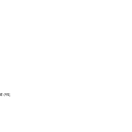
া দেয়;