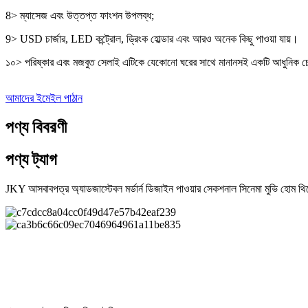
8> ম্যাসেজ এবং উত্তপ্ত ফাংশন উপলব্ধ;
9> USD চার্জার, LED কন্ট্রোল, ড্রিংক হোল্ডার এবং আরও অনেক কিছু পাওয়া যায়।
১০> পরিষ্কার এবং মজবুত সেলাই এটিকে যেকোনো ঘরের সাথে মানানসই একটি আধুনিক চেহ
আমাদের ইমেইল পাঠান
পণ্য বিবরণী
পণ্য ট্যাগ
JKY আসবাবপত্র অ্যাডজাস্টেবল মর্ডার্ন ডিজাইন পাওয়ার সেকশনাল সিনেমা মুভি হোম থিয়
হোম থিয়েটার রিক্লাইনার সোফার মূল বৈশিষ্ট্য