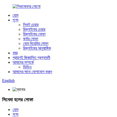
হোম
পণ্য
লিফট চেয়ার
রিক্লাইনার চেয়ার
রিক্লাইনার সোফা
কর্নার সোফা
হোম থিয়েটার সোফা
রিক্লাইনার আনুষাঙ্গিক
খবর
প্রায়শই জিজ্ঞাসিত প্রশ্নাবলী
আমাদের সম্পর্কে
ভিডিও
আমাদের সাথে যোগাযোগ করুন
English
সিনেমা হলের সোফা
হোম
পণ্য