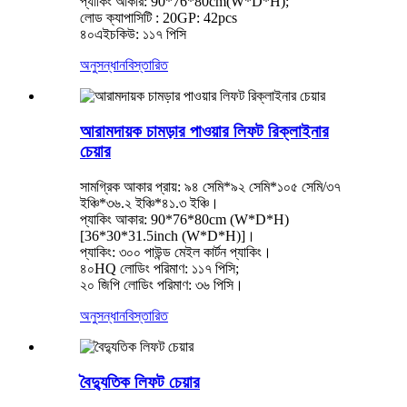
প্যাকিং আকার: 90*76*80cm(W*D*H);
লোড ক্যাপাসিটি : 20GP: 42pcs
৪০এইচকিউ: ১১৭ পিসি
অনুসন্ধান
বিস্তারিত
আরামদায়ক চামড়ার পাওয়ার লিফট রিক্লাইনার
চেয়ার
সামগ্রিক আকার প্রায়: ৯৪ সেমি*৯২ সেমি*১০৫ সেমি/৩৭
ইঞ্চি*৩৬.২ ইঞ্চি*৪১.৩ ইঞ্চি।
প্যাকিং আকার: 90*76*80cm (W*D*H)
[36*30*31.5inch (W*D*H)]।
প্যাকিং: ৩০০ পাউন্ড মেইল ​​কার্টন প্যাকিং।
৪০HQ লোডিং পরিমাণ: ১১৭ পিসি;
২০ জিপি লোডিং পরিমাণ: ৩৬ পিসি।
অনুসন্ধান
বিস্তারিত
বৈদ্যুতিক লিফট চেয়ার