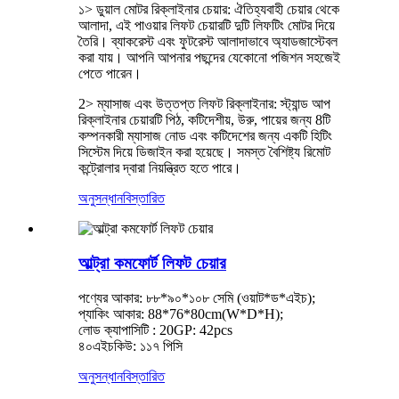
১> ডুয়াল মোটর রিক্লাইনার চেয়ার: ঐতিহ্যবাহী চেয়ার থেকে
আলাদা, এই পাওয়ার লিফট চেয়ারটি দুটি লিফটিং মোটর দিয়ে
তৈরি। ব্যাকরেস্ট এবং ফুটরেস্ট আলাদাভাবে অ্যাডজাস্টেবল
করা যায়। আপনি আপনার পছন্দের যেকোনো পজিশন সহজেই
পেতে পারেন।
2> ম্যাসাজ এবং উত্তপ্ত লিফট রিক্লাইনার: স্ট্যান্ড আপ
রিক্লাইনার চেয়ারটি পিঠ, কটিদেশীয়, উরু, পায়ের জন্য 8টি
কম্পনকারী ম্যাসাজ নোড এবং কটিদেশের জন্য একটি হিটিং
সিস্টেম দিয়ে ডিজাইন করা হয়েছে। সমস্ত বৈশিষ্ট্য রিমোট
কন্ট্রোলার দ্বারা নিয়ন্ত্রিত হতে পারে।
অনুসন্ধান
বিস্তারিত
আল্ট্রা কমফোর্ট লিফট চেয়ার
পণ্যের আকার: ৮৮*৯০*১০৮ সেমি (ওয়াট*ড*এইচ);
প্যাকিং আকার: 88*76*80cm(W*D*H);
লোড ক্যাপাসিটি : 20GP: 42pcs
৪০এইচকিউ: ১১৭ পিসি
অনুসন্ধান
বিস্তারিত