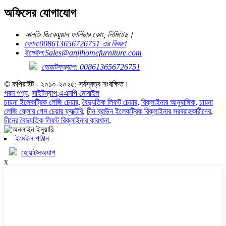
অফিসের যোগাযোগ
আনজি জিকেয়ুয়ান ফার্নিচার কোং, লিমিটেড।
ফোন:
008613656726751 এর বিবরণ
ইমেইল:
Sales@anjihomefurniture.com
হোয়াটসঅ্যাপ: 008613656726751
© কপিরাইট - ২০১০-২০২৫: সর্বস্বত্ব সংরক্ষিত।
গরম পণ্য
,
সাইটম্যাপ
,
এএমপি মোবাইল
চায়না ইলেকট্রিক লেজি চেয়ার
,
বৈদ্যুতিক লিফট চেয়ার
,
রিক্লাইনার আনুষাঙ্গিক
,
চায়না
লেজি ফ্লোর গেম চেয়ার ফ্যাক্টরি
,
চীন ব্রাউন ইলেকট্রিক রিক্লাইনার সরবরাহকারীদের
,
চীনের বৈদ্যুতিক লিফট রিক্লাইনার কারখানা
,
ইমেইল পাঠান
হোয়াটসঅ্যাপ
x