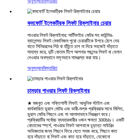
অনুসন্ধান
বিস্তারিত
কমফোর্ট ইলেকট্রিক লিফট রিক্লাইনার চেয়ার
পাওয়ার লিফট রিক্লাইনার: সার্টিফাইড মোটর সহ কাউন্টার-
ব্যালেন্সড লিফট মেকানিজম পুরো চেয়ারটিকে উপরে ঠেলে দেয়
যাতে সিনিয়রদের পিঠ বা হাঁটুতে চাপ না দিয়ে সহজেই দাঁড়াতে
সাহায্য করে, দুটি বোতাম টিপে আপনার পছন্দের লিফট বা হেলান
দেওয়ার অবস্থানে মসৃণভাবে সামঞ্জস্য করা যায়।
অনুসন্ধান
বিস্তারিত
চামড়ার পাওয়ার লিফট রিক্লাইনার
★ মজবুত এবং শক্তিশালী লিফট: আধুনিক স্টাইল এবং
কার্যকারিতা ডুয়াল মোটর এবং ভারী-শুল্ক প্রক্রিয়ার সাথে মিলিত,
ডুয়াল মোটর পিছনে এবং পা আলাদাভাবে নিয়ন্ত্রণ করে।
প্রক্রিয়াটির সর্বোচ্চ ব্যবহারকারীর ওজন ক্ষমতা 300bls। একটি
বোতামের স্পর্শে, পাওয়ার লিফট আপনাকে চূড়ান্ত লাউঞ্জিং
অভিজ্ঞতার জন্য পিছনে ফিরে যেতে সহজ করে, পিছনে কাত
হয়ে দাঁড়াতে বা লিফট এবং কাত হয়ে দাঁড়াতে, যেকোনো