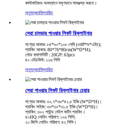
কাস্টমাইজড অবস্থানে মসৃণভাবে সামঞ্জস্য করতে।
অনুসন্ধান
বিস্তারিত
সেরা চামড়ার পাওয়ার লিফট রিক্লাইনার
পণ্যের আকার: ৮৪*৯০*১০৮ সেমি (ওয়াট*ড*এইচ);
প্যাকিং আকার: 80*76*80cm(W*D*H);
লোড ক্যাপাসিটি : 20GP: 63pcs
৪০ এইচকিউ: ১২৬ পিসি
অনুসন্ধান
বিস্তারিত
সেরা পাওয়ার লিফট রিক্লাইনার চেয়ার
পণ্যের আকার: ৩২.৭*৩৬*৪২.৫ ইঞ্চি (W*D*H)।
প্যাকিং সাইজ: ৩৩*৩০*৩১.৫ ইঞ্চি (W*D*H)।
প্যাকিং: ৩০০ পাউন্ড মেইল ​​কার্টন প্যাকিং।
৪০HQ লোডিং পরিমাণ: ১২৬ পিসি;
২০ জিপি লোডিং পরিমাণ: ৪২ পিসি।