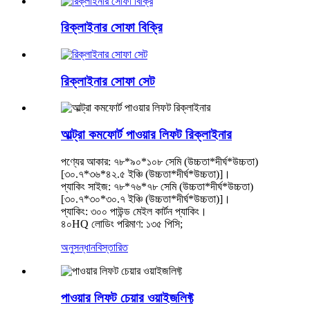
রিক্লাইনার সোফা বিক্রি
রিক্লাইনার সোফা সেট
আল্ট্রা কমফোর্ট পাওয়ার লিফট রিক্লাইনার
পণ্যের আকার: ৭৮*৯০*১০৮ সেমি (উচ্চতা*দীর্ঘ*উচ্চতা)
[৩০.৭*৩৬*৪২.৫ ইঞ্চি (উচ্চতা*দীর্ঘ*উচ্চতা)]।
প্যাকিং সাইজ: ৭৮*৭৬*৭৮ সেমি (উচ্চতা*দীর্ঘ*উচ্চতা)
[৩০.৭*৩০*৩০.৭ ইঞ্চি (উচ্চতা*দীর্ঘ*উচ্চতা)]।
প্যাকিং: ৩০০ পাউন্ড মেইল ​​কার্টন প্যাকিং।
৪০HQ লোডিং পরিমাণ: ১৩৫ পিসি;
অনুসন্ধান
বিস্তারিত
পাওয়ার লিফট চেয়ার ওয়াইজলিফ্ট