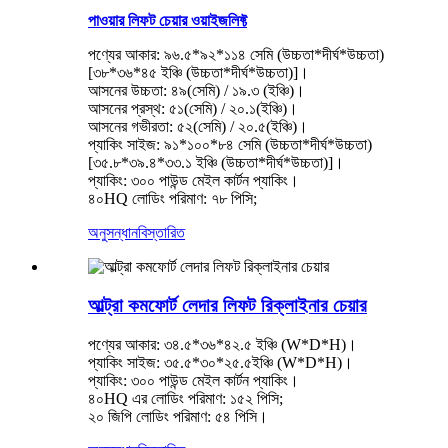
পাওয়ার লিফট চেয়ার ওয়াইজলিফ্ট
পণ্যের আকার: ৯৬.৫*৯২*১১৪ সেমি (উচ্চতা*দীর্ঘ*উচ্চতা)
[৩৮*৩৬*৪৫ ইঞ্চি (উচ্চতা*দীর্ঘ*উচ্চতা)]।
আসনের উচ্চতা: ৪৯(সেমি) / ১৯.৩ (ইঞ্চি)।
আসনের প্রস্থ: ৫১(সেমি) / ২০.১(ইঞ্চি)।
আসনের গভীরতা: ৫২(সেমি) / ২০.৫(ইঞ্চি)।
প্যাকিং সাইজ: ৯১*১০০*৮৪ সেমি (উচ্চতা*দীর্ঘ*উচ্চতা)
[৩৫.৮*৩৯.৪*৩৩.১ ইঞ্চি (উচ্চতা*দীর্ঘ*উচ্চতা)]।
প্যাকিং: ৩০০ পাউন্ড মেইল ​​কার্টন প্যাকিং।
৪০HQ লোডিং পরিমাণ: ৭৮ পিসি;
অনুসন্ধান
বিস্তারিত
আল্ট্রা কমফোর্ট লেদার লিফট রিক্লাইনার চেয়ার
পণ্যের আকার: ৩৪.৫*৩৬*৪২.৫ ইঞ্চি (W*D*H)।
প্যাকিং সাইজ: ৩৫.৫*৩০*২৫.৫ইঞ্চি (W*D*H)।
প্যাকিং: ৩০০ পাউন্ড মেইল ​​কার্টন প্যাকিং।
৪০HQ এর লোডিং পরিমাণ: ১৫২ পিসি;
২০ জিপি লোডিং পরিমাণ: ৫৪ পিসি।