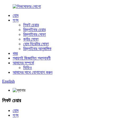
হোম
পণ্য
লিফট চেয়ার
রিক্লাইনার চেয়ার
রিক্লাইনার সোফা
কর্নার সোফা
হোম থিয়েটার সোফা
রিক্লাইনার আনুষাঙ্গিক
খবর
প্রায়শই জিজ্ঞাসিত প্রশ্নাবলী
আমাদের সম্পর্কে
ভিডিও
আমাদের সাথে যোগাযোগ করুন
English
লিফট চেয়ার
হোম
পণ্য