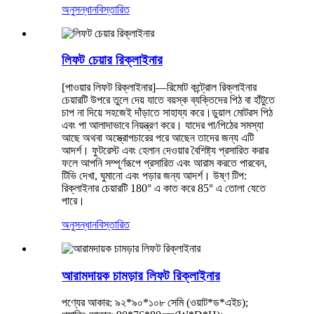
অনুসন্ধান
বিস্তারিত
লিফট চেয়ার রিক্লাইনার
[পাওয়ার লিফট রিক্লাইনার]
—রিমোট কন্ট্রোল রিক্লাইনার
চেয়ারটি উপরে তুলে দেয় যাতে বয়স্ক ব্যক্তিদের পিঠ বা হাঁটুতে
চাপ না দিয়ে সহজেই দাঁড়াতে সাহায্য করে।
ডুয়াল মোটরস পিঠ
এবং পা আলাদাভাবে নিয়ন্ত্রণ করে। যাদের পা/পিঠের সমস্যা
আছে অথবা অস্ত্রোপচারের পরে আছেন তাদের জন্য এটি
আদর্শ। ফুটরেস্ট এবং হেলান দেওয়ার বৈশিষ্ট্য প্রসারিত করার
ফলে আপনি সম্পূর্ণরূপে প্রসারিত এবং আরাম করতে পারবেন,
টিভি দেখা, ঘুমানো এবং পড়ার জন্য আদর্শ। উষ্ণ টিপ:
রিক্লাইনার চেয়ারটি 180° এ কাত করে 85° এ তোলা যেতে
পারে।
অনুসন্ধান
বিস্তারিত
আরামদায়ক চামড়ার লিফট রিক্লাইনার
পণ্যের আকার: ৯২*৯০*১০৮ সেমি (ওয়াট*ড*এইচ);