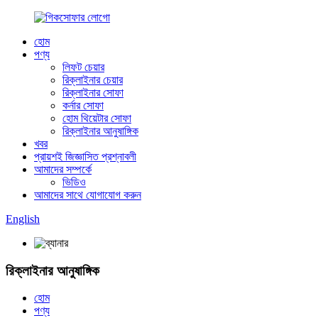
হোম
পণ্য
লিফট চেয়ার
রিক্লাইনার চেয়ার
রিক্লাইনার সোফা
কর্নার সোফা
হোম থিয়েটার সোফা
রিক্লাইনার আনুষাঙ্গিক
খবর
প্রায়শই জিজ্ঞাসিত প্রশ্নাবলী
আমাদের সম্পর্কে
ভিডিও
আমাদের সাথে যোগাযোগ করুন
English
রিক্লাইনার আনুষাঙ্গিক
হোম
পণ্য