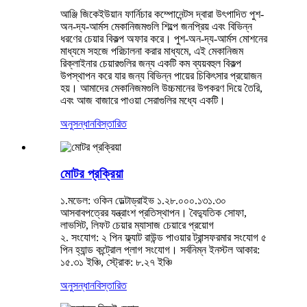
আঞ্জি জিকেইউয়ান ফার্নিচার কম্পোনেন্টস দ্বারা উৎপাদিত পুশ-
অন-দ্য-আর্মস মেকানিজমগুলি শিল্পে জনপ্রিয় এবং বিভিন্ন
ধরণের চেয়ার বিকল্প অফার করে। পুশ-অন-দ্য-আর্মস মোশনের
মাধ্যমে সহজে পরিচালনা করার মাধ্যমে, এই মেকানিজম
রিক্লাইনার চেয়ারগুলির জন্য একটি কম ব্যয়বহুল বিকল্প
উপস্থাপন করে যার জন্য বিভিন্ন পায়ের চিকিৎসার প্রয়োজন
হয়। আমাদের মেকানিজমগুলি উচ্চমানের উপকরণ দিয়ে তৈরি,
এবং আজ বাজারে পাওয়া সেরাগুলির মধ্যে একটি।
অনুসন্ধান
বিস্তারিত
মোটর প্রক্রিয়া
১.মডেল: ওকিন ডেল্টাড্রাইভ ১.২৮.০০০.১৩১.৩০
আসবাবপত্রের যন্ত্রাংশ প্রতিস্থাপন। বৈদ্যুতিক সোফা,
লাভসিট, লিফট চেয়ার ম্যাসাজ চেয়ারে প্রয়োগ
২. সংযোগ: ২ পিন ফ্ল্যাট রাউন্ড পাওয়ার ট্রান্সফরমার সংযোগ ৫
পিন হ্যান্ড কন্ট্রোল প্লাগ সংযোগ। সর্বনিম্ন ইনস্টল আকার:
১৫.৩১ ইঞ্চি, স্ট্রোক: ৮.২৭ ইঞ্চি
অনুসন্ধান
বিস্তারিত