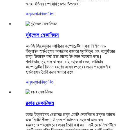
জন্য বিভিন্ন স্পেসিফিকেশন উপলব্ধ;
অনুসন্ধান
বিস্তারিত
সুইভেল মেকানিজম
আনজি জিকেয়ুয়ান ফার্নিচার কম্পোনেন্টস দ্বারা নির্মিত নন-
রিক্লাইন হার্ডওয়্যার আজকের বাজারে স্থায়িত্ব এবং বহুমুখীতার
জন্য ডিজাইন করা উচ্চ-মানের উপাদান সরবরাহ করে।
গ্লাইডার, সুইভেল বা কব্জা যাই হোক না কেন, ফার্নিচার
কম্পোনেন্টস বিভিন্ন ধরণের আসবাবপত্রের জন্য প্রয়োজনীয়
হার্ডওয়্যার তৈরি করার ক্ষমতা রাখে।
অনুসন্ধান
বিস্তারিত
রকার মেকানিজম
রকার রিক্লাইনার চেয়ারের জন্য একটি মেকানিজম উন্নত আরাম
এবং স্থিতিশীলতা, উন্নত পরিচালনার সহজতা এবং কম
যন্ত্রাংশের প্রয়োজনের জন্য তৈরি করা হয়। এই মেকানিজমটিতে