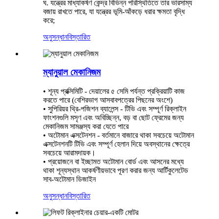
ঘ. যন্ত্রের মাধ্যাকর্ষণ কেন্দ্র বিভিন্ন পরিস্থিতিতে তার ভারসাম্য
বজায় রাখতে পারে, যা যন্ত্রের ভূমি-আঁকড়ে ধরার ক্ষমতা বৃদ্ধি
করে;
অনুসন্ধান
বিস্তারিত
ম্যানুয়াল মেকানিজম
• শূন্য প্রক্সিমিটি - দেয়ালের ৫ সেমি পর্যন্ত প্রক্রিয়াটি কাজ
করতে পারে (বেশিরভাগ আসবাবপত্রের পিছনের অংশে)
• সুপিরিয়র থ্রি-পজিশন ব্যালেন্স - টিভি এবং সম্পূর্ণ রিক্লাইন
ফাংশনগুলি মসৃণ এবং অবিচ্ছিন্ন, বড় বা ছোট ফ্রেমের জন্য
মেকানিজম সামঞ্জস্য করা যেতে পারে
• অটোমান এক্সটেনশন - বর্তমানে বাজারে থাকা সবচেয়ে অটোমান
এক্সটেনশনটি টিভি এবং সম্পূর্ণ হেলান দিয়ে অবস্থানের ক্ষেত্রে
সবচেয়ে আরামদায়ক।
• প্রয়োজনে বা ইচ্ছামত অটোমান বোর্ড এবং আসনের মধ্যে
থাকা শূন্যস্থান আকর্ষণীয়ভাবে পূরণ করার জন্য আর্টিকুলেটেড
সাব-অটোমান ডিজাইন
অনুসন্ধান
বিস্তারিত