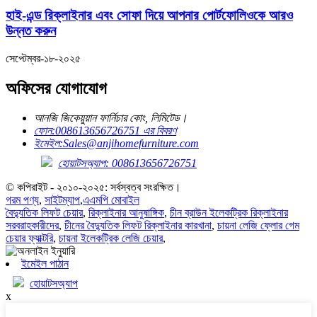
হাই-এন্ড রিক্লাইনার এবং সোফা দিয়ে আপনার পোর্টফোলিওকে আরও
উন্নত করুন
সেপ্টেম্বর-১৮-২০২৫
অফিসের যোগাযোগ
আনজি জিকেয়ুয়ান ফার্নিচার কোং, লিমিটেড।
ফোন:
008613656726751 এর বিবরণ
ইমেইল:
Sales@anjihomefurniture.com
হোয়াটসঅ্যাপ: 008613656726751
© কপিরাইট - ২০১০-২০২৫: সর্বস্বত্ব সংরক্ষিত।
গরম পণ্য
,
সাইটম্যাপ
,
এএমপি মোবাইল
বৈদ্যুতিক লিফট চেয়ার
,
রিক্লাইনার আনুষাঙ্গিক
,
চীন ব্রাউন ইলেকট্রিক রিক্লাইনার
সরবরাহকারীদের
,
চীনের বৈদ্যুতিক লিফট রিক্লাইনার কারখানা
,
চায়না লেজি ফ্লোর গেম
চেয়ার ফ্যাক্টরি
,
চায়না ইলেকট্রিক লেজি চেয়ার
,
ইমেইল পাঠান
হোয়াটসঅ্যাপ
x