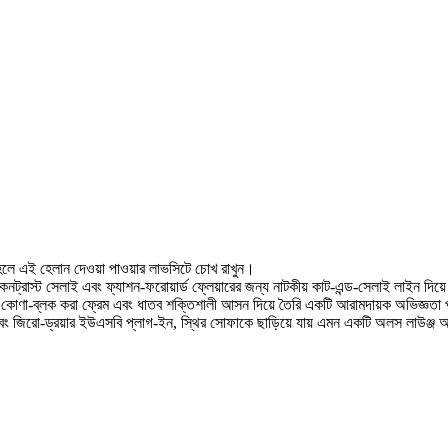
াহলে এই হেলান দেওয়া পাওয়ার লাভসিটে চোখ রাখুন।
ট্রাস্ট সেলাই এবং ফ্যাশন-ফরোয়ার্ড ফ্লেয়ারের জন্য নাটকীয় কাট-এন্ড-সেলাই লাইন দিয়ে
োণা-ব্লক করা ফ্রেম এবং ধাতব শক্তিশালী আসন দিয়ে তৈরি একটি আরামদায়ক অভিজ্ঞতা প্
 জিরো-ড্রয়ার ইউএসবি প্লাগ-ইন, স্থির সোফাকে ছাড়িয়ে যায় এমন একটি অলস লাউঞ্জ অ