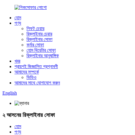
হোম
পণ্য
লিফট চেয়ার
রিক্লাইনার চেয়ার
রিক্লাইনার সোফা
কর্নার সোফা
হোম থিয়েটার সোফা
রিক্লাইনার আনুষাঙ্গিক
খবর
প্রায়শই জিজ্ঞাসিত প্রশ্নাবলী
আমাদের সম্পর্কে
ভিডিও
আমাদের সাথে যোগাযোগ করুন
English
২ আসনের রিক্লাইনার সোফা
হোম
পণ্য