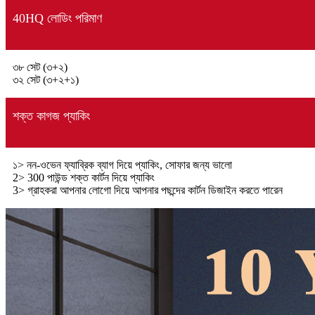
40HQ লোডিং পরিমাণ
৩৮ সেট (৩+২)
৩২ সেট (৩+২+১)
শক্ত কাগজ প্যাকিং
১> নন-ওভেন ফ্যাব্রিক ব্যাগ দিয়ে প্যাকিং, সোফার জন্য ভালো
2> 300 পাউন্ড শক্ত কার্টন দিয়ে প্যাকিং
3> গ্রাহকরা আপনার লোগো দিয়ে আপনার পছন্দের কার্টন ডিজাইন করতে পারেন