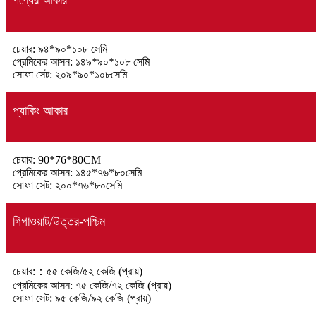
চেয়ার: ৯৪*৯০*১০৮ সেমি
প্রেমিকের আসন: ১৪৯*৯০*১০৮ সেমি
সোফা সেট: ২০৯*৯০*১০৮সেমি
প্যাকিং আকার
চেয়ার: 90*76*80CM
প্রেমিকের আসন: ১৪৫*৭৬*৮০সেমি
সোফা সেট: ২০০*৭৬*৮০সেমি
গিগাওয়াট/উত্তর-পশ্চিম
চেয়ার:：৫৫ কেজি/৫২ কেজি (প্রায়)
প্রেমিকের আসন: ৭৫ কেজি/৭২ কেজি (প্রায়)
সোফা সেট: ৯৫ কেজি/৯২ কেজি (প্রায়)