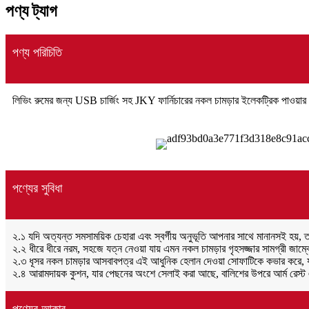
পণ্য ট্যাগ
পণ্য পরিচিতি
লিভিং রুমের জন্য USB চার্জিং সহ JKY ফার্নিচারের নকল চামড়ার ইলেকট্রিক পাওয়ার 
পণ্যের সুবিধা
২.১ যদি অত্যন্ত সমসাময়িক চেহারা এবং স্বর্গীয় অনুভূতি আপনার সাথে মানানসই হয়,
২.২ ধীরে ধীরে নরম, সহজে যত্ন নেওয়া যায় এমন নকল চামড়ার গৃহসজ্জার সামগ্রী জাম্বো 
২.৩ ধূসর নকল চামড়ার আসবাবপত্র এই আধুনিক হেলান দেওয়া সোফাটিকে কভার করে, যা
২.৪ আরামদায়ক কুশন, যার পেছনের অংশে সেলাই করা আছে, বালিশের উপরে আর্ম রেস্ট এ
পণ্যের আকার