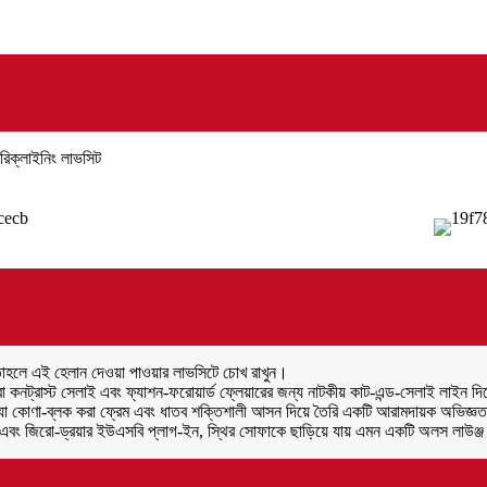
রিক্লাইনিং লাভসিট
 তাহলে এই হেলান দেওয়া পাওয়ার লাভসিটে চোখ রাখুন।
কনট্রাস্ট সেলাই এবং ফ্যাশন-ফরোয়ার্ড ফ্লেয়ারের জন্য নাটকীয় কাট-এন্ড-সেলাই লাইন দিয
 কোণা-ব্লক করা ফ্রেম এবং ধাতব শক্তিশালী আসন দিয়ে তৈরি একটি আরামদায়ক অভিজ্ঞতা প
বং জিরো-ড্রয়ার ইউএসবি প্লাগ-ইন, স্থির সোফাকে ছাড়িয়ে যায় এমন একটি অলস লাউঞ্জ