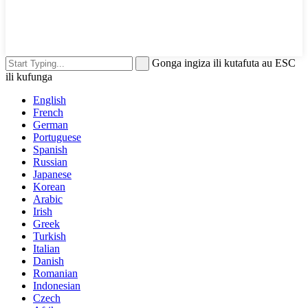
Gonga ingiza ili kutafuta au ESC
ili kufunga
English
French
German
Portuguese
Spanish
Russian
Japanese
Korean
Arabic
Irish
Greek
Turkish
Italian
Danish
Romanian
Indonesian
Czech