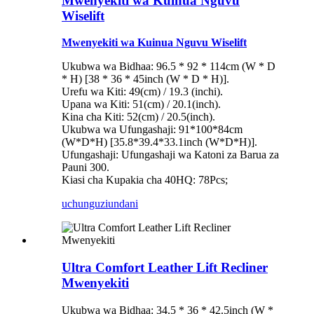
Mwenyekiti wa Kuinua Nguvu
Wiselift
Mwenyekiti wa Kuinua Nguvu Wiselift
Ukubwa wa Bidhaa: 96.5 * 92 * 114cm (W * D
* H) [38 * 36 * 45inch (W * D * H)].
Urefu wa Kiti: 49(cm) / 19.3 (inchi).
Upana wa Kiti: 51(cm) / 20.1(inch).
Kina cha Kiti: 52(cm) / 20.5(inch).
Ukubwa wa Ufungashaji: 91*100*84cm
(W*D*H) [35.8*39.4*33.1inch (W*D*H)].
Ufungashaji: Ufungashaji wa Katoni za Barua za
Pauni 300.
Kiasi cha Kupakia cha 40HQ: 78Pcs;
uchunguzi
undani
Ultra Comfort Leather Lift Recliner
Mwenyekiti
Ukubwa wa Bidhaa: 34.5 * 36 * 42.5inch (W *