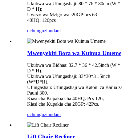
Ukubwa wa Ufungashaji: 80 * 76 * 80cm (W *
D * H);
Uwezo wa Mzigo wa :20GP:pcs 63
40HQ: 126pcs
uchunguzi
undani
Mwenyekiti Bora wa Kuinua Umeme
Ukubwa wa Bidhaa: 32.7 * 36 * 42.5inch (W *
D * H).
Ukubwa wa Ufungashaji: 33*30*31.5inch
(W*D*H).
Ufungashaji: Ufungashaji wa Katoni za Barua za
Pauni 300.
Kiasi cha Kupakia cha 40HQ: Pcs 126;
Kiasi cha Kupakia cha 20GP: 42Pcs.
uchunguzi
undani
Lift Chair Recliner