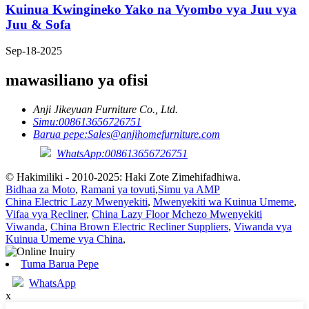
Kuinua Kwingineko Yako na Vyombo vya Juu vya
Juu & Sofa
Sep-18-2025
mawasiliano ya ofisi
Anji Jikeyuan Furniture Co., Ltd.
Simu:
008613656726751
Barua pepe:
Sales@anjihomefurniture.com
WhatsApp:008613656726751
© Hakimiliki - 2010-2025: Haki Zote Zimehifadhiwa.
Bidhaa za Moto
,
Ramani ya tovuti
,
Simu ya AMP
China Electric Lazy Mwenyekiti
,
Mwenyekiti wa Kuinua Umeme
,
Vifaa vya Recliner
,
China Lazy Floor Mchezo Mwenyekiti
Viwanda
,
China Brown Electric Recliner Suppliers
,
Viwanda vya
Kuinua Umeme vya China
,
Tuma Barua Pepe
WhatsApp
x