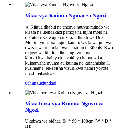
Vifaa vya Kuinua Nguvu za Ngozi
★ Kiinua dhabiti na chenye nguvu: mtindo wa
kisasa na utendakazi pamoja na injini mbili na
utaratibu wa wajibu mzito, udhibiti wa Dual
Motor nyuma na mguu kando. Uzito wa juu wa
uwezo wa mtumiaji wa utaratibu ni 300bls. Kwa
mguso wa kitufe, kiinua nguvu hurahisisha
kurudi kwa hali ya juu zaidi ya kupumzika,
kuinamisha nyuma au kuinua na kuinamisha ili
kusimama, rekebisha vizuri kwa nafasi yoyote
iliyobinafsishwa.
uchunguzi
undani
Vifaa bora vya Kuinua Nguvu za
Ngozi
Ukubwa wa bidhaa: 84 * 90 * 108cm (W * D *
H);