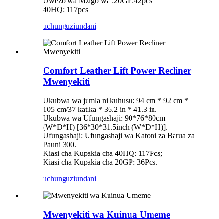
Uwezo wa Mzigo wa :20GP:42pcs
40HQ: 117pcs
uchunguzi
undani
Comfort Leather Lift Power Recliner
Mwenyekiti
Ukubwa wa jumla ni kuhusu: 94 cm * 92 cm *
105 cm/37 katika * 36.2 in * 41.3 in.
Ukubwa wa Ufungashaji: 90*76*80cm
(W*D*H) [36*30*31.5inch (W*D*H)].
Ufungashaji: Ufungashaji wa Katoni za Barua za
Pauni 300.
Kiasi cha Kupakia cha 40HQ: 117Pcs;
Kiasi cha Kupakia cha 20GP: 36Pcs.
uchunguzi
undani
Mwenyekiti wa Kuinua Umeme