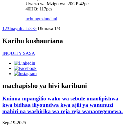
Uwezo wa Mzigo wa :20GP:42pcs
40HQ: 117pcs
uchunguzi
undani
1
2
3
Inayofuata>
>>
Ukurasa 1/3
Karibu kushauriana
INQUITY SASA
machapisho ya hivi karibuni
Kuinua mpangilio wako wa sebule unaolipishwa
kwa bidhaa iliyoundwa kwa ajili ya wanunuzi
mahiri na washirika wa reja reja wanaotegemewa.
Sep-19-2025