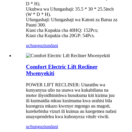
D * H).
Ukubwa wa Ufungashaji: 35.5 * 30 * 25.5inch
(W * D * H).
Ufungashaji: Ufungashaji wa Katoni za Barua za
Pauni 300.
Kiasi cha Kupakia cha 40HQ: 152Pcs;
Kiasi cha Kupakia cha 20GP: 54Pcs.
uchunguzi
undani
Comfort Electric Lift Recliner
Mwenyekiti
POWER LIFT RECLINER: Utaratibu wa
kunyanyua ulio na usawa wa kukabiliana na
motor iliyoidhinishwa husukuma kiti kizima juu
ili kumsaidia mkuu kusimama kwa urahisi bila
kuongeza mkazo kwenye mgongo au magoti,
kurekebisha vizuri ili kuinua au kuegemea nafasi
unayopendelea kwa kubonyeza vitufe viwili.
uchunguzi
undani