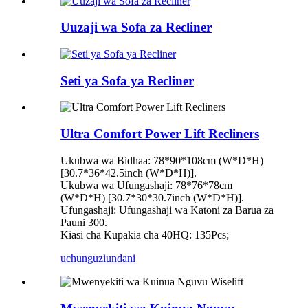
Uuzaji wa Sofa za Recliner
Seti ya Sofa ya Recliner
Ultra Comfort Power Lift Recliners
Ukubwa wa Bidhaa: 78*90*108cm (W*D*H)
[30.7*36*42.5inch (W*D*H)].
Ukubwa wa Ufungashaji: 78*76*78cm
(W*D*H) [30.7*30*30.7inch (W*D*H)].
Ufungashaji: Ufungashaji wa Katoni za Barua za
Pauni 300.
Kiasi cha Kupakia cha 40HQ: 135Pcs;
uchunguzi
undani