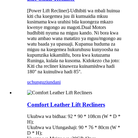
[Power Lift Recliner]
-Udhibiti wa mbali huinua
kiti cha kuegemea juu ili kumsaidia mkuu
kusimama kwa urahisi bila kuongeza mkazo
kwenye mgongo au magoti.
Dual Motors
hudhibiti nyuma na miguu kando. Ni bora kwa
watu ambao wana matatizo ya mguu/mgongo au
watu baada ya upasuaji. Kupanua huduma za
miguu na kuegemea hukuruhusu kunyoosha na
kupumzika kikamilifu, bora kwa kutazama
Runinga, kulala na kusoma. Kidokezo cha joto:
Kiti cha recliner kinaweza kuinamishwa hadi
180° na kuinuliwa hadi 85°.
uchunguzi
undani
Comfort Leather Lift Recliners
Ukubwa wa bidhaa: 92 * 90 * 108cm (W * D *
H);
Ukubwa wa Ufungashaji: 90 * 76 * 80cm (W *
D * H);