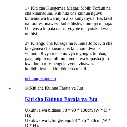
1> Kiti cha Kuegemea Magari Mbili: Tofauti na
cha kitamaduni, Kiti hiki cha kuinua nguvu
kimeundwa kwa injini 2 za kunyanyua. Backrest
na footrest inaweza kubadilishwa mmoja mmoja.
Unaweza kupata nafasi yoyote unayotaka kwa
urahisi.
2> Kitengo cha Kusaga na Kuinua Joto: Kiti cha
kuegemea cha kusimama kilichoundwa na
vinundu 8 vya mtetemo vya mgongo, lumbar,
paja, miguu na mfumo mmoja wa kupasha joto
kwa lumbar. Vipengele vyote vinaweza
kudhibitiwa na kidhibiti cha mbali.
uchunguzi
undani
Kiti cha Kuinua Faraja ya Juu
Ukubwa wa bidhaa: 88 * 90 * 108cm (W * D *
H);
Ukubwa wa Ufungashaji: 88 * 76 * 80cm (W *
D * H);