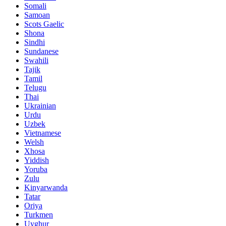
Somali
Samoan
Scots Gaelic
Shona
Sindhi
Sundanese
Swahili
Tajik
Tamil
Telugu
Thai
Ukrainian
Urdu
Uzbek
Vietnamese
Welsh
Xhosa
Yiddish
Yoruba
Zulu
Kinyarwanda
Tatar
Oriya
Turkmen
Uyghur