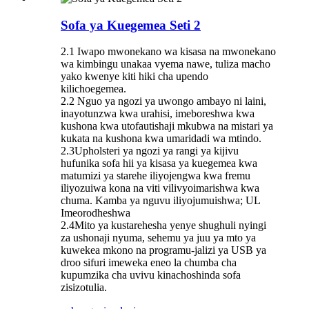
Sofa ya Kuegemea Seti 2
2.1 Iwapo mwonekano wa kisasa na mwonekano
wa kimbingu unakaa vyema nawe, tuliza macho
yako kwenye kiti hiki cha upendo
kilichoegemea.
2.2 Nguo ya ngozi ya uwongo ambayo ni laini,
inayotunzwa kwa urahisi, imeboreshwa kwa
kushona kwa utofautishaji mkubwa na mistari ya
kukata na kushona kwa umaridadi wa mtindo.
2.3Upholsteri ya ngozi ya rangi ya kijivu
hufunika sofa hii ya kisasa ya kuegemea kwa
matumizi ya starehe iliyojengwa kwa fremu
iliyozuiwa kona na viti vilivyoimarishwa kwa
chuma. Kamba ya nguvu iliyojumuishwa; UL
Imeorodheshwa
2.4Mito ya kustarehesha yenye shughuli nyingi
za ushonaji nyuma, sehemu ya juu ya mto ya
kuwekea mkono na programu-jalizi ya USB ya
droo sifuri imeweka eneo la chumba cha
kupumzika cha uvivu kinachoshinda sofa
zisizotulia.