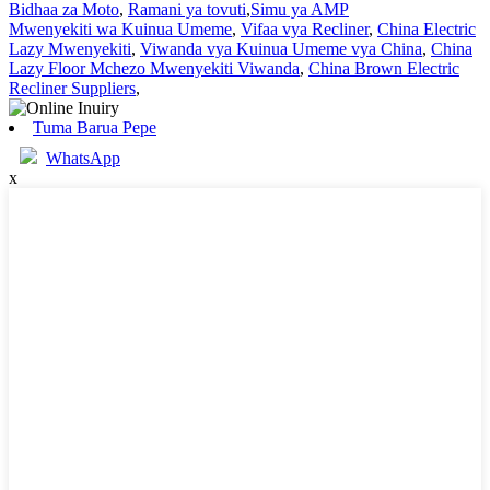
Bidhaa za Moto
,
Ramani ya tovuti
,
Simu ya AMP
Mwenyekiti wa Kuinua Umeme
,
Vifaa vya Recliner
,
China Electric
Lazy Mwenyekiti
,
Viwanda vya Kuinua Umeme vya China
,
China
Lazy Floor Mchezo Mwenyekiti Viwanda
,
China Brown Electric
Recliner Suppliers
,
Tuma Barua Pepe
WhatsApp
x