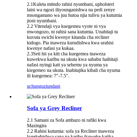
2.1Kuleta mtindo rahisi nyumbani, upholsteri
laini wa ngozi iliyounganishwa na pedi zenye
msongamano wa juu hutoa njia tulivu ya kutumia
jioni nyumbani.
2.2 Vitendaji vya kuegemea vyote ni vya
mwongozo, ni rahisi sana kutumia. Unahitaji tu
kuvuta swichi kwenye kitanda cha recliner
kidogo. Pia inaweza kurudishwa kwa urahisi
kwenye nafasi ya kukaa.
2.3Seti hii ya kiti cha kuegemea inaweza
kuwekwa karibu na ukuta kwa sababu haihitaji
nafasi nyingi kati ya sehemu ya nyuma ya
kiegemeo na ukuta. Inahitajika kibali cha nyuma
ili kuegemea: 7"-7.5".
uchunguzi
undani
Sofa ya Grey Recliner
2.1 Samani za Sofa ambazo ni rafiki kwa
Mazingira
2.2 Rahisi kutumia: sofa ya Recliner inaweza
kurekebishwa sana na karibu ikuweke katika