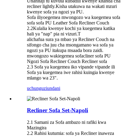
Unahitaji tu kuvuta kubadili kwenye kitanda cha
recliner lightly.Kisha utakuwa na wakati mzuri
kwenye sofa ya ngozi ya PU.
Sofa iliyoegemea mwongozo wa kuegemea sofa
sofa sofa PU Leather Sofa Recliner Couch
2.2Kulalia kwenye kochi ya kuegemea katika
hali ya "nap" pia ni vizuri.T
alichafua sura ya mbao ya Recliner Couch na
sifongo cha juu cha msongamano wa sofa ya
ngozi ya PU itakupa msaada bora zaidi.
mwongozo wakiegemea sofacliner sofa PU
Ngozi Sofa Recliner Couch Recliner sofa
2.3 Sofa ya kuegemea iko vipande vipande ili
Sofa ya kuegemea iwe rahisi kuingia kwenye
mlango wa 23″.
uchunguzi
undani
Recliner Sofa Set-Napoli
2.1 Samani za Sofa ambazo ni rafiki kwa
Mazingira
2.2 Rahisi kutumia: sofa ya Recliner inaweza