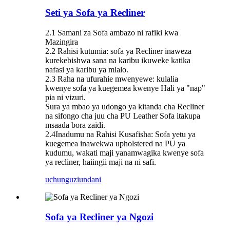
Seti ya Sofa ya Recliner
2.1 Samani za Sofa ambazo ni rafiki kwa
Mazingira
2.2 Rahisi kutumia: sofa ya Recliner inaweza
kurekebishwa sana na karibu ikuweke katika
nafasi ya karibu ya mlalo.
2.3 Raha na ufurahie mwenyewe: kulalia
kwenye sofa ya kuegemea kwenye Hali ya "nap"
pia ni vizuri.
Sura ya mbao ya udongo ya kitanda cha Recliner
na sifongo cha juu cha PU Leather Sofa itakupa
msaada bora zaidi.
2.4Inadumu na Rahisi Kusafisha: Sofa yetu ya
kuegemea inawekwa upholstered na PU ya
kudumu, wakati maji yanamwagika kwenye sofa
ya recliner, haiingii maji na ni safi.
uchunguzi
undani
Sofa ya Recliner ya Ngozi