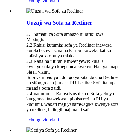
uchunguzi
undani
Uuzaji wa Sofa za Recliner
2.1 Samani za Sofa ambazo ni rafiki kwa
Mazingira
2.2 Rahisi kutumia: sofa ya Recliner inaweza
kurekebishwa sana na karibu ikuweke katika
nafasi ya karibu ya mlalo.
2.3 Raha na ufurahie mwenyewe: kulalia
kwenye sofa ya kuegemea kwenye Hali ya "nap"
pia ni vizuri.
Sura ya mbao ya udongo ya kitanda cha Recliner
na sifongo cha juu cha PU Leather Sofa itakupa
msaada bora zaidi.
2.4Inadumu na Rahisi Kusafisha: Sofa yetu ya
kuegemea inawekwa upholstered na PU ya
kudumu, wakati maji yanamwagika kwenye sofa
ya recliner, haiingii maji na ni safi.
uchunguzi
undani