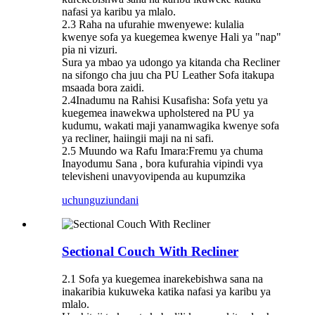
nafasi ya karibu ya mlalo.
2.3 Raha na ufurahie mwenyewe: kulalia
kwenye sofa ya kuegemea kwenye Hali ya "nap"
pia ni vizuri.
Sura ya mbao ya udongo ya kitanda cha Recliner
na sifongo cha juu cha PU Leather Sofa itakupa
msaada bora zaidi.
2.4Inadumu na Rahisi Kusafisha: Sofa yetu ya
kuegemea inawekwa upholstered na PU ya
kudumu, wakati maji yanamwagika kwenye sofa
ya recliner, haiingii maji na ni safi.
2.5 Muundo wa Rafu Imara:Fremu ya chuma
Inayodumu Sana , bora kufurahia vipindi vya
televisheni unavyovipenda au kupumzika
uchunguzi
undani
Sectional Couch With Recliner
2.1 Sofa ya kuegemea inarekebishwa sana na
inakaribia kukuweka katika nafasi ya karibu ya
mlalo.