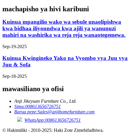
machapisho ya hivi karibuni
Kuinua mpangilio wako wa sebule unaolipishwa
kwa bidhaa iliyoundwa kwa ajili ya wanunuzi
mahiri na washirika wa reja reja wanaotegemewa.
Sep-19-2025
Kuinua Kwingineko Yako na Vyombo vya Juu vya
Juu & Sofa
Sep-18-2025
mawasiliano ya ofisi
Anji Jikeyuan Furniture Co., Ltd.
Simu:
008613656726751
Barua pepe:
Sales@anjihomefurniture.com
WhatsApp:008613656726751
© Hakimiliki - 2010-2025: Haki Zote Zimehifadhiwa.