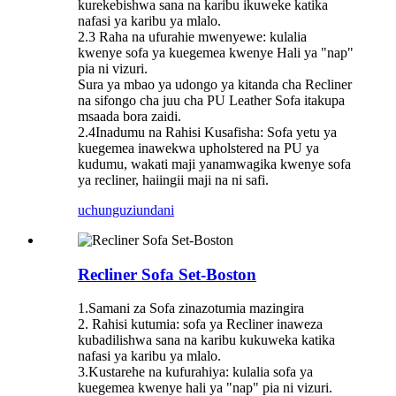
kurekebishwa sana na karibu ikuweke katika
nafasi ya karibu ya mlalo.
2.3 Raha na ufurahie mwenyewe: kulalia
kwenye sofa ya kuegemea kwenye Hali ya "nap"
pia ni vizuri.
Sura ya mbao ya udongo ya kitanda cha Recliner
na sifongo cha juu cha PU Leather Sofa itakupa
msaada bora zaidi.
2.4Inadumu na Rahisi Kusafisha: Sofa yetu ya
kuegemea inawekwa upholstered na PU ya
kudumu, wakati maji yanamwagika kwenye sofa
ya recliner, haiingii maji na ni safi.
uchunguzi
undani
Recliner Sofa Set-Boston
1.Samani za Sofa zinazotumia mazingira
2. Rahisi kutumia: sofa ya Recliner inaweza
kubadilishwa sana na karibu kukuweka katika
nafasi ya karibu ya mlalo.
3.Kustarehe na kufurahiya: kulalia sofa ya
kuegemea kwenye hali ya "nap" pia ni vizuri.