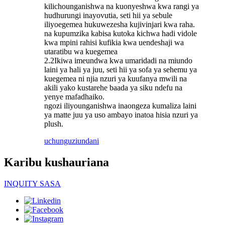
kilichounganishwa na kuonyeshwa kwa rangi ya
hudhurungi inayovutia, seti hii ya sebule
iliyoegemea hukuwezesha kujivinjari kwa raha.
na kupumzika kabisa kutoka kichwa hadi vidole
kwa mpini rahisi kufikia kwa uendeshaji wa
utaratibu wa kuegemea
2.2Ikiwa imeundwa kwa umaridadi na miundo
laini ya hali ya juu, seti hii ya sofa ya sehemu ya
kuegemea ni njia nzuri ya kuufanya mwili na
akili yako kustarehe baada ya siku ndefu na
yenye mafadhaiko.
ngozi iliyounganishwa inaongeza kumaliza laini
ya matte juu ya uso ambayo inatoa hisia nzuri ya
plush.
uchunguzi
undani
Karibu kushauriana
INQUITY SASA