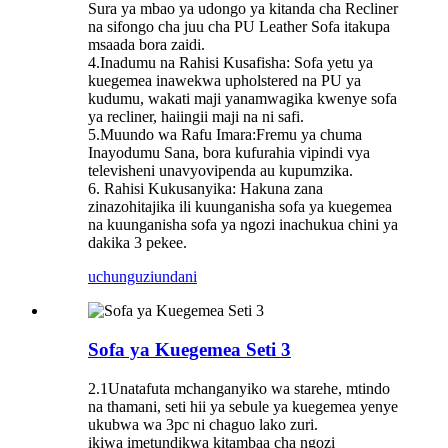
Sura ya mbao ya udongo ya kitanda cha Recliner
na sifongo cha juu cha PU Leather Sofa itakupa
msaada bora zaidi.
4.Inadumu na Rahisi Kusafisha: Sofa yetu ya
kuegemea inawekwa upholstered na PU ya
kudumu, wakati maji yanamwagika kwenye sofa
ya recliner, haiingii maji na ni safi.
5.Muundo wa Rafu Imara:Fremu ya chuma
Inayodumu Sana, bora kufurahia vipindi vya
televisheni unavyovipenda au kupumzika.
6. Rahisi Kukusanyika: Hakuna zana
zinazohitajika ili kuunganisha sofa ya kuegemea
na kuunganisha sofa ya ngozi inachukua chini ya
dakika 3 pekee.
uchunguzi
undani
Sofa ya Kuegemea Seti 3
2.1Unatafuta mchanganyiko wa starehe, mtindo
na thamani, seti hii ya sebule ya kuegemea yenye
ukubwa wa 3pc ni chaguo lako zuri.
ikiwa imetundikwa kitambaa cha ngozi