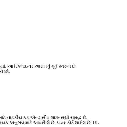
ાં, આ રિક્લાઇનર આરામનું મૂર્ત સ્વરૂપ છે.
કો છો.
 માટે નાટકીય કટ-એન્ડ-સીવ લાઇન્સથી સમૃદ્ધ છે.
દાયક અનુભવ માટે આવરી લે છે. પાવર કોર્ડ શામેલ છે; UL