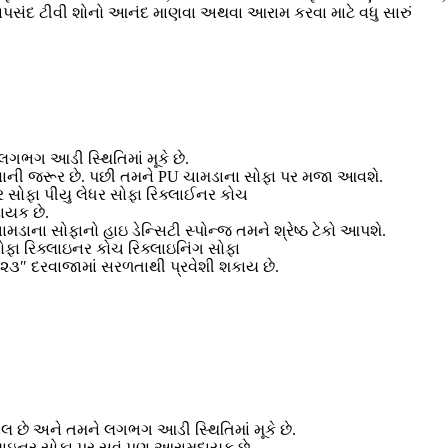
ા મનપસંદ ટીવી શોનો આનંદ માણવા અથવા આરામ કરવા માટે વધુ સારું
ગભગ આડી સ્થિતિમાં મૂકે છે.
ંચવાની જરૂર છે. પછી તમને PU ચામડાના સોફા પર મજા આવશે.
ર સોફા પીયુ લેધર સોફા રિક્લાઈનર કોચ
દાયક છે.
ાના સોફાનો હાઇ ડેન્સિટી સ્પોન્જ તમને શ્રેષ્ઠ ટેકો આપશે.
ોફા રિક્લાઇનર કોચ રિક્લાઇનિંગ સોફા
 ૨૩″ દરવાજામાં સરળતાથી પ્રવેશી શકાય છે.
લ છે અને તમને લગભગ આડી સ્થિતિમાં મૂકે છે.
લાઇનર સોફા પર સૂવું પણ આરામદાયક છે.