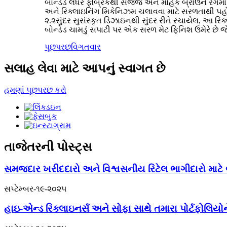
બોન્ડેડ લેધર ફેબ્રિકથી સજ્જ અને મોહક બ્રાઉન રંગમા
અને રિક્લાઇનિંગ મિકેનિઝમ ચલાવવા માટે સરળતાથી પહોં
૨.૨સુંદર સુસંસ્કૃત ડિઝાઇનથી સુંદર રીતે રચાયેલ, આ ર
બોન્ડેડ ચામડું સપાટી પર એક સરળ મેટ ફિનિશ ઉમેરે છ
પૂછપરછ
વિગતવાર
સલાહ લેવા માટે આપનું સ્વાગત છે
હમણાં પૂછપરછ કરો
તાજેતરની પોસ્ટ્સ
સમજદાર ખરીદદારો અને વિશ્વસનીય રિટેલ ભાગીદારો માટે બ
સપ્ટેમ્બર-૧૯-૨૦૨૫
હાઇ-એન્ડ રિક્લાઇનર્સ અને સોફા સાથે તમારા પોર્ટફોલિયો