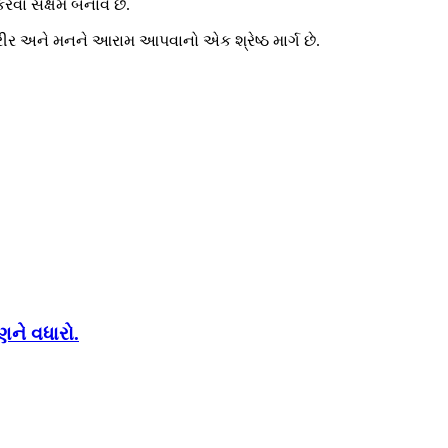
વા સક્ષમ બનાવે છે.
શરીર અને મનને આરામ આપવાનો એક શ્રેષ્ઠ માર્ગ છે.
ણને વધારો.