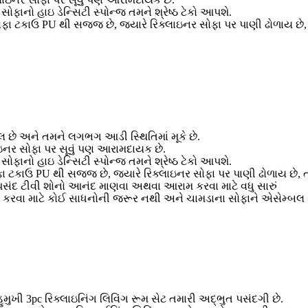
ફાનો હાઇ ડેન્સિટી સ્પોન્જ તમને શ્રેષ્ઠ ટેકો આપશે.
 ટકાઉ PU થી સજ્જ છે, જ્યારે રિક્લાઇનર સોફા પર પાણી ઢોળાય છે, ત્
છે અને તમને લગભગ આડી સ્થિતિમાં મૂકે છે.
ઇનર સોફા પર સૂવું પણ આરામદાયક છે.
ફાનો હાઇ ડેન્સિટી સ્પોન્જ તમને શ્રેષ્ઠ ટેકો આપશે.
ટકાઉ PU થી સજ્જ છે, જ્યારે રિક્લાઇનર સોફા પર પાણી ઢોળાય છે, ત્ય
મનપસંદ ટીવી શોનો આનંદ માણવા અથવા આરામ કરવા માટે વધુ સારું
લ કરવા માટે કોઈ સાધનોની જરૂર નથી અને ચામડાના સોફાને એસેમ્બલ 
ુખી 3pc રિક્લાઇનિંગ લિવિંગ રૂમ સેટ તમારી અદ્ભુત પસંદગી છે.