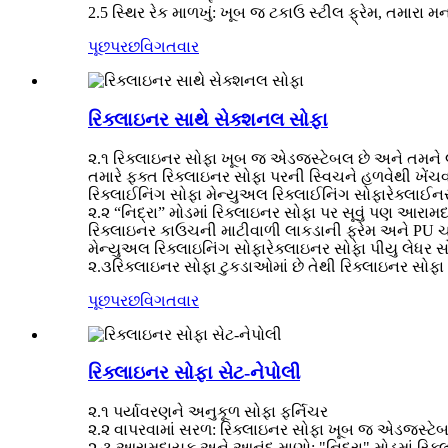
2.5 સ્થિર રેક માળખું: ખૂબ જ ટકાઉ સ્ટીલ ફ્રેમ, તમાર
પૂછપરછ
વિગતવાર
રિક્લાઇનર સાથે સેક્શનલ સોફા
૨.૧ રિક્લાઇનર સોફા ખૂબ જ એડજસ્ટેબલ છે અને તમને લ
તમારે ફક્ત રિક્લાઇનર સોફા પરની સ્વિચને હળવેથી ખે
રિક્લાઈનિંગ સોફા મેન્યુઅલ રિક્લાઈનિંગ સોફારેક્લાઈન
૨.૨ “નિદ્રા” મોડમાં રિક્લાઇનર સોફા પર સૂવું પણ આરામ
રિક્લાઇનર કાઉચની માટીવાળી લાકડાની ફ્રેમ અને PU ચામડ
મેન્યુઅલ રિક્લાઇનિંગ સોફારેક્લાઇનર સોફા પીયુ લેધર સ
૨.૩રિક્લાઇનર સોફા ટુકડાઓમાં છે તેથી રિક્લાઇનર સોફા
પૂછપરછ
વિગતવાર
રિક્લાઇનર સોફા સેટ-નેપોલી
૨.૧ પર્યાવરણને અનુકૂળ સોફા ફર્નિચર
૨.૨ વાપરવામાં સરળ: રિક્લાઇનર સોફા ખૂબ જ એડજસ્ટેબ
૨.૩ આરામદાયક અને આનંદ માણો: "નિદ્રા" મોડમાં રિક્