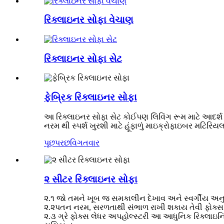
રિક્લાઇનર સોફા વેચાણ
રિક્લાઇનર સોફા સેટ
ફેબ્રિક રિક્લાઇનર સોફા
આ રિક્લાઇનર સોફા સેટ કોઈપણ લિવિંગ રૂમ માટે આદર્શ સોફા
નરમ થી સ્પર્શ ખુરશી માટે હૂંફાળું માઇક્રોફાઇબર મટિરિય
પૂછપરછ
વિગતવાર
૨ સીટર રિક્લાઇનર સોફા
૨.૧ જો તમને ખૂબ જ સમકાલીન દેખાવ અને સ્વર્ગીય અનુ
૨.૨પતન નરમ, સરળતાથી સંભાળ રાખી શકાય તેવી ફોક્સ લેધ
૨.૩ ગ્રે ફોક્સ લેધર અપહોલ્સ્ટરી આ આધુનિક રિક્લાઇનિંગ