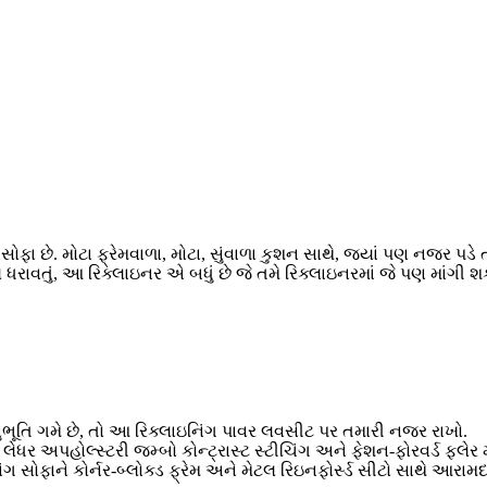
 છે. મોટા ફ્રેમવાળા, મોટા, સુંવાળા કુશન સાથે, જ્યાં પણ નજર પડે ત્ય
લ ધરાવતું, આ રિક્લાઇનર એ બધું છે જે તમે રિક્લાઇનરમાં જે પણ માંગી શ
ભૂતિ ગમે છે, તો આ રિક્લાઇનિંગ પાવર લવસીટ પર તમારી નજર રાખો.
ર અપહોલ્સ્ટરી જમ્બો કોન્ટ્રાસ્ટ સ્ટીચિંગ અને ફેશન-ફોરવર્ડ ફ્લેર
 સોફાને કોર્નર-બ્લોક્ડ ફ્રેમ અને મેટલ રિઇનફોર્સ્ડ સીટો સાથે આરામ