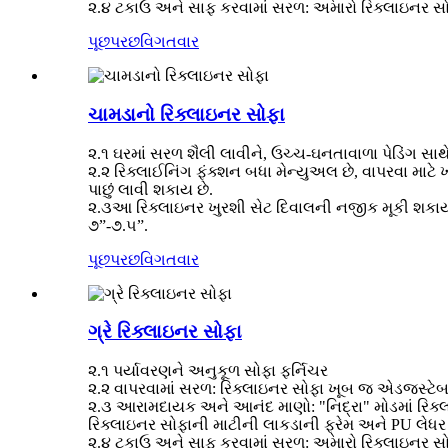
૨.૪ ટકાઉ અને સાફ કરવામાં સરળ: અમારો રિક્લાઇનર સોફા
પૂછપરછ
વિગતવાર
ચામડાનો રિક્લાઇનર સોફા
૨.૧ ઘરમાં સરળ શૈલી લાવીને, ઉચ્ચ-ઘનતાવાળા પેડિંગ સાથે
૨.૨ રિક્લાઈનિંગ ફંક્શન બધા મેન્યુઅલ છે, વાપરવા મા
પાછું લાવી શકાય છે.
૨.૩આ રિક્લાઇનર ખુરશી સેટ દિવાલની નજીક મૂકી શકાય છ
૭”-૭.૫”.
પૂછપરછ
વિગતવાર
ગ્રે રિક્લાઇનર સોફા
૨.૧ પર્યાવરણને અનુકૂળ સોફા ફર્નિચર
૨.૨ વાપરવામાં સરળ: રિક્લાઇનર સોફા ખૂબ જ એડજસ્ટેબ
૨.૩ આરામદાયક અને આનંદ માણો: "નિદ્રા" મોડમાં રિક્
રિક્લાઇનર સોફાની માટીની લાકડાની ફ્રેમ અને PU લેધર સો
૨.૪ ટકાઉ અને સાફ કરવામાં સરળ: અમારો રિક્લાઇનર સોફા