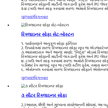
રિક્લાઇનર સોફાની માટીની લાકડાની ફ્રેમ અને PU લેધર સો
૨.૪ ટકાઉ અને સાફ કરવામાં સરળ: અમારો રિક્લાઇનર સોફા
પૂછપરછ
વિગતવાર
રિક્લાઇનર સોફા સેટ-બોસ્ટન
૧. પર્યાવરણને અનુકૂળ સોફા ફર્નિચર
2. ઉપયોગમાં સરળ: રિક્લાઇનર સોફા ખૂબ જ એડજસ્ટેબલ 
૩.આરામદાયક અને આનંદ માણો: "નિદ્રા" મોડમાં રિક્લા
રિક્લાઇનર સોફાની માટીની લાકડાની ફ્રેમ અને PU લેધર સો
૪. ટકાઉ અને સાફ કરવામાં સરળ: અમારો રિક્લાઇનર સોફા 
૫.સ્થિર રેક માળખું: ખૂબ જ ટકાઉ સ્ટીલ ફ્રેમ, તમારા 
૬. એસેમ્બલ કરવામાં સરળ: રિક્લાઇનર સોફાને એસેમ્બ
પૂછપરછ
વિગતવાર
૩ સીટર રિક્લાઇનર સોફા
2.1આરામ, શૈલી અને મૂલ્યના સંયોજનની શોધમાં, આ બહુમ