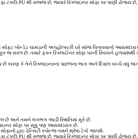
 ટકાઉ PU થી સજ્જ છે, જ્યારે રિક્લાઇનર સોફા પર પાણી ઢોળાય છે, ત્
 સોફ્ટ બોન્ડેડ ચામડાની અપહોલ્સ્ટરી ઘરે સાંજ વિતાવવાનો આરામદાયક મા
ટે ખૂબ જ સરળ છે. તમારે ફક્ત રિક્લાઈનર સોફા પરની સ્વિચને હળવાશથ
ે કારણ કે તેને રિક્લાઇનરના પાછળના ભાગ અને દિવાલ વચ્ચે વધુ જગ્
લ છે અને તમને લગભગ આડી સ્થિતિમાં મૂકે છે.
લાઇનર સોફા પર સૂવું પણ આરામદાયક છે.
ફાનો હાઇ ડેન્સિટી સ્પોન્જ તમને શ્રેષ્ઠ ટેકો આપશે.
 ટકાઉ PU થી સજ્જ છે, જ્યારે રિક્લાઇનર સોફા પર પાણી ઢોળાય છે, ત્