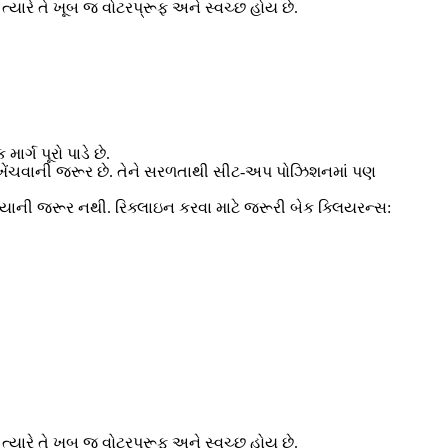
યારે તે ખૂબ જ વોટરપ્રૂફ અને સ્વચ્છ હોય છે.
ર્ગ પૂરો પાડે છે.
ી ખેંચવાની જરૂર છે. તેને સરળતાથી સીટ-અપ પોઝિશનમાં પણ
યાની જરૂર નથી. રિક્લાઇન કરવા માટે જરૂરી બેક ક્લિયરન્સ:
યારે તે ખૂબ જ વોટરપ્રૂફ અને સ્વચ્છ હોય છે.