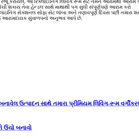
ં રજૂ કરાયેલ, આ રિક્લાઈનિંગ લિવિંગ રૂમ સેટ તમને આરામથી આરામ કર
ચી શકાય તેવા હેન્ડલ સાથે માથાથી પગ સુધી સંપૂર્ણપણે આરામ કરો
િક્લાઇનિંગ સેક્શનલ સોફા સેટ લાંબા અને તણાવપૂર્ણ દિવસ પછી તમારા 
ે જે આરામદાયક સુંવાળપનો અનુભવ આપે છે.
નાવેલ ઉત્પાદન સાથે તમારા પ્રીમિયમ લિવિંગ-રૂમ વર્ગીકર
ને ઉંચો બનાવો