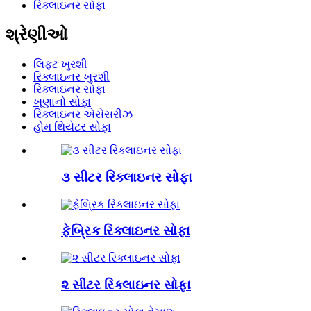
રિક્લાઇનર સોફા
શ્રેણીઓ
લિફ્ટ ખુરશી
રિક્લાઇનર ખુરશી
રિક્લાઇનર સોફા
ખૂણાનો સોફા
રિક્લાઇનર એસેસરીઝ
હોમ થિયેટર સોફા
૩ સીટર રિક્લાઇનર સોફા
ફેબ્રિક રિક્લાઇનર સોફા
૨ સીટર રિક્લાઇનર સોફા