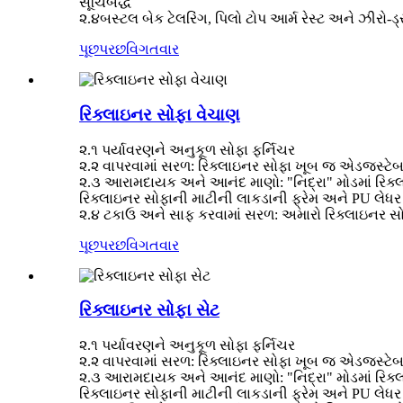
સૂચિબદ્ધ
૨.૪બસ્ટલ બેક ટેલરિંગ, પિલો ટોપ આર્મ રેસ્ટ અને ઝીરો
પૂછપરછ
વિગતવાર
રિક્લાઇનર સોફા વેચાણ
૨.૧ પર્યાવરણને અનુકૂળ સોફા ફર્નિચર
૨.૨ વાપરવામાં સરળ: રિક્લાઇનર સોફા ખૂબ જ એડજસ્ટેબ
૨.૩ આરામદાયક અને આનંદ માણો: "નિદ્રા" મોડમાં રિક્
રિક્લાઇનર સોફાની માટીની લાકડાની ફ્રેમ અને PU લેધર સો
૨.૪ ટકાઉ અને સાફ કરવામાં સરળ: અમારો રિક્લાઇનર સોફા
પૂછપરછ
વિગતવાર
રિક્લાઇનર સોફા સેટ
૨.૧ પર્યાવરણને અનુકૂળ સોફા ફર્નિચર
૨.૨ વાપરવામાં સરળ: રિક્લાઇનર સોફા ખૂબ જ એડજસ્ટેબ
૨.૩ આરામદાયક અને આનંદ માણો: "નિદ્રા" મોડમાં રિક્
રિક્લાઇનર સોફાની માટીની લાકડાની ફ્રેમ અને PU લેધર સો