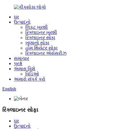
ઘર
ઉત્પાદનો
લિફ્ટ ખુરશી
રિક્લાઇનર ખુરશી
રિક્લાઇનર સોફા
ખૂણાનો સોફા
હોમ થિયેટર સોફા
રિક્લાઇનર એસેસરીઝ
સમાચાર
પ્રશ્નો
અમારા વિશે
વિડિઓ
અમારો સંપર્ક કરો
English
રિક્લાઇનર સોફા
ઘર
ઉત્પાદનો