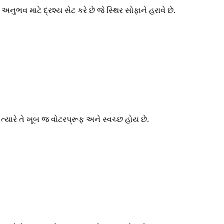
વ માટે દ્રશ્ય સેટ કરે છે જે સ્થિર સોફાને હરાવે છે.
યારે તે ખૂબ જ વોટરપ્રૂફ અને સ્વચ્છ હોય છે.