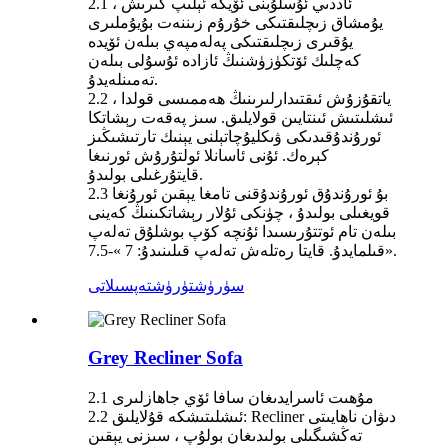
2.1 ئاددىي ئۇسلۇبنى ئۆيگە ئېلىپ كىرىش ،
يۇمشاق زىچلىقتىكى خۇرۇم زىننەت بۇيۇملىرى
يۇقىرى زىچلىقتىكى پەلەمپەي بىلەن ئۆيدە
كەچلىك ئۆتكۈزۈشنىڭ ئازادە ئۇسۇلى بىلەن
تەمىنلەيدۇ.
2.2 ياتقۇزۇش ئىقتىدارلىرىنىڭ ھەممىسى قولدا ،
ئىشلىتىش ئىنتايىن قولايلىق. سىز پەقەت رېشاتكا
ئورۇندۇقىدىكى ۋىكليۇچاتېلنى يېنىك تارتىشىڭىز
كېرەك. ئۇنى ئاسانلا ئولتۇرۇش ئورنىغا
قايتۇرغىلى بولىدۇ.
2.3 بۇ ئورۇندۇق ئورۇندۇقنى تامغا يېقىن ئورۇنغا
قويغىلى بولىدۇ ، چۈنكى ئۇلار رېشاتكىنىڭ كەينى
بىلەن تام ئوتتۇرىسىدا ئۇنچە كۆپ بوشلۇق تەلەپ
قىلمايدۇ. قايتا رەتلەش تەلەپ قىلىنىدۇ: 7 »-7.5».
سۈرۈشتۈرۈش
تەپسىلاتى
Grey Recliner Sofa
2.1 مۇھىت ئاسرايدىغان سافا ئۆي جاھازلىرى
2.2 ئىشلىتىشكە قۇلايلىق: Recliner دىۋان ناھايىتى
تەڭشىگىلى بولىدىغان بولۇپ ، سىزنى يېقىن