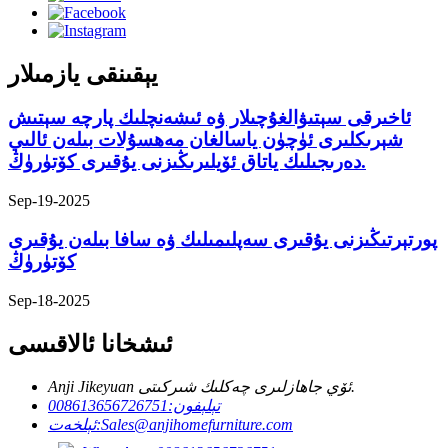
يېقىنقى يازمىلار
ئاخىرقى سېتىۋالغۇچىلار ۋە ئىشەنچلىك پارچە سېتىش
شېرىكلىرى ئۈچۈن ياسالغان مەھسۇلات بىلەن ئالىي
دەرىجىلىك ياتاق ئۆيلىرىڭىزنى يۇقىرى كۆتۈرۈڭ.
Sep-19-2025
پورتېرتىڭىزنى يۇقىرى سەپلىمىلىك ۋە سافا بىلەن يۇقىرى
كۆتۈرۈڭ
Sep-18-2025
ئىشخانا ئالاقىسى
Anji Jikeyuan ئۆي جاھازلىرى چەكلىك شىركىتى.
تېلېفون:
008613656726751
Sales@anjihomefurniture.com
ئېلخەت: