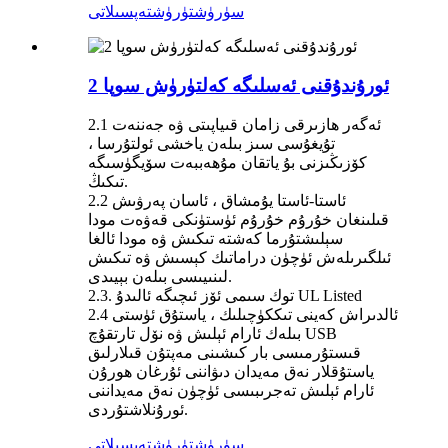
سۈرۈشتۈرۈش
تەپسىلاتى
2 ئورۇندۇقنى ئەسلىگە كەلتۈرۈش سوپا
2.1 ئەگەر ھازىرقى زامان قىياپىتى ۋە جەننەت
تۇيغۇسى سىز بىلەن ياخشى ئولتۇرسا ،
كۆزىڭىزنى بۇ ياتقان مۇھەببەت سۆيگۈسىگە
تىكىڭ.
2.2 ئاستا-ئاستا يۇمشاق ، ئاسان پەرۋىش
قىلىنغان خۇرۇم خۇرۇم ئۈستۈنكى قەۋەت مودا
سېلىشتۇرما كەشتە تىكىش ۋە مودا ئالغا
ئىلگىرىلەش ئۈچۈن دراماتىك كېسىش ۋە تىكىش
لىنىيىسى بىلەن بېيىدى.
2.3. توك سىمى ئۆز ئىچىگە ئالىدۇ UL Listed
2.4 ئالدىراش كەينى تىككۈچىلىك ، ياستۇق ئۈستى
بىلەك ئارام ئېلىش ۋە نۆل تارتقۇچ USB
قىستۇرمىسى بار كىشىنى مەپتۇن قىلارلىق
ياستۇقلار نەق مەيدان دىۋاننى ئۇرغان ھورۇن
ئارام ئېلىش تەجرىبىسى ئۈچۈن نەق مەيداننى
ئورۇنلاشتۇردى.
سۈرۈشتۈرۈش
تەپسىلاتى