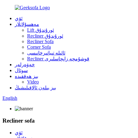
ئۆي
مەھسۇلاتلار
Lift ئورۇندۇق
Recliner ئورۇندۇق
Recliner Sofa
Corner Sofa
ئائىلە تىياتىرخانىسى
Recliner قوشۇمچە زاپچاسلىرى
خەۋەرلەر
سوئال
بىز ھەققىدە
Video
بىز بىلەن ئالاقىلىشىڭ
English
Recliner sofa
ئۆي