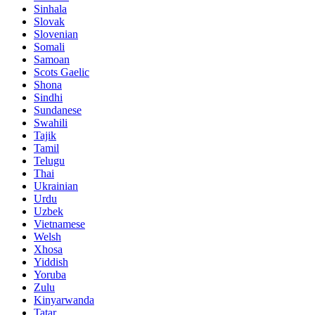
Sinhala
Slovak
Slovenian
Somali
Samoan
Scots Gaelic
Shona
Sindhi
Sundanese
Swahili
Tajik
Tamil
Telugu
Thai
Ukrainian
Urdu
Uzbek
Vietnamese
Welsh
Xhosa
Yiddish
Yoruba
Zulu
Kinyarwanda
Tatar