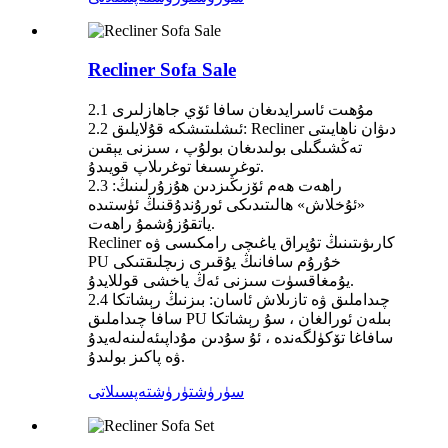
Recliner Sofa Sale
2.1 مۇھىت ئاسرايدىغان سافا ئۆي جاھازلىرى
2.2 ئىشلىتىشكە قۇلايلىق: Recliner دىۋان ناھايىتى
تەڭشىگىلى بولىدىغان بولۇپ ، سىزنى يېقىن
توغرىسىغا توغرىلاپ قويىدۇ.
2.3 راھەت ھەم ئۆزىڭىزدىن ھۇزۇرلىنىڭ:
«ئۇخلاش» ھالىتىدىكى ئورۇندۇقنىڭ ئۈستىدە
ياتقۇزۇشمۇ راھەت.
Recliner كارىۋىتىنىڭ تۇپراق ياغىچى رامكىسى ۋە
PU خۇرۇم سافانىڭ يۇقىرى زىچلىقتىكى
يۇمغاقسۈت سىزنى ئەڭ ياخشى قوللايدۇ.
2.4 چىداملىق ۋە تازىلاش ئاسان: بىزنىڭ رېشاتكا
سافا چىداملىق PU بىلەن ئورالغان ، سۇ رېشاتكا
سافاغا تۆكۈلگەندە ، ئۇ سۇدىن مۇداپىئەلىنەلەيدۇ
ۋە پاكىز بولىدۇ.
سۈرۈشتۈرۈش
تەپسىلاتى