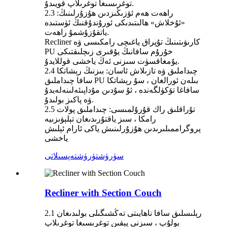
توغرىسىغا توغرىلاپ قويىدۇ.
2.3 راھەت ھەم ئۆزىڭىزدىن ھۇزۇرلىنىڭ:
«ئۇخلاش» ھالىتىدىكى ئورۇندۇقنىڭ ئۈستىدە
ياتقۇزۇشمۇ راھەت.
Recliner كارىۋىتىنىڭ تۇپراق ياغىچى رامكىسى ۋە
PU خۇرۇم سافانىڭ يۇقىرى زىچلىقتىكى
يۇمغاقسۈت سىزنى ئەڭ ياخشى قوللايدۇ.
2.4 چىداملىق ۋە تازىلاش ئاسان: بىزنىڭ رېشاتكا
سافا چىداملىق PU بىلەن ئورالغان ، سۇ رېشاتكا
سافاغا تۆكۈلگەندە ، ئۇ سۇدىن مۇداپىئەلىنەلەيدۇ
ۋە پاكىز بولىدۇ.
2.5 تۇراقلىق راك قۇرۇلمىسى: چىداملىق پولات
رامكا ، سىز ياقتۇرىدىغان تېلېۋىزىيە
پروگراممىلىرىدىن ھۇزۇرلىنىش ياكى ئارام ئېلىش
ياخشى
سۈرۈشتۈرۈش
تەپسىلاتى
Recliner with Section Couch
2.1 رېلىسلىق سافا ناھايىتى تەڭشىگىلى بولىدىغان
بولۇپ ، سىزنى يېقىن توغرىسىغا توغرىلاپ