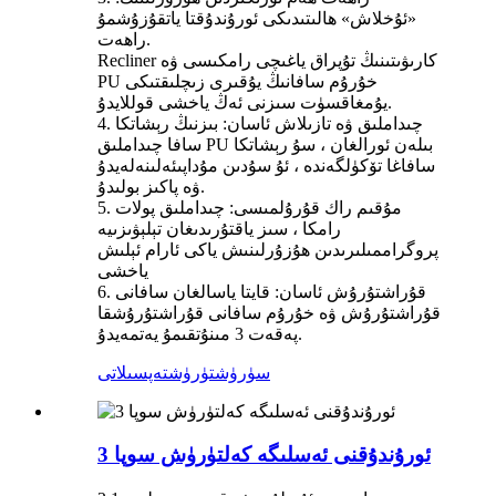
«ئۇخلاش» ھالىتىدىكى ئورۇندۇقتا ياتقۇزۇشمۇ
راھەت.
Recliner كارىۋىتىنىڭ تۇپراق ياغىچى رامكىسى ۋە
PU خۇرۇم سافانىڭ يۇقىرى زىچلىقتىكى
يۇمغاقسۈت سىزنى ئەڭ ياخشى قوللايدۇ.
4. چىداملىق ۋە تازىلاش ئاسان: بىزنىڭ رېشاتكا
سافا چىداملىق PU بىلەن ئورالغان ، سۇ رېشاتكا
سافاغا تۆكۈلگەندە ، ئۇ سۇدىن مۇداپىئەلىنەلەيدۇ
ۋە پاكىز بولىدۇ.
5. مۇقىم راك قۇرۇلمىسى: چىداملىق پولات
رامكا ، سىز ياقتۇرىدىغان تېلېۋىزىيە
پروگراممىلىرىدىن ھۇزۇرلىنىش ياكى ئارام ئېلىش
ياخشى
6. قۇراشتۇرۇش ئاسان: قايتا ياسالغان سافانى
قۇراشتۇرۇش ۋە خۇرۇم سافانى قۇراشتۇرۇشقا
پەقەت 3 مىنۇتقىمۇ يەتمەيدۇ.
سۈرۈشتۈرۈش
تەپسىلاتى
3 ئورۇندۇقنى ئەسلىگە كەلتۈرۈش سوپا