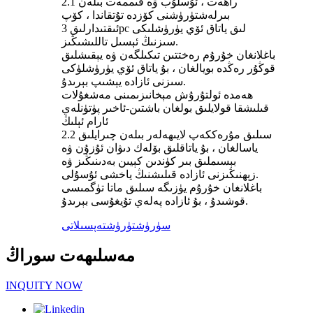
2.1 راھەت ، ئۇسلۇب ۋە قىممەت بىلەن
بىرلەشتۈرۈشنى كۆزدە تۇتقاندا ، كۆپ
ئىقتىدارلىق 3pc لىق ياتاق ئۆي يۈرۈشلىكى
سىزنىڭ ئېسىل تاللىشىڭىز.
باغلانغان خۇرۇم رەختتىن تىكىلگەن ۋە يېقىشلىق
قوڭۇر رەڭدە بويالغان ، بۇ ياتاق ئۆي يۈرۈشلۈكى
سىزنى ئازادە يېشىپ بېرىدۇ.
ھەمدە ئولتۇرۇش مېخانىزىمىنى مەشغۇلات
قىلىشقا قولايلىق بولغان باشتىن-ئاخىر پۈتۈنلەي
ئارام ئېلىڭ
2.2 سىلىق مۇرەككەپ لايىھەلەر بىلەن چىرايلىق
ياسالغان ، بۇ ياتاقلىق بۆلەك دىۋان ئۇزۇن ۋە
بېسىملىق بىر كۈندىن كېيىن بەدىنىڭىز ۋە
زېھنىڭىزنى ئازادە قىلىشنىڭ ياخشى ئۇسۇلى.
باغلانغان خۇرۇم يۈزىگە سىلىق ماتا تۈگمىسى
قوشىدۇ ، بۇ ئازادە پەلەي تۇيغۇسى بېرىدۇ.
سۈرۈشتۈرۈش
تەپسىلاتى
مەسلىھەت سوراڭ
INQUITY NOW