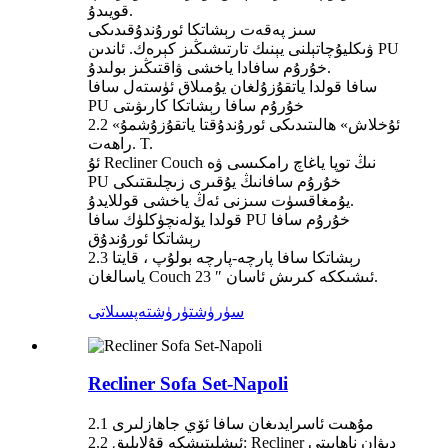
قويىدۇ.
سىز پەقەت رېشاتكا ئورۇندۇقىدىكى
ۋىكليۇچاتېلنى يېنىك تارتىشىڭىز كېرەك. ئاندىن PU
خۇرۇم سافادا ياخشى ۋاقتىڭىز بولىدۇ.
سافا قولدا ياتقۇزۇلغان يۇمىلاق ئۈستەل سافا
PU خۇرۇم سافا رېشاتكا كارىۋىتى
2.2 «ئۇخلاش» ھالىتىدىكى ئورۇندۇقتا ياتقۇزۇشمۇ
راھەت. T.
ئۇ Recliner Couch نىڭ توپا ياغاچ رامكىسى ۋە
PU خۇرۇم سافانىڭ يۇقىرى زىچلىقتىكى
يۇمغاقسۈت سىزنى ئەڭ ياخشى قوللايدۇ.
قولدا يۆلەنچۈكلۈك سافا PU خۇرۇم سافا
رېشاتكا ئورۇندۇق
2.3 رېشاتكا سافا پارچە-پارچە بولۇپ ، قايتا
ياسالغان Couch 23 ″ ئىشىككە كىرىش ئاسان.
سۈرۈشتۈرۈش
تەپسىلاتى
Recliner Sofa Set-Napoli
2.1 مۇھىت ئاسرايدىغان سافا ئۆي جاھازلىرى
2.2 ئىشلىتىشكە قۇلايلىق: Recliner دىۋان ناھايىتى