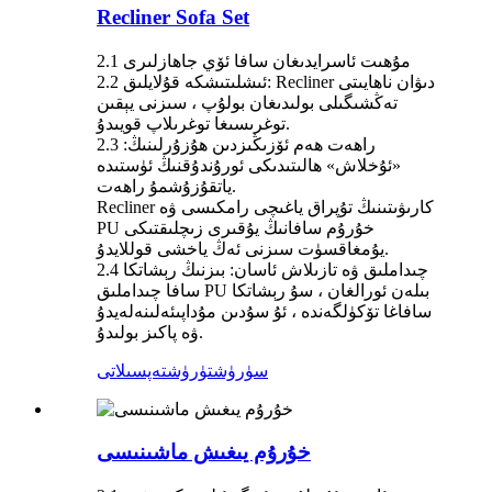
Recliner Sofa Set
2.1 مۇھىت ئاسرايدىغان سافا ئۆي جاھازلىرى
2.2 ئىشلىتىشكە قۇلايلىق: Recliner دىۋان ناھايىتى
تەڭشىگىلى بولىدىغان بولۇپ ، سىزنى يېقىن
توغرىسىغا توغرىلاپ قويىدۇ.
2.3 راھەت ھەم ئۆزىڭىزدىن ھۇزۇرلىنىڭ:
«ئۇخلاش» ھالىتىدىكى ئورۇندۇقنىڭ ئۈستىدە
ياتقۇزۇشمۇ راھەت.
Recliner كارىۋىتىنىڭ تۇپراق ياغىچى رامكىسى ۋە
PU خۇرۇم سافانىڭ يۇقىرى زىچلىقتىكى
يۇمغاقسۈت سىزنى ئەڭ ياخشى قوللايدۇ.
2.4 چىداملىق ۋە تازىلاش ئاسان: بىزنىڭ رېشاتكا
سافا چىداملىق PU بىلەن ئورالغان ، سۇ رېشاتكا
سافاغا تۆكۈلگەندە ، ئۇ سۇدىن مۇداپىئەلىنەلەيدۇ
ۋە پاكىز بولىدۇ.
سۈرۈشتۈرۈش
تەپسىلاتى
خۇرۇم يىغىش ماشىنىسى