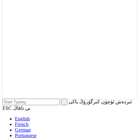
ئىزدەش ئۈچۈن كىرگۈزۈڭ ياكى
ESC نى تاقاڭ
English
French
German
Portuguese