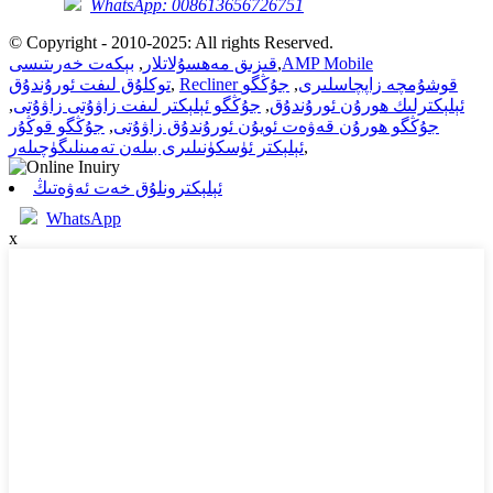
WhatsApp: 008613656726751
© Copyright - 2010-2025: All rights Reserved.
AMP Mobile
,
قىزىق مەھسۇلاتلار
,
بېكەت خەرىتىسى
Recliner قوشۇمچە زاپچاسلىرى
,
جۇڭگو
,
توكلۇق لىفت ئورۇندۇق
ئېلېكترلىك ھورۇن ئورۇندۇق
,
جۇڭگو ئېلېكتر لىفت زاۋۇتى زاۋۇتى
,
جۇڭگو ھورۇن قەۋەت ئويۇن ئورۇندۇق زاۋۇتى
,
جۇڭگو قوڭۇر
,
ئېلېكتر ئۈسكۈنىلىرى بىلەن تەمىنلىگۈچىلەر
ئېلېكترونلۇق خەت ئەۋەتىڭ
WhatsApp
x