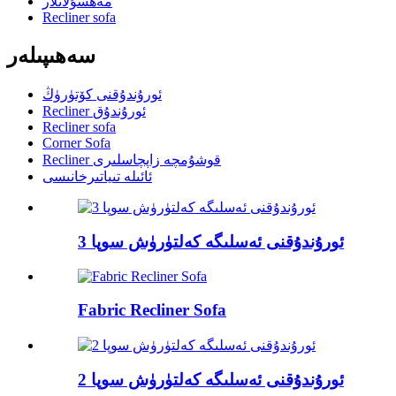
مەھسۇلاتلار
Recliner sofa
سەھىپىلەر
ئورۇندۇقنى كۆتۈرۈڭ
Recliner ئورۇندۇق
Recliner sofa
Corner Sofa
Recliner قوشۇمچە زاپچاسلىرى
ئائىلە تىياتىرخانىسى
3 ئورۇندۇقنى ئەسلىگە كەلتۈرۈش سوپا
Fabric Recliner Sofa
2 ئورۇندۇقنى ئەسلىگە كەلتۈرۈش سوپا