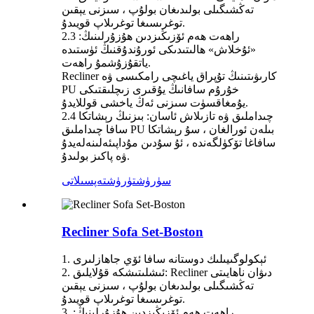
تەڭشىگىلى بولىدىغان بولۇپ ، سىزنى يېقىن
توغرىسىغا توغرىلاپ قويىدۇ.
2.3 راھەت ھەم ئۆزىڭىزدىن ھۇزۇرلىنىڭ:
«ئۇخلاش» ھالىتىدىكى ئورۇندۇقنىڭ ئۈستىدە
ياتقۇزۇشمۇ راھەت.
Recliner كارىۋىتىنىڭ تۇپراق ياغىچى رامكىسى ۋە
PU خۇرۇم سافانىڭ يۇقىرى زىچلىقتىكى
يۇمغاقسۈت سىزنى ئەڭ ياخشى قوللايدۇ.
2.4 چىداملىق ۋە تازىلاش ئاسان: بىزنىڭ رېشاتكا
سافا چىداملىق PU بىلەن ئورالغان ، سۇ رېشاتكا
سافاغا تۆكۈلگەندە ، ئۇ سۇدىن مۇداپىئەلىنەلەيدۇ
ۋە پاكىز بولىدۇ.
سۈرۈشتۈرۈش
تەپسىلاتى
Recliner Sofa Set-Boston
1. ئېكولوگىيىلىك دوستانە سافا ئۆي جاھازلىرى
2. ئىشلىتىشكە قۇلايلىق: Recliner دىۋان ناھايىتى
تەڭشىگىلى بولىدىغان بولۇپ ، سىزنى يېقىن
توغرىسىغا توغرىلاپ قويىدۇ.
3. راھەت ھەم ئۆزىڭىزدىن ھۇزۇرلىنىڭ: