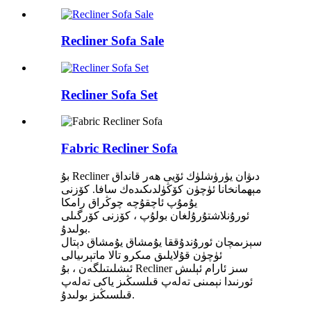
Recliner Sofa Sale
Recliner Sofa Set
Fabric Recliner Sofa
بۇ Recliner دىۋان يۈرۈشلۈك ئۆيى ھەر قانداق
مېھمانخانا ئۈچۈن كۆڭۈلدىكىدەك سافا. كۆزنى
يۇمۇپ ئاچقۇچە چوڭراق رامكا
ئورۇنلاشتۇرۇلغان بولۇپ ، كۆزنى كۆرگىلى
بولىدۇ.
سېزىمچان ئورۇندۇققا يۇمشاق يۇمشاق دېتال
ئۈچۈن قۇلايلىق مىكرو تالا ماتېرىيالى
ئىشلىتىلگەن ، بۇ Recliner سىز ئارام ئېلىش
ئورنىدا نېمىنى تەلەپ قىلسىڭىز ياكى تەلەپ
قىلسىڭىز بولىدۇ.