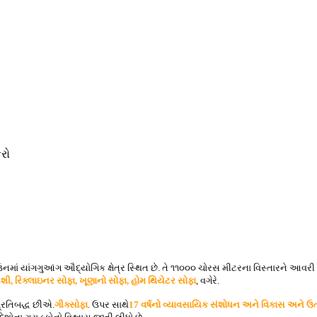
રો
ઉનમાં યાંગગુઆંગ ઔદ્યોગિક ક્ષેત્ર સ્થિત છે. તે ૧૧૦૦૦ ચોરસ મીટરના વિસ્તારને આવરી
રશી, રિક્લાઇનર સોફા, ખૂણાનો સોફા, હોમ થિયેટર સોફા
, વગેરે.
પ્રતિબદ્ધ છીએ.
ગીક્સોફા
. ઉપર સાથે
17 વર્ષનો વ્યાવસાયિક સંશોધન અને વિકાસ અને ઉ