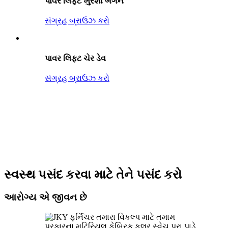
પાવર લિફ્ટ ખુરશી બર્ગન
સંગ્રહ બ્રાઉઝ કરો
પાવર લિફ્ટ ચેર ડેવ
સંગ્રહ બ્રાઉઝ કરો
સ્વસ્થ પસંદ કરવા માટે તેને પસંદ કરો
આરોગ્ય એ જીવન છે