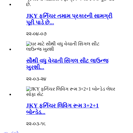
JKY ફર્નિચર તમામ પ્રકારની સામગ્રી
પૂરી પાડે છે...
૨૨-૦૪-૦૭
સૌથી વધુ વેચાતી સિંગલ સીટ લાઉન્જ
ખુરશી...
૨૨-૦૩-૨૪
JKY ફર્નિચર લિવિંગ રૂમ 3+2+1
બોન્ડેડ...
૨૨-૦૩-૧૬