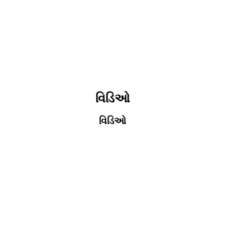
વિડિઓ
વિડિઓ