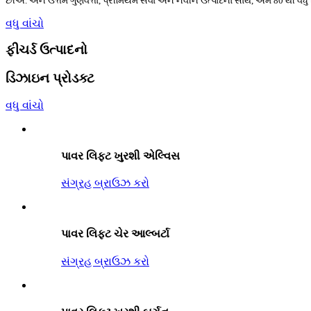
છીએ. અને ઉત્તમ ગુણવત્તા, પ્રીમિયમ સેવા અને નવીન ઉત્પાદનો સાથે, અમે 80 થી વધુ દ
વધુ વાંચો
ફીચર્ડ ઉત્પાદનો
ડિઝાઇન પ્રોડક્ટ
વધુ વાંચો
પાવર લિફ્ટ ખુરશી એલ્વિસ
સંગ્રહ બ્રાઉઝ કરો
પાવર લિફ્ટ ચેર આલ્બર્ટા
સંગ્રહ બ્રાઉઝ કરો