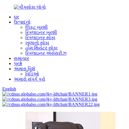
ઘર
ઉત્પાદનો
લિફ્ટ ખુરશી
રિક્લાઇનર ખુરશી
રિક્લાઇનર સોફા
ખૂણાનો સોફા
હોમ થિયેટર સોફા
રિક્લાઇનર એસેસરીઝ
સમાચાર
પ્રશ્નો
અમારા વિશે
વિડિઓ
અમારો સંપર્ક કરો
English