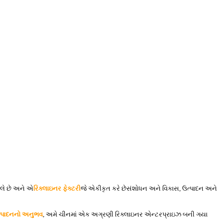
 લે છે અને એ
રિક્લાઇનર ફેક્ટરી
જે એકીકૃત કરે છે
સંશોધન અને વિકાસ, ઉત્પાદન અને
ત્પાદનનો અનુભવ
, અમે ચીનમાં એક અગ્રણી રિક્લાઇનર એન્ટરપ્રાઇઝ બની ગયા