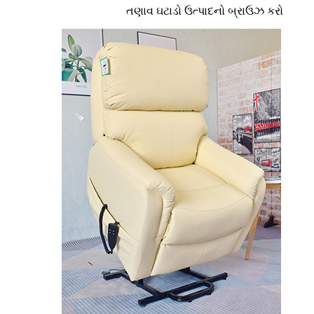
તણાવ ઘટાડો
ઉત્પાદનો બ્રાઉઝ કરો