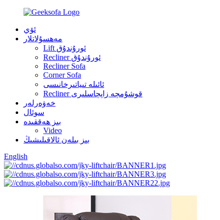
ئۆي
مەھسۇلاتلار
Lift ئورۇندۇق
Recliner ئورۇندۇق
Recliner Sofa
Corner Sofa
ئائىلە تىياتىرخانىسى
Recliner قوشۇمچە زاپچاسلىرى
خەۋەرلەر
سوئال
بىز ھەققىدە
Video
بىز بىلەن ئالاقىلىشىڭ
English