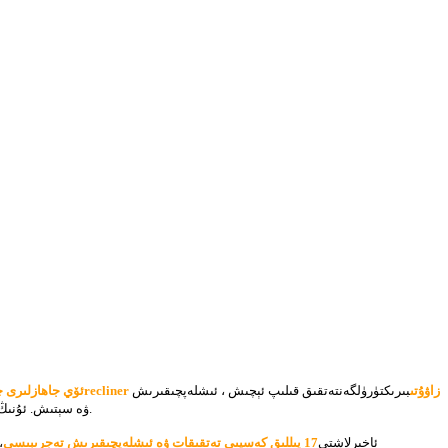
recliner زاۋۇتى
بىرىكتۈرۈلگەن
تەتقىق قىلىپ ئېچىش ، ئىشلەپچىقىرىش
Anji Jikeyuan ئۆي جاھ
قاتارلىقلار.
ۋە سېتىش
. ئۇنى
. ئاخىرلاشتى
17 يىللىق كەسپىي تەتقىقات ۋە ئىشلەپچىقىرىش تەجرىبىسى
،