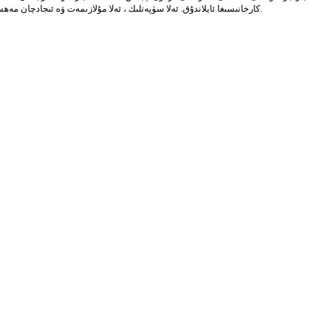
كارخانىسىغا ئايلاندۇق. ئەلا سۈپەتلىك ، ئەلا مۇلازىمەت ۋە ئىجادچان مەھسۇلاتلار بىلەن بىز 80 نەچچە دۆلەتتىن كەلگەن خېرىدارلارنىڭ ئىشەنچىسىگە ئېرىشتۇق.