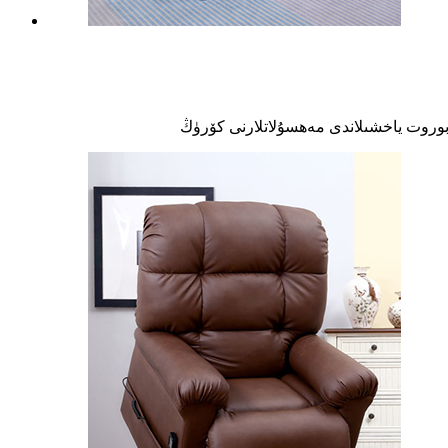
بوروت ياخشىلاندى
مەھسۇلاتلارنى كۆرۈڭ