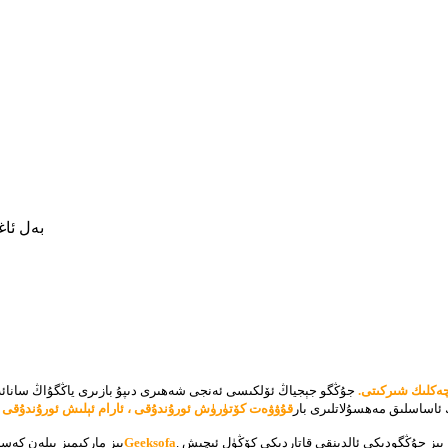
بەل ئا
ازلىرى چەكلىك شىركىتى.
جۇڭگو جېجياڭ ئۆلكىسى ئەنجى شەھىرى دىپۇ بازىرى ياڭگۇاڭ سانائەت رايونىغا جايلاشقان.
ڭ ئاساسلىق مەھسۇلاتلىرى بار
قۇۋۋەت كۆتۈرۈش ئورۇندۇقى ، ئارام ئېلىش ئورۇندۇقى ، ئى
 بىز جۇڭگودىكى ئالدىنقى قاتاردىكى كۆڭۈل ئېچىش
Geeksofa
بىز ماركىمىز بىلەن كەس