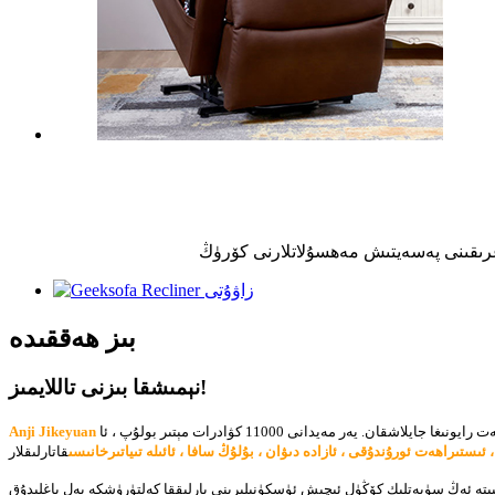
غرىقىنى پەسەيتىش
مەھسۇلاتلارنى كۆرۈڭ
بىز ھەققىدە
نېمىشقا بىزنى تاللايمىز!
 يەر مەيدانى 11000 كۋادرات مېتىر بولۇپ ، ئا
ستىراھەت ئورۇندۇقى ، ئازادە دىۋان ، بۇلۇڭ سافا ، ئائىلە تىياتىرخانىسى
ىپتە ئەڭ سۈپەتلىك كۆڭۈل ئېچىش ئۈسكۈنىلىرىنى بارلىققا كەلتۈرۈشكە بەل باغلىدۇق