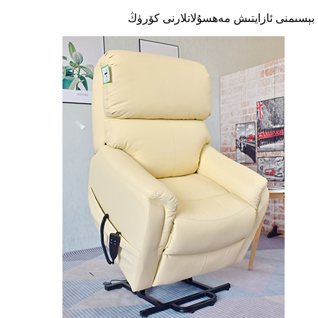
بېسىمنى ئازايتىش
مەھسۇلاتلارنى كۆرۈڭ