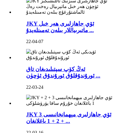
JKY ئۆي جاھازلىرى ھەر خىل
ماتىرىياللار بىلەن تەمىنلەيدۇ ...
22-04-07
ئەڭ كۆپ سېتىلىدىغان تاق
ئورۇندۇقلۇق ئورۇندۇق ئۈچۈن ...
22-03-24
JKY ئۆي جاھازلىرى مېھمانخانىسى 3
+ 2 + 1 باغلانغان ...
22-03-16