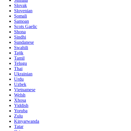
Sinhala
Slovak
Slovenian
Somali
Samoan
Scots Gaelic
Shona
Sindhi
Sundanese
Swahili
Tajik
Tamil
Telugu
Thai
Ukrainian
Urdu
Uzbek
Vietnamese
Welsh
Xhosa
Yiddish
Yoruba
Zulu
Kinyarwanda
Tatar