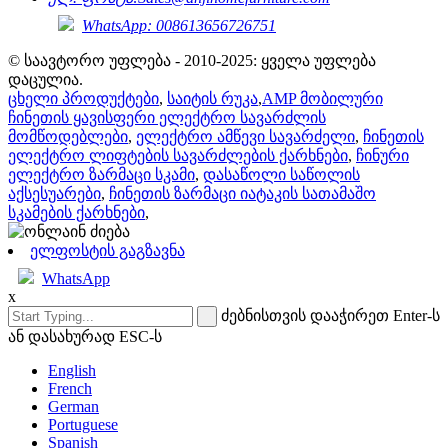
WhatsApp: 008613656726751
© საავტორო უფლება - 2010-2025: ყველა უფლება
დაცულია.
ცხელი პროდუქტები
,
საიტის რუკა
,
AMP მობილური
ჩინეთის ყავისფერი ელექტრო სავარძლის
მომწოდებლები
,
ელექტრო ამწევი სავარძელი
,
ჩინეთის
ელექტრო ლიფტების სავარძლების ქარხნები
,
ჩინური
ელექტრო ზარმაცი სკამი
,
დასაწოლი საწოლის
აქსესუარები
,
ჩინეთის ზარმაცი იატაკის სათამაშო
სკამების ქარხნები
,
ელფოსტის გაგზავნა
WhatsApp
x
ძებნისთვის დააჭირეთ Enter-ს
ან დასახურად ESC-ს
English
French
German
Portuguese
Spanish