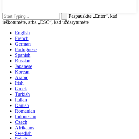
Paspauskite „Enter“, kad
ieškotumėte, arba „ESC“, kad uždarytumėte
English
French
German
Portuguese
Spanish
Russian
Japanese
Korean
Arabic
Irish
Greek
Turkish
Italian
Danish
Romanian
Indonesian
Czech
Afrikaans
Swedish
Polish