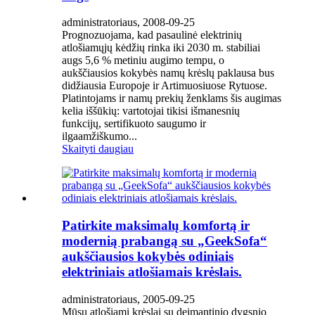
administratoriaus, 2008-09-25
Prognozuojama, kad pasaulinė elektrinių
atlošiamųjų kėdžių rinka iki 2030 m. stabiliai
augs 5,6 % metiniu augimo tempu, o
aukščiausios kokybės namų krėslų paklausa bus
didžiausia Europoje ir Artimuosiuose Rytuose.
Platintojams ir namų prekių ženklams šis augimas
kelia iššūkių: vartotojai tikisi išmanesnių
funkcijų, sertifikuoto saugumo ir
ilgaamžiškumo...
Skaityti daugiau
Patirkite maksimalų komfortą ir
modernią prabangą su „GeekSofa“
aukščiausios kokybės odiniais
elektriniais atlošiamais krėslais.
administratoriaus, 2005-09-25
Mūsų atlošiami krėslai su deimantinio dygsnio