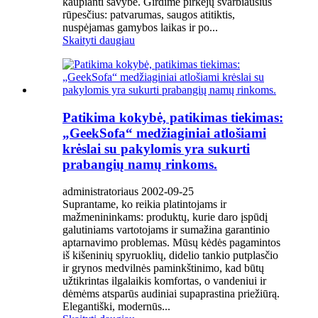
kaupianti savybė. Girdime pirkėjų svarbiausius
rūpesčius: patvarumas, saugos atitiktis,
nuspėjamas gamybos laikas ir po...
Skaityti daugiau
Patikima kokybė, patikimas tiekimas:
„GeekSofa“ medžiaginiai atlošiami
krėslai su pakylomis yra sukurti
prabangių namų rinkoms.
administratoriaus 2002-09-25
Suprantame, ko reikia platintojams ir
mažmenininkams: produktų, kurie daro įspūdį
galutiniams vartotojams ir sumažina garantinio
aptarnavimo problemas. Mūsų kėdės pagamintos
iš kišeninių spyruoklių, didelio tankio putplasčio
ir grynos medvilnės paminkštinimo, kad būtų
užtikrintas ilgalaikis komfortas, o vandeniui ir
dėmėms atsparūs audiniai supaprastina priežiūrą.
Elegantiški, modernūs...