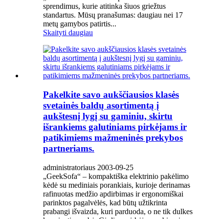
sprendimus, kurie atitinka šiuos griežtus
standartus. Mūsų pranašumas: daugiau nei 17
metų gamybos patirtis...
Skaityti daugiau
Pakelkite savo aukščiausios klasės
svetainės baldų asortimentą į
aukštesnį lygį su gaminiu, skirtu
išrankiems galutiniams pirkėjams ir
patikimiems mažmeninės prekybos
partneriams.
administratoriaus 2003-09-25
„GeekSofa“ – kompaktiška elektrinio pakėlimo
kėdė su mediniais porankiais, kurioje derinamas
rafinuotas medžio apdirbimas ir ergonomiškai
parinktos pagalvėlės, kad būtų užtikrinta
prabangi išvaizda, kuri parduoda, o ne tik dulkes