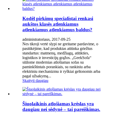
Kodėl pirkimų specialistai renkasi
aukštos klasės atlenkiamus
atlenkiamus atlenkiamus baldus?
administratoriaus, 2017-09-25
Nes tikroji vertė slypi ne greitame pardavime, o
pasitikėjime, kad produktas atitinka griežtus
standartus: matmenų, medžiagų, atitikties,
logistikos ir investicijų grąžos. „GeekSofa“
siūlome modernias atlošiamas sofas su
paminkštintais porankiais, su rankiniu arba
elektriniu mechanizmu ir ryškiai geltonomis arba
pagal užsakymą...
Skaityti daugiau
Šiuolaikinis atlošiamas krėslas yra
daugiau nei sėdynė – tai pareiškimas.