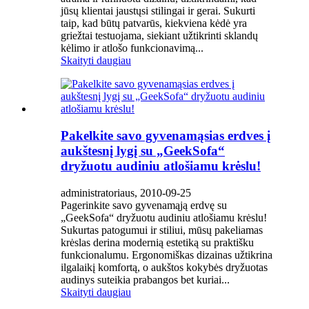
jūsų klientai jaustųsi stilingai ir gerai. Sukurti
taip, kad būtų patvarūs, kiekviena kėdė yra
griežtai testuojama, siekiant užtikrinti sklandų
kėlimo ir atlošo funkcionavimą...
Skaityti daugiau
Pakelkite savo gyvenamąsias erdves į
aukštesnį lygį su „GeekSofa“
dryžuotu audiniu atlošiamu krėslu!
administratoriaus, 2010-09-25
Pagerinkite savo gyvenamąją erdvę su
„GeekSofa“ dryžuotu audiniu atlošiamu krėslu!
Sukurtas patogumui ir stiliui, mūsų pakeliamas
krėslas derina modernią estetiką su praktišku
funkcionalumu. Ergonomiškas dizainas užtikrina
ilgalaikį komfortą, o aukštos kokybės dryžuotas
audinys suteikia prabangos bet kuriai...
Skaityti daugiau