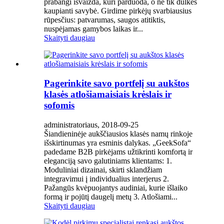
prabangi išvaizda, kuri parduoda, o ne tik dulkes
kaupianti savybė. Girdime pirkėjų svarbiausius
rūpesčius: patvarumas, saugos atitiktis,
nuspėjamas gamybos laikas ir...
Skaityti daugiau
Pagerinkite savo portfelį su aukštos
klasės atlošiamaisiais krėslais ir
sofomis
administratoriaus, 2018-09-25
Šiandieninėje aukščiausios klasės namų rinkoje
išskirtinumas yra esminis dalykas. „GeekSofa“
padedame B2B pirkėjams užtikrinti komfortą ir
eleganciją savo galutiniams klientams: 1.
Moduliniai dizainai, skirti sklandžiam
integravimui į individualius interjerus 2.
Pažangūs kvėpuojantys audiniai, kurie išlaiko
formą ir pojūtį daugelį metų 3. Atlošiami...
Skaityti daugiau