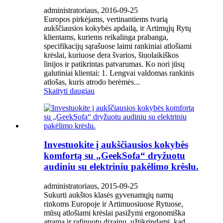
administratoriaus, 2016-09-25
Europos pirkėjams, vertinantiems tvarią
aukščiausios kokybės apdailą, ir Artimųjų Rytų
klientams, kuriems reikalinga prabanga,
specifikacijų sąrašuose laimi rankiniai atlošiami
krėslai, kuriuose dera švarios, šiuolaikiškos
linijos ir patikrintas patvarumas. Ko nori jūsų
galutiniai klientai: 1. Lengvai valdomas rankinis
atlošas, kuris atrodo berėmės...
Skaityti daugiau
Investuokite į aukščiausios kokybės
komfortą su „GeekSofa“ dryžuotu
audiniu su elektriniu pakėlimo krėslu.
administratoriaus, 2015-09-25
Sukurti aukštos klasės gyvenamųjų namų
rinkoms Europoje ir Artimuosiuose Rytuose,
mūsų atlošiami krėslai pasižymi ergonomiška
atrama ir rafinuotu dizainu, užtikrindami, kad