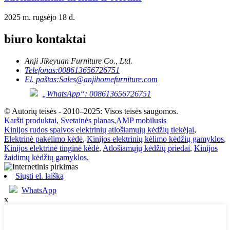
2025 m. rugsėjo 18 d.
biuro kontaktai
Anji Jikeyuan Furniture Co., Ltd.
Telefonas:
008613656726751
El. paštas:
Sales@anjihomefurniture.com
„WhatsApp“: 008613656726751
© Autorių teisės - 2010–2025: Visos teisės saugomos.
Karšti produktai
,
Svetainės planas
,
AMP mobilusis
Kinijos rudos spalvos elektrinių atlošiamųjų kėdžių tiekėjai
,
Elektrinė pakėlimo kėdė
,
Kinijos elektrinių kėlimo kėdžių gamyklos
,
Kinijos elektrinė tinginė kėdė
,
Atlošiamųjų kėdžių priedai
,
Kinijos
žaidimų kėdžių gamyklos
,
Siųsti el. laišką
WhatsApp
x