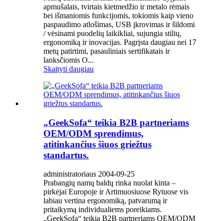
apmušalais, tvirtais kietmedžio ir metalo rėmais
bei išmaniomis funkcijomis, tokiomis kaip vieno
paspaudimo atlošimas, USB įkrovimas ir šildomi
/ vėsinami puodelių laikikliai, sujungia stilių,
ergonomiką ir inovacijas. Pagrįsta daugiau nei 17
metų patirtimi, pasauliniais sertifikatais ir
lanksčiomis O...
Skaityti daugiau
„GeekSofa“ teikia B2B partneriams
OEM/ODM sprendimus,
atitinkančius šiuos griežtus
standartus.
administratoriaus 2004-09-25
Prabangių namų baldų rinka nuolat kinta –
pirkėjai Europoje ir Artimuosiuose Rytuose vis
labiau vertina ergonomiką, patvarumą ir
pritaikymą individualiems poreikiams.
„GeekSofa“ teikia B2B partneriams OEM/ODM