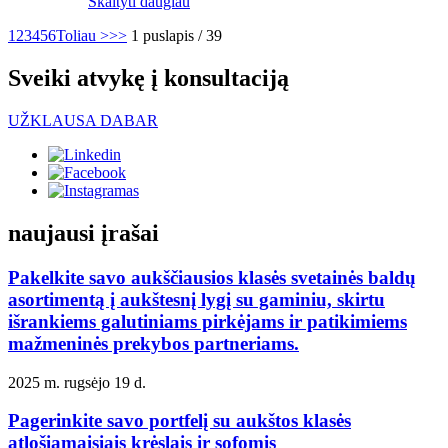
Skaityti daugiau
1
2
3
4
5
6
Toliau >
>>
1 puslapis / 39
Sveiki atvykę į konsultaciją
UŽKLAUSA DABAR
naujausi įrašai
Pakelkite savo aukščiausios klasės svetainės baldų
asortimentą į aukštesnį lygį su gaminiu, skirtu
išrankiems galutiniams pirkėjams ir patikimiems
mažmeninės prekybos partneriams.
2025 m. rugsėjo 19 d.
Pagerinkite savo portfelį su aukštos klasės
atlošiamaisiais krėslais ir sofomis