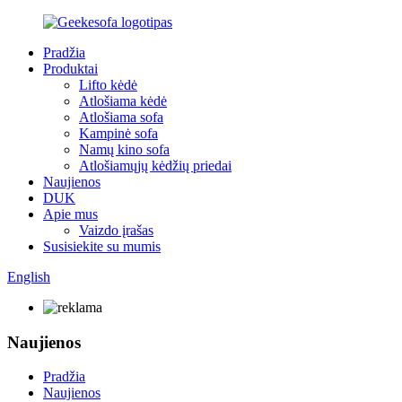
Pradžia
Produktai
Lifto kėdė
Atlošiama kėdė
Atlošiama sofa
Kampinė sofa
Namų kino sofa
Atlošiamųjų kėdžių priedai
Naujienos
DUK
Apie mus
Vaizdo įrašas
Susisiekite su mumis
English
Naujienos
Pradžia
Naujienos