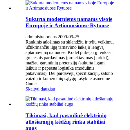
Sukurta moderniems namams visoje
Europoje ir Artimuosiuose Rytuose
administratoriaus 2009-09-25
Rankinis atlošimas su sklandžiu ir tyliu veikimu,
užtikrinančiu ilgą tarnavimo laiką ir lengvą
aptarnavimą namuose. Kodėl pirkėjai jį renkasi:
greitesnis pardavimas (projektavimas į priekį),
mažiau garantinių pretenzijų (sukurta ilgam
laikui) ir paprasta logistika (modulinis
pakavimas). Dėl pardavėjų specifikacijų, salono
vaizdų ir komercinių sąlygų rašykite asmenine
žinute.
Skaityti daugiau
Tikimasi, kad pasaulinė elektrinių
atlošiamųjų kėdžių rinka stabiliai
augs