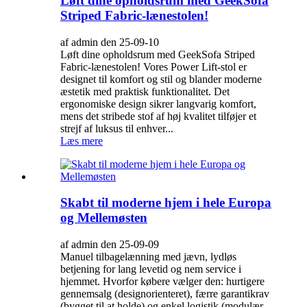
Løft dine opholdsrum med GeekSofa
Striped Fabric-lænestolen!
af admin den 25-09-10
Løft dine opholdsrum med GeekSofa Striped
Fabric-lænestolen! Vores Power Lift-stol er
designet til komfort og stil og blander moderne
æstetik med praktisk funktionalitet. Det
ergonomiske design sikrer langvarig komfort,
mens det stribede stof af høj kvalitet tilføjer et
strejf af luksus til enhver...
Læs mere
Skabt til moderne hjem i hele Europa
og Mellemøsten
af admin den 25-09-09
Manuel tilbagelænning med jævn, lydløs
betjening for lang levetid og nem service i
hjemmet. Hvorfor købere vælger den: hurtigere
gennemsalg (designorienteret), færre garantikrav
(bygget til at holde) og enkel logistik (modulær