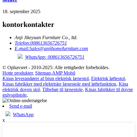
18. september 2025
kontorkontakter
Anji Jikeyuan Furniture Co., ltd.
Telefon:
008613656726751
E-mail:
Sales@anjihomefurniture.com
WhatsApp: 008613656726751
© Ophavsret - 2010-2025: Alle rettigheder forbeholdes.
Hotte produkter
,
Sitemap
,
AMP Mobil
Kinas leverandører af brun elektrisk lænestol
,
Elektrisk løftestol
,
Kinas fabrikker med elektriske lænestole med løftefunktion
,
Kina
elektrisk doven stol
,
Tilbehør til lænestole
,
Kinas fabrikker til dovne
gulvspilstole
,
Send e-mail
WhatsApp
x