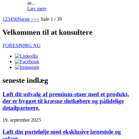
ae...
Læs mere
1
2
3
4
5
6
Næste >
>>
Side 1 / 39
Velkommen til at konsultere
FORESPØRG NU
seneste indlæg
Løft dit udvalg af premium-stuer med et produkt,
der er bygget til kræsne slutkøbere og pålidelige
detailpartnere.
19. september 2025
Løft din portefølje med eksklusive lænestole og
sofaer