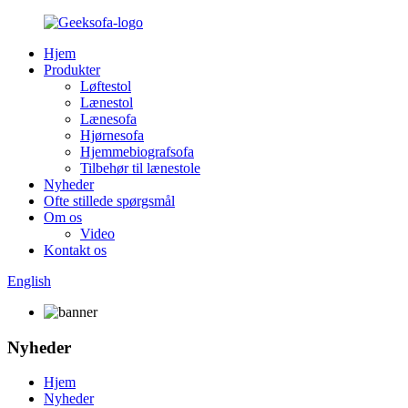
Hjem
Produkter
Løftestol
Lænestol
Lænesofa
Hjørnesofa
Hjemmebiografsofa
Tilbehør til lænestole
Nyheder
Ofte stillede spørgsmål
Om os
Video
Kontakt os
English
Nyheder
Hjem
Nyheder