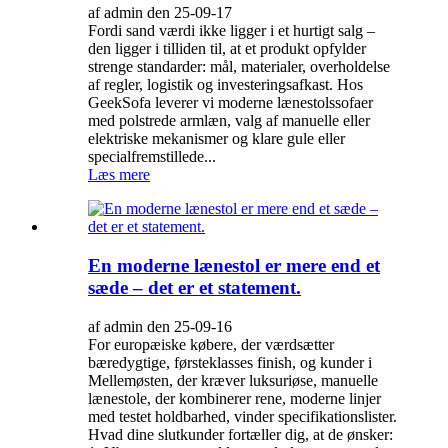
af admin den 25-09-17
Fordi sand værdi ikke ligger i et hurtigt salg –
den ligger i tilliden til, at et produkt opfylder
strenge standarder: mål, materialer, overholdelse
af regler, logistik og investeringsafkast. Hos
GeekSofa leverer vi moderne lænestolssofaer
med polstrede armlæn, valg af manuelle eller
elektriske mekanismer og klare gule eller
specialfremstillede...
Læs mere
En moderne lænestol er mere end et
sæde – det er et statement.
af admin den 25-09-16
For europæiske købere, der værdsætter
bæredygtige, førsteklasses finish, og kunder i
Mellemøsten, der kræver luksuriøse, manuelle
lænestole, der kombinerer rene, moderne linjer
med testet holdbarhed, vinder specifikationslister.
Hvad dine slutkunder fortæller dig, at de ønsker: