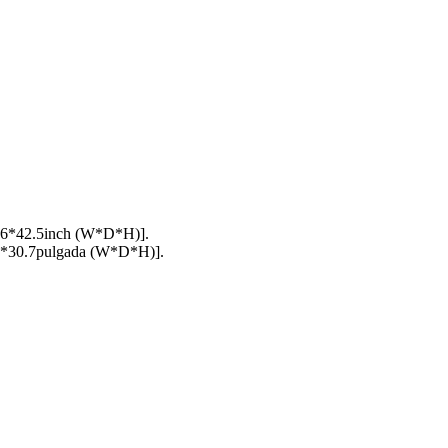
36*42.5inch (W*D*H)].
0*30.7pulgada (W*D*H)].