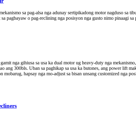
ir
ismo sa pag-alsa nga adunay sertipikadong motor nagduso sa tibuok
st sa pagbayaw o pag-reclining nga posisyon nga gusto nimo pinaagi sa
gamit nga gihiusa sa usa ka dual motor ug heavy-duty nga mekanismo, D
o ang 300bls. Uban sa paghikap sa usa ka butones, ang power lift mak
ron mobarug, hapsay nga mo-adjust sa bisan unsang customized nga pos
cliners