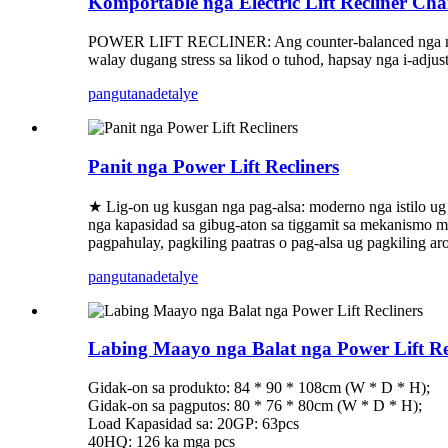
Komportable nga Electric Lift Recliner Cha
POWER LIFT RECLINER: Ang counter-balanced nga mekan
walay dugang stress sa likod o tuhod, hapsay nga i-adju
pangutana
detalye
Panit nga Power Lift Recliners
★ Lig-on ug kusgan nga pag-alsa: moderno nga istilo ug 
nga kapasidad sa gibug-aton sa tiggamit sa mekanismo ma
pagpahulay, pagkiling paatras o pag-alsa ug pagkiling a
pangutana
detalye
Labing Maayo nga Balat nga Power Lift Re
Gidak-on sa produkto: 84 * 90 * 108cm (W * D * H);
Gidak-on sa pagputos: 80 * 76 * 80cm (W * D * H);
Load Kapasidad sa: 20GP: 63pcs
40HQ: 126 ka mga pcs