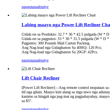
pangutana
detalye
Labing maayo nga Power Lift Recliner Cha
Gidak-on sa Produkto: 32.7 * 36 * 42.5 pulgada (W * D
Gidak-on sa pagputos: 33 * 30 * 31.5 pulgada (W * D *
Pagputos: 300 Pounds Mail Carton Packing.
Ang Nag-load nga Gidaghanon Sa 40HQ: 126 Pcs;
Ang Nag-load nga Gidaghanon Sa 20GP: 42Pcs.
pangutana
detalye
Lift Chair Recliner
[Power Lift Recliner]
—Ang remote control mopataas sa re
tiil nga gilain. Maayo kini alang sa mga tawo nga adun
kanimo sa hingpit nga pag-inat ug pagpahayahay, maayo a
sa 85°.
pangutana
detalye