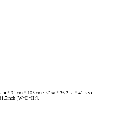
m * 92 cm * 105 cm / 37 sa * 36.2 sa * 41.3 sa.
31.5inch (W*D*H)].