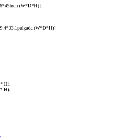
36*45inch (W*D*H)].
39.4*33.1pulgada (W*D*H)].
 * H).
* H).