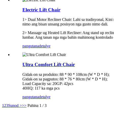
Electric Lift Chair
1> Dual Motor Recliner Chair: Lahi sa tradisyonal, Kini 
nimo ang bisan unsang posisyon nga gusto nimo dali.
2> Massage ug Heated Lift Recliner: Ang stand up recline
lumbar. Ang tanan nga mga bahin mahimong kontrolado sa 
pangutana
detalye
Ultra Comfort Lift Chair
Gidak-on sa produkto: 88 * 90 * 108cm (W * D * H);
Gidak-on sa pagputos: 88 * 76 * 80cm (W * D * H);
Load Capacity sa: 20GP: 42pcs
40HQ: 117 ka mga pcs
pangutana
detalye
1
2
3
Sunod >
>>
Pahina 1 / 3