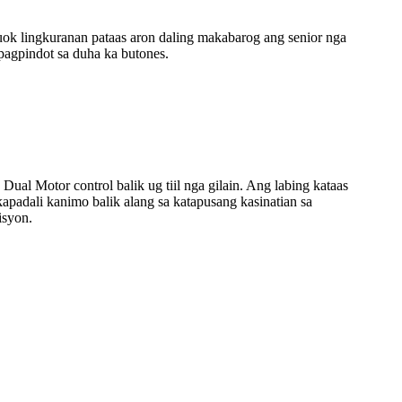
 lingkuranan pataas aron daling makabarog ang senior nga
 pagpindot sa duha ka butones.
ual Motor control balik ug tiil nga gilain. Ang labing kataas
apadali kanimo balik alang sa katapusang kasinatian sa
isyon.