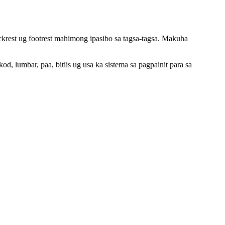
ackrest ug footrest mahimong ipasibo sa tagsa-tagsa. Makuha
d, lumbar, paa, bitiis ug usa ka sistema sa pagpainit para sa