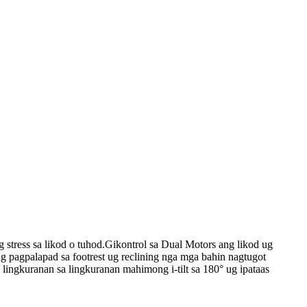
stress sa likod o tuhod.
Gikontrol sa Dual Motors ang likod ug
 pagpalapad sa footrest ug reclining nga mga bahin nagtugot
lingkuranan sa lingkuranan mahimong i-tilt sa 180° ug ipataas