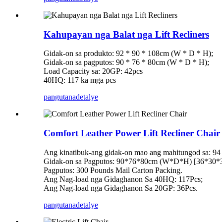
Kahupayan nga Balat nga Lift Recliners
Gidak-on sa produkto: 92 * 90 * 108cm (W * D * H);
Gidak-on sa pagputos: 90 * 76 * 80cm (W * D * H);
Load Capacity sa: 20GP: 42pcs
40HQ: 117 ka mga pcs
pangutana
detalye
Comfort Leather Power Lift Recliner Chair
Ang kinatibuk-ang gidak-on mao ang mahitungod sa: 94 c
Gidak-on sa Pagputos: 90*76*80cm (W*D*H) [36*30*
Pagputos: 300 Pounds Mail Carton Packing.
Ang Nag-load nga Gidaghanon Sa 40HQ: 117Pcs;
Ang Nag-load nga Gidaghanon Sa 20GP: 36Pcs.
pangutana
detalye