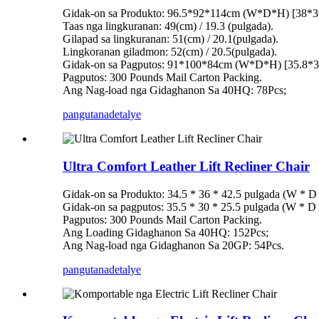
Gidak-on sa Produkto: 96.5*92*114cm (W*D*H) [38*
Taas nga lingkuranan: 49(cm) / 19.3 (pulgada).
Gilapad sa lingkuranan: 51(cm) / 20.1(pulgada).
Lingkoranan giladmon: 52(cm) / 20.5(pulgada).
Gidak-on sa Pagputos: 91*100*84cm (W*D*H) [35.8*
Pagputos: 300 Pounds Mail Carton Packing.
Ang Nag-load nga Gidaghanon Sa 40HQ: 78Pcs;
pangutana
detalye
Ultra Comfort Leather Lift Recliner Chair
Gidak-on sa Produkto: 34.5 * 36 * 42.5 pulgada (W * D
Gidak-on sa pagputos: 35.5 * 30 * 25.5 pulgada (W * D 
Pagputos: 300 Pounds Mail Carton Packing.
Ang Loading Gidaghanon Sa 40HQ: 152Pcs;
Ang Nag-load nga Gidaghanon Sa 20GP: 54Pcs.
pangutana
detalye