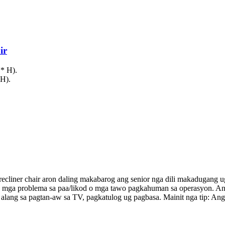
ir
 * H).
 H).
cliner chair aron daling makabarog ang senior nga dili makadugang ug 
ay mga problema sa paa/likod o mga tawo pagkahuman sa operasyon. Ang
lang sa pagtan-aw sa TV, pagkatulog ug pagbasa. Mainit nga tip: Ang 