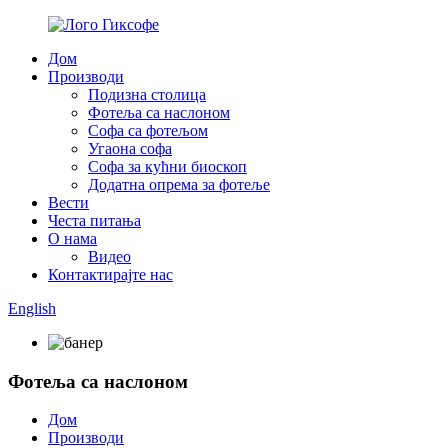
Дом
Производи
Подизна столица
Фотеља са наслоном
Софа са фотељом
Угаона софа
Софа за кућни биоскоп
Додатна опрема за фотеље
Вести
Честа питања
О нама
Видео
Контактирајте нас
English
Фотеља са наслоном
Дом
Производи