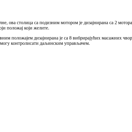
не, ова столица са подизним мотором је дизајнирана са 2 мотора 
ји положај који желите.
ним положајем дизајнирана је са 8 вибрирајућих масажних чворо
е могу контролисати даљинским управљачем.