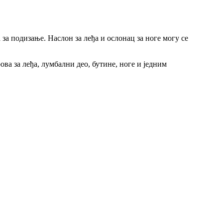
за подизање. Наслон за леђа и ослонац за ноге могу се
ва за леђа, лумбални део, бутине, ноге и једним