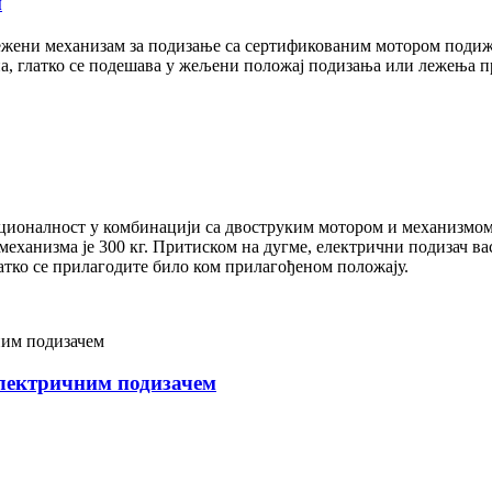
м
ханизам за подизање са сертификованим мотором подиже цел
на, глатко се подешава у жељени положај подизања или лежења п
ционалност у комбинацији са двоструким мотором и механизмом 
еханизма је 300 кг. Притиском на дугме, електрични подизач ва
латко се прилагодите било ком прилагођеном положају.
електричним подизачем