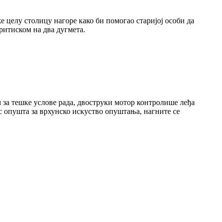
у столицу нагоре како би помогао старијој особи да
ритиском на два дугмета.
за тешке услове рада, двоструки мотор контролише леђа
с опушта за врхунско искуство опуштања, нагните се