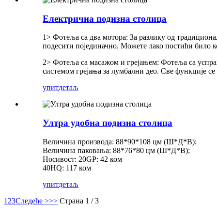
Електрична подизна столица
1> Фотеља са два мотора: За разлику од традиционал
подесити појединачно. Можете лако постићи било ко
2> Фотеља са масажом и грејањем: Фотеља са усправ
системом грејања за лумбални део. Све функције с
упит
детаљ
Ултра удобна подизна столица
Величина производа: 88*90*108 цм (Ш*Д*В);
Величина паковања: 88*76*80 цм (Ш*Д*В);
Носивост: 20GP: 42 ком
40HQ: 117 ком
упит
детаљ
1
2
3
Следеће >
>>
Страна 1 / 3