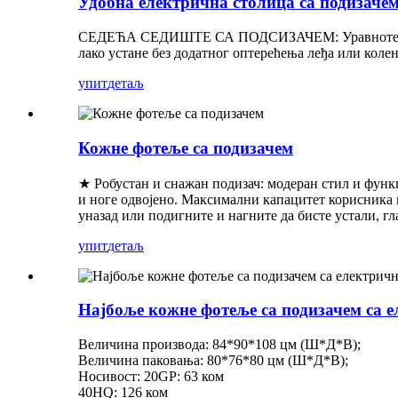
Удобна електрична столица са подизаче
СЕДЕЋА СЕДИШТЕ СА ПОДСИЗАЧЕМ: Уравнотежени ме
лако устане без додатног оптерећења леђа или коле
упит
детаљ
Кожне фотеље са подизачем
★ Робустан и снажан подизач: модеран стил и функ
и ноге одвојено. Максимални капацитет корисника м
уназад или подигните и нагните да бисте устали, г
упит
детаљ
Најбоље кожне фотеље са подизачем са 
Величина производа: 84*90*108 цм (Ш*Д*В);
Величина паковања: 80*76*80 цм (Ш*Д*В);
Носивост: 20GP: 63 ком
40HQ: 126 ком