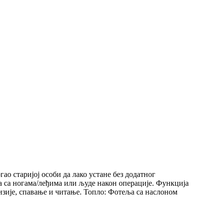
 старијој особи да лако устане без додатног
ма са ногама/леђима или људе након операције. Функција
изије, спавање и читање. Топло: Фотеља са наслоном