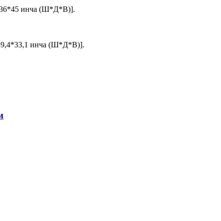
36*45 инча (Ш*Д*В)].
9,4*33,1 инча (Ш*Д*В)].
м