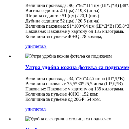
Величина производа: 96,5*92*114 цм (Ш*Д*В) [38*
Висина седишта: 49 (цм) / 19,3 (инча).
Ширина седишта: 51 (цм) / 20,1 (инч).
Дубина седишта: 52 (цм) / 20,5 (инча).
Величина паковања: 91*100*84 цм (Ш*Д*В) [35,8*3
Паковање: Паковање у картону од 135 килограма.
Количина за пуњење 40HQ: 78 комада;
упит
детаљ
Ултра удобна кожна фотеља са подизаче
Величина производа: 34,5*36*42,5 инча (Ш*Д*В).
Величина паковања: 35,5*30*25,5 инча (Ш*Д*В).
Паковање: Паковање у картону од 135 килограма.
Количина за пуњење 40HQ: 152 ком;
Количина за пуњење од 20GP: 54 ком.
упит
детаљ