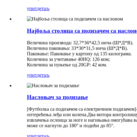
упит
детаљ
Најбоља столица са подизачем са насло
Величина производа: 32,7*36*42,5 инча (Ш*Д*В).
Величина паковања: 33*30*31,5 инча (Ш*Д*В).
Паковање: Паковање у картону од 135 килограма.
Количина за учитавање 40HQ: 126 ком;
Количина за пуњење од 20GP: 42 ком.
упит
детаљ
Наслоњач за подизање
[Футболка са подизачем са електричним подизачем]
оптерећења леђа или колена.
Два мотора контролишу 
извлачења ослонца за ноге и нагињања омогућава ва
може се нагнути до 180° и подићи до 85°.
упит
детаљ