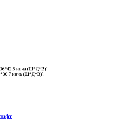
36*42,5 инча (Ш*Д*В)].
*30,7 инча (Ш*Д*В)].
злифт