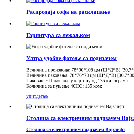
Распродаја софа на расклапање
Гарнитура са лежаљком
Ултра удобне фотеље са подизачем
Величина производа: 78*90*108 цм (Ш*Д*В) [30,7*
Величина паковања: 78*76*78 цм (Ш*Д*В) [30,7*30
Паковање: Паковање у картону од 135 килограма.
Количина за пуњење 40HQ: 135 ком;
упит
детаљ
Столица са електричним подизачем Вај
Столица са електричним подизачем Вајзлифт