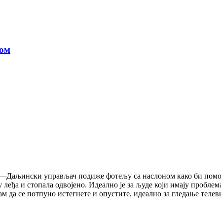
ном
—Даљински управљач подиже фотељу са наслоном како би помогао
леђа и стопала одвојено. Идеално је за људе који имају пробле
м да се потпуно истегнете и опустите, идеално за гледање телев