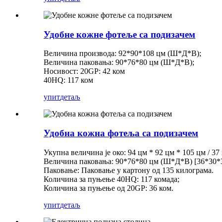
Удобне кожне фотеље са подизачем
Величина производа: 92*90*108 цм (Ш*Д*В);
Величина паковања: 90*76*80 цм (Ш*Д*В);
Носивост: 20GP: 42 ком
40HQ: 117 ком
упит
детаљ
Удобна кожна фотеља са подизачем
Укупна величина је око: 94 цм * 92 цм * 105 цм / 37 
Величина паковања: 90*76*80 цм (Ш*Д*В) [36*30*
Паковање: Паковање у картону од 135 килограма.
Количина за пуњење 40HQ: 117 комада;
Количина за пуњење од 20GP: 36 ком.
упит
детаљ