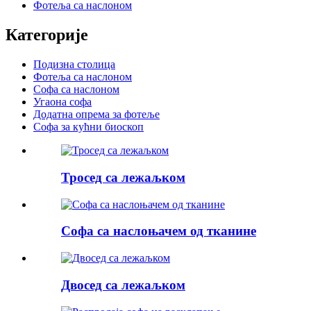
Фотеља са наслоном
Категорије
Подизна столица
Фотеља са наслоном
Софа са наслоном
Угаона софа
Додатна опрема за фотеље
Софа за кућни биоскоп
Тросед са лежаљком
Софа са наслоњачем од тканине
Двосед са лежаљком