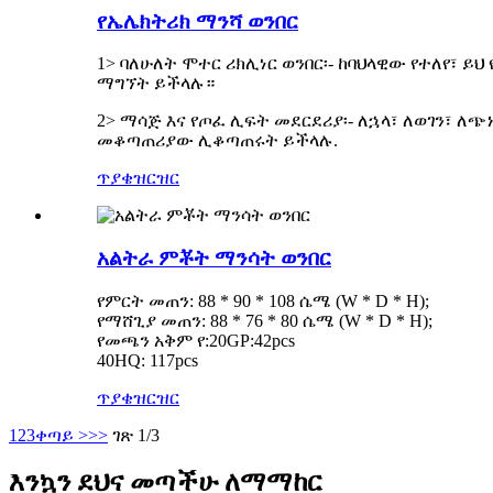
የኤሌክትሪክ ማንሻ ወንበር
1> ባለሁለት ሞተር ሪክሊነር ወንበር፡- ከባህላዊው የተለየ፣ 
ማግኘት ይችላሉ።
2> ማሳጅ እና የጦፈ ሊፍት መደርደሪያ፡- ለኋላ፣ ለወገን፣ ለ
መቆጣጠሪያው ሊቆጣጠሩት ይችላሉ.
ጥያቄ
ዝርዝር
አልትራ ምቾት ማንሳት ወንበር
የምርት መጠን: 88 * 90 * 108 ሴሜ (W * D * H);
የማሸጊያ መጠን: 88 * 76 * 80 ሴሜ (W * D * H);
የመጫን አቅም የ:20GP:42pcs
40HQ: 117pcs
ጥያቄ
ዝርዝር
1
2
3
ቀጣይ >
>>
ገጽ 1/3
እንኳን ደህና መጣችሁ ለማማከር