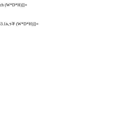
ch (W*D*H)]]።
33.1ኢንች (W*D*H)]]።