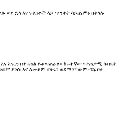
ላሉ ወደ ኋላ እና ጉልበቶች ላይ ጭንቀት ሳይጨምሩ በቀላሉ
ኋላ እና እግርን በተናጠል ይቆጣጠራል። ከፍተኛው የተጠቃሚ ክብደት
ሉ ወይም ያንሱ እና ለመቆም ያዙሩ፣ ወደማንኛውም ብጁ ቦታ