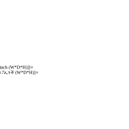
nch (W*D*H)]]።
0.7ኢንች (W*D*H)]።