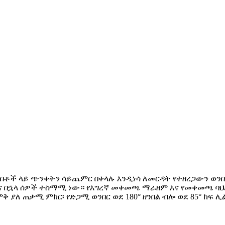
ልበቶች ላይ ጭንቀትን ሳይጨምር በቀላሉ እንዲነሳ ለመርዳት የተዘረጋውን ወንበር
ጥገና በኋላ ሰዎች ተስማሚ ነው። የእግረኛ መቀመጫ ማራዘም እና የመቀመጫ 
ያለ ጠቃሚ ምክር፡ የድጋሚ ወንበር ወደ 180° ዘንበል ብሎ ወደ 85° ከፍ ሊ