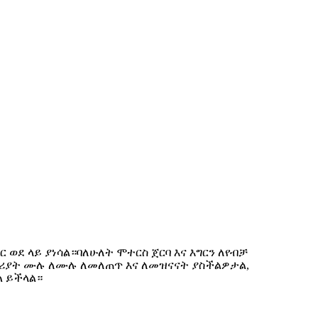
 ወደ ላይ ያነሳል።
ባለሁለት ሞተርስ ጀርባ እና እግርን ለየብቻ
ባህሪያት ሙሉ ለሙሉ ለመለጠጥ እና ለመዝናናት ያስችልዎታል,
ል ይችላል።