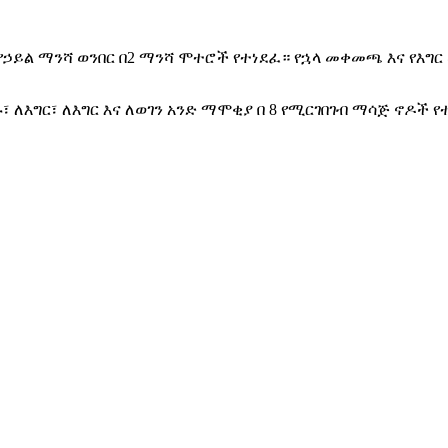
ይህ የኃይል ማንሻ ወንበር በ2 ማንሻ ሞተሮች የተነደፈ። የኋላ መቀመጫ እና የእ
ጭኑ፣ ለእግር፣ ለእግር እና ለወገን አንድ ማሞቂያ በ 8 የሚርገበገብ ማሳጅ ኖዶ