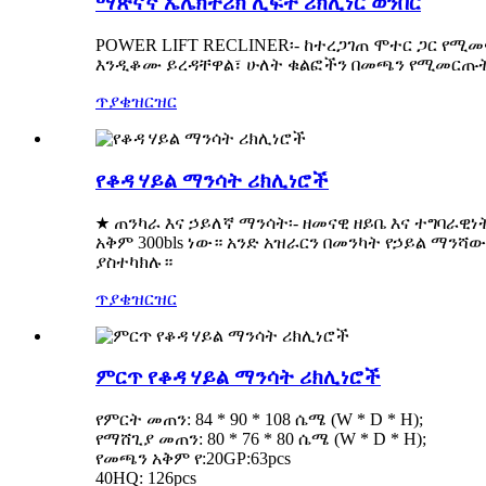
ማጽናኛ ኤሌክትሪክ ሊፍት ሪክሊነር ወንበር
POWER LIFT RECLINER፡- ከተረጋገጠ ሞተር ጋር የሚ
እንዲቆሙ ይረዳቸዋል፣ ሁለት ቁልፎችን በመጫን የሚመርጡት
ጥያቄ
ዝርዝር
የቆዳ ሃይል ማንሳት ሪክሊነሮች
★ ጠንካራ እና ኃይለኛ ማንሳት፡- ዘመናዊ ዘይቤ እና ተግባራዊ
አቅም 300bls ነው። አንድ አዝራርን በመንካት የኃይል ማ
ያስተካክሉ።
ጥያቄ
ዝርዝር
ምርጥ የቆዳ ሃይል ማንሳት ሪክሊነሮች
የምርት መጠን: 84 * 90 * 108 ሴሜ (W * D * H);
የማሸጊያ መጠን: 80 * 76 * 80 ሴሜ (W * D * H);
የመጫን አቅም የ:20GP:63pcs
40HQ: 126pcs