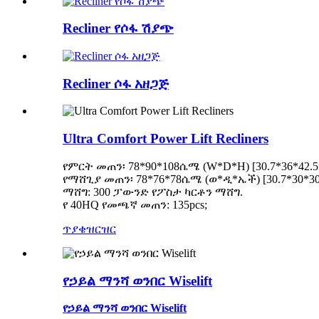
Recliner የሶፋ ሽያጭ
Recliner ሶፋ አዘጋጅ
Ultra Comfort Power Lift Recliners
የምርት መጠን፡ 78*90*108ሴሜ (W*D*H) [30.7*36*42.5i
የማሸጊያ መጠን፡ 78*76*78ሴሜ (ወ*ዲ*ኤች) [30.7*30*3
ማሸግ: 300 ፓውንድ የፖስታ ካርቶን ማሸግ.
የ 40HQ የመጫኛ መጠን: 135pcs;
ጥያቄ
ዝርዝር
የኃይል ማንሻ ወንበር Wiselift
የኃይል ማንሻ ወንበር Wiselift