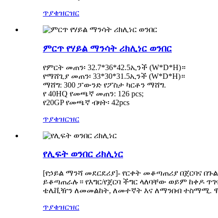
ጥያቄ
ዝርዝር
ምርጥ የሃይል ማንሳት ሪክሊነር ወንበር
የምርት መጠን፡ 32.7*36*42.5ኢንች (W*D*H)።
የማሸጊያ መጠን፡ 33*30*31.5ኢንች (W*D*H)።
ማሸግ: 300 ፓውንድ የፖስታ ካርቶን ማሸግ.
የ 40HQ የመጫኛ መጠን: 126 pcs;
የ20GP የመጫኛ ብዛት፡ 42pcs
ጥያቄ
ዝርዝር
የሊፍት ወንበር ሪክሊነር
[የኃይል ማንሻ መደርደሪያ]
- የርቀት መቆጣጠሪያ በጀርባና በጉ
ይቆጣጠራሉ። የእግር/የጀርባ ችግር ላለባቸው ወይም ከቀዶ 
ቴሌቪዥን ለመመልከት, ለመተኛት እና ለማንበብ ተስማሚ. ሞቅ 
ጥያቄ
ዝርዝር