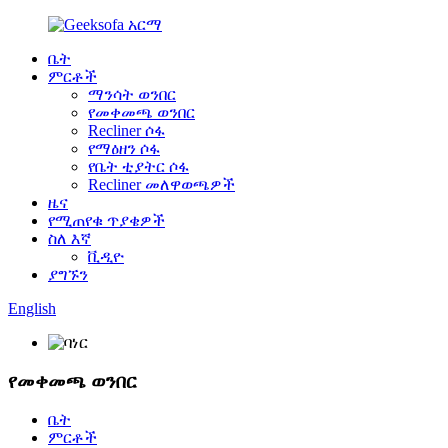
ቤት
ምርቶች
ማንሳት ወንበር
የመቀመጫ ወንበር
Recliner ሶፋ
የማዕዘን ሶፋ
የቤት ቲያትር ሶፋ
Recliner መለዋወጫዎች
ዜና
የሚጠየቁ ጥያቄዎች
ስለ እኛ
ቪዲዮ
ያግኙን
English
የመቀመጫ ወንበር
ቤት
ምርቶች