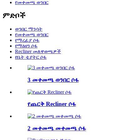
የመቀመጫ ወንበር
ምድቦች
ወንበር ማንሳት
የመቀመጫ ወንበር
የማረፊያ ሶፋ
የማዕዘን ሶፋ
Recliner መለዋወጫዎች
የቤት ቲያትር ሶፋ
3 መቀመጫ ወንበር ሶፋ
የጨርቅ Recliner ሶፋ
2 መቀመጫ መቀመጫ ሶፋ