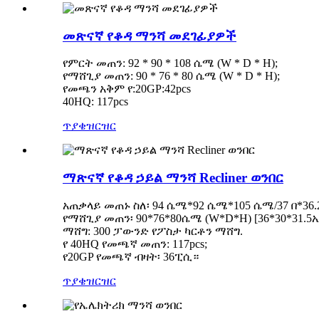
መጽናኛ የቆዳ ማንሻ መደገፊያዎች
የምርት መጠን: 92 * 90 * 108 ሴሜ (W * D * H);
የማሸጊያ መጠን: 90 * 76 * 80 ሴሜ (W * D * H);
የመጫን አቅም የ:20GP:42pcs
40HQ: 117pcs
ጥያቄ
ዝርዝር
ማጽናኛ የቆዳ ኃይል ማንሻ Recliner ወንበር
አጠቃላይ መጠኑ ስለ፡ 94 ሴሜ*92 ሴሜ*105 ሴሜ/37 በ*36.2
የማሸጊያ መጠን፡ 90*76*80ሴሜ (W*D*H) [36*30*31.5
ማሸግ: 300 ፓውንድ የፖስታ ካርቶን ማሸግ.
የ 40HQ የመጫኛ መጠን: 117pcs;
የ20GP የመጫኛ ብዛት፡ 36ፒሲ።
ጥያቄ
ዝርዝር