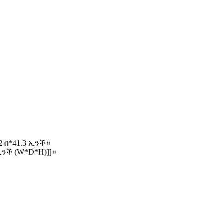
 በ*41.3 ኢንች።
ኢንች (W*D*H)]]።