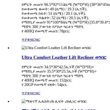
የምርት መጠን፡ 96.5*92*114ሴሜ (W*D*H) [38*36*45in
የመቀመጫ ቁመት: 49 (ሴሜ) / 19.3 (ኢንች).
የመቀመጫ ስፋት: 51 (ሴሜ) / 20.1 (ኢንች).
የመቀመጫ ጥልቀት: 52 (ሴሜ) / 20.5 (ኢንች).
የማሸጊያ መጠን፡ 91*100*84ሴሜ (W*D*H) [35.8*39.4*
ማሸግ: 300 ፓውንድ የፖስታ ካርቶን ማሸግ.
የ 40HQ የመጫኛ መጠን: 78pcs;
ጥያቄ
ዝርዝር
Ultra Comfort Leather Lift Recliner ወንበር
የምርት መጠን፡ 34.5*36*42.5ኢንች (W*D*H)።
የማሸጊያ መጠን፡ 35.5*30*25.5ኢንች (W*D*H)።
ማሸግ: 300 ፓውንድ የፖስታ ካርቶን ማሸግ.
የ 40HQ የመጫኛ መጠን: 152pcs;
የ 20GP የመጫኛ ብዛት: 54pcs.
ጥያቄ
ዝርዝር