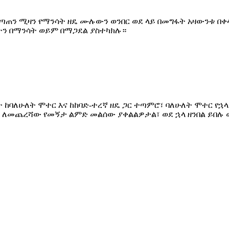
መጣጠን ሚዛን የማንሳት ዘዴ ሙሉውን ወንበር ወደ ላይ በመግፋት አዛውንቱ በቀ
ን በማንሳት ወይም በማጋደል ያስተካክሉ።
ነት ከባለሁለት ሞተር እና ከከባድ-ተረኛ ዘዴ ጋር ተጣምሮ፣ ባለሁለት ሞተር የ
ንሻው ለመጨረሻው የመኝታ ልምድ መልሰው ያቀልልዎታል፣ ወደ ኋላ ዘንበል ይበ