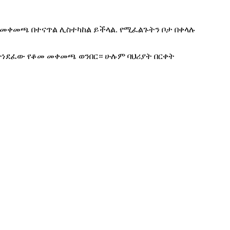
ግር መቀመጫ በተናጥል ሊስተካከል ይችላል. የሚፈልጉትን ቦታ በቀላሉ
ች የተነደፈው የቆመ መቀመጫ ወንበር። ሁሉም ባህሪያት በርቀት