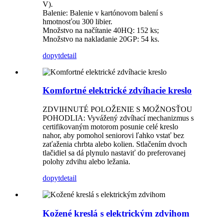
V).
Balenie: Balenie v kartónovom balení s
hmotnosťou 300 libier.
Množstvo na načítanie 40HQ: 152 ks;
Množstvo na nakladanie 20GP: 54 ks.
dopyt
detail
Komfortné elektrické zdvíhacie kreslo
ZDVIHNUTÉ POLOŽENIE S MOŽNOSŤOU
POHODLIA: Vyvážený zdvíhací mechanizmus s
certifikovaným motorom posunie celé kreslo
nahor, aby pomohol seniorovi ľahko vstať bez
zaťaženia chrbta alebo kolien. Stlačením dvoch
tlačidiel sa dá plynulo nastaviť do preferovanej
polohy zdvihu alebo ležania.
dopyt
detail
Kožené kreslá s elektrickým zdvihom