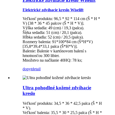
Elektrické zdvíhacie kreslo Wiselift
Elektrické zdvíhacie kreslo Wiselift
Veľkosť produktu: 96,5 * 92 * 114 cm (Š * H *
V) [38 * 36 * 45 palcov (Š * H * V)].
Výška sedadla: 49 (cm) / 19,3 (palca).
Šírka sedadla: 51 (cm) / 20,1 (palca).
Hĺbka sedadla: 52 (cm) / 20,5 (palca).
Rozmery balenia: 91*100*84 cm (Š*H*V)
[35,8*39,4*33,1 palca (Š*H*V)].
Balenie: Balenie v kartónovom balení s
hmotnosťou 300 libier.
Množstvo na načítanie 40HQ: 78 ks;
dopyt
detail
Ultra pohodlné kožené zdvíhacie
kreslo
Veľkosť produktu: 34,5 * 36 * 42,5 palca (Š * H
* V).
Veľkosť balenia: 35,5 * 30 * 25,5 palca (Š * H *