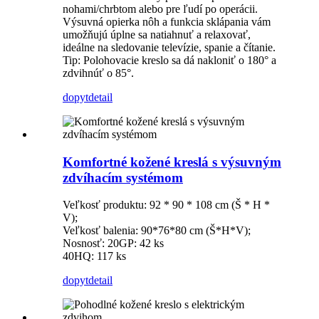
nohami/chrbtom alebo pre ľudí po operácii.
Výsuvná opierka nôh a funkcia sklápania vám
umožňujú úplne sa natiahnuť a relaxovať,
ideálne na sledovanie televízie, spanie a čítanie.
Tip: Polohovacie kreslo sa dá nakloniť o 180° a
zdvihnúť o 85°.
dopyt
detail
Komfortné kožené kreslá s výsuvným
zdvíhacím systémom
Veľkosť produktu: 92 * 90 * 108 cm (Š * H *
V);
Veľkosť balenia: 90*76*80 cm (Š*H*V);
Nosnosť: 20GP: 42 ks
40HQ: 117 ks
dopyt
detail