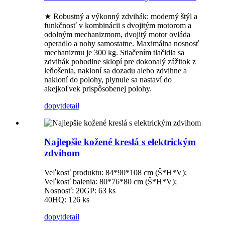
★ Robustný a výkonný zdvihák: moderný štýl a
funkčnosť v kombinácii s dvojitým motorom a
odolným mechanizmom, dvojitý motor ovláda
operadlo a nohy samostatne. Maximálna nosnosť
mechanizmu je 300 kg. Stlačením tlačidla sa
zdvihák pohodlne sklopí pre dokonalý zážitok z
leňošenia, nakloní sa dozadu alebo zdvihne a
nakloní do polohy, plynule sa nastaví do
akejkoľvek prispôsobenej polohy.
dopyt
detail
Najlepšie kožené kreslá s elektrickým
zdvihom
Veľkosť produktu: 84*90*108 cm (Š*H*V);
Veľkosť balenia: 80*76*80 cm (Š*H*V);
Nosnosť: 20GP: 63 ks
40HQ: 126 ks
dopyt
detail