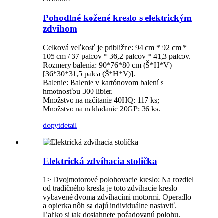
Pohodlné kožené kreslo s elektrickým
zdvihom
Celková veľkosť je približne: 94 cm * 92 cm *
105 cm / 37 palcov * 36,2 palcov * 41,3 palcov.
Rozmery balenia: 90*76*80 cm (Š*H*V)
[36*30*31,5 palca (Š*H*V)].
Balenie: Balenie v kartónovom balení s
hmotnosťou 300 libier.
Množstvo na načítanie 40HQ: 117 ks;
Množstvo na nakladanie 20GP: 36 ks.
dopyt
detail
Elektrická zdvíhacia stolička
1> Dvojmotorové polohovacie kreslo: Na rozdiel
od tradičného kresla je toto zdvíhacie kreslo
vybavené dvoma zdvíhacími motormi. Operadlo
a opierka nôh sa dajú individuálne nastaviť.
Ľahko si tak dosiahnete požadovanú polohu.