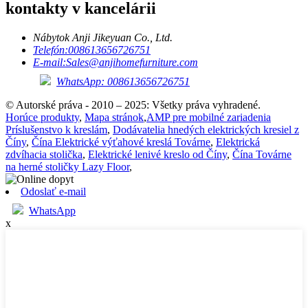
kontakty v kancelárii
Nábytok Anji Jikeyuan Co., Ltd.
Telefón:
008613656726751
E-mail:
Sales@anjihomefurniture.com
WhatsApp: 008613656726751
© Autorské práva - 2010 – 2025: Všetky práva vyhradené.
Horúce produkty
,
Mapa stránok
,
AMP pre mobilné zariadenia
Príslušenstvo k kreslám
,
Dodávatelia hnedých elektrických kresiel z
Číny
,
Čína Elektrické výťahové kreslá Továrne
,
Elektrická
zdvíhacia stolička
,
Elektrické lenivé kreslo od Číny
,
Čína Továrne
na herné stoličky Lazy Floor
,
Odoslať e-mail
WhatsApp
x