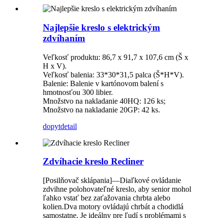
Najlepšie kreslo s elektrickým
zdvíhaním
Veľkosť produktu: 86,7 x 91,7 x 107,6 cm (Š x
H x V).
Veľkosť balenia: 33*30*31,5 palca (Š*H*V).
Balenie: Balenie v kartónovom balení s
hmotnosťou 300 libier.
Množstvo na nakladanie 40HQ: 126 ks;
Množstvo na nakladanie 20GP: 42 ks.
dopyt
detail
Zdvíhacie kreslo Recliner
[Posilňovač sklápania]
—Diaľkové ovládanie
zdvihne polohovateľné kreslo, aby senior mohol
ľahko vstať bez zaťažovania chrbta alebo
kolien.
Dva motory ovládajú chrbát a chodidlá
samostatne. Je ideálny pre ľudí s problémami s