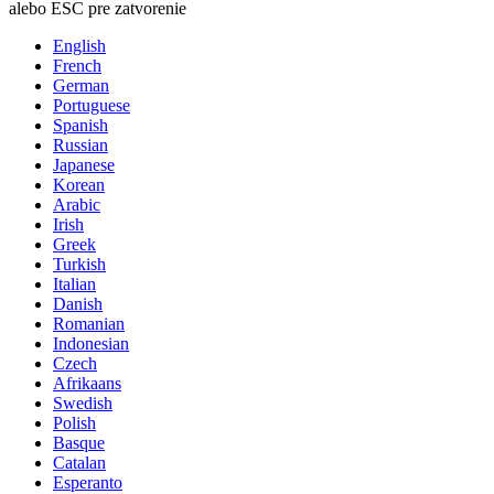
alebo ESC pre zatvorenie
English
French
German
Portuguese
Spanish
Russian
Japanese
Korean
Arabic
Irish
Greek
Turkish
Italian
Danish
Romanian
Indonesian
Czech
Afrikaans
Swedish
Polish
Basque
Catalan
Esperanto