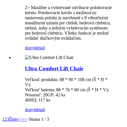
2> Masážne a vyhrievané zdvíhacie polohovacie
kreslo: Polohovacie kreslo s možnosťou
nastavenia polohy je navrhnuté s 8 vibračnými
masážnymi uzlami pre chrbát, bedrovú chrbticu,
stehná, nohy a jedným vyhrievacím systémom
pre bedrovú chrbticu. Všetky funkcie je možné
ovládať diaľkovým ovládačom.
dopyt
detail
Ultra Comfort Lift Chair
Veľkosť produktu: 88 * 90 * 108 cm (Š * H *
V);
Veľkosť balenia: 88 * 76 * 80 cm (Š * H * V);
Nosnosť: 20GP: 42 ks
40HQ: 117 ks
dopyt
detail
1
2
3
Ďalej >
>>
Strana 1 / 3