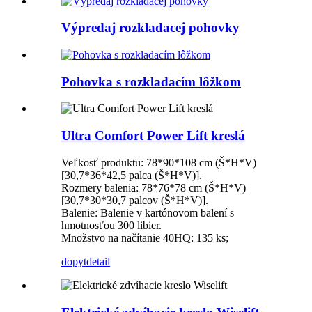
Výpredaj rozkladacej pohovky
Pohovka s rozkladacím lôžkom
Ultra Comfort Power Lift kreslá
Veľkosť produktu: 78*90*108 cm (Š*H*V)
[30,7*36*42,5 palca (Š*H*V)].
Rozmery balenia: 78*76*78 cm (Š*H*V)
[30,7*30*30,7 palcov (Š*H*V)].
Balenie: Balenie v kartónovom balení s
hmotnosťou 300 libier.
Množstvo na načítanie 40HQ: 135 ks;
dopyt
detail