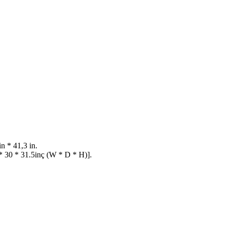
n * 41,3 in.
 30 * 31.5inç (W * D * H)].