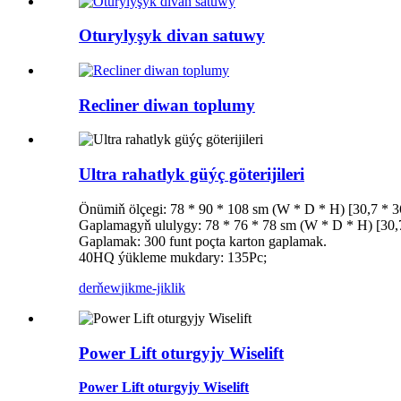
Oturylyşyk divan satuwy
Recliner diwan toplumy
Ultra rahatlyk güýç göterijileri
Önümiň ölçegi: 78 * 90 * 108 sm (W * D * H) [30,7 * 3
Gaplamagyň ululygy: 78 * 76 * 78 sm (W * D * H) [30,7
Gaplamak: 300 funt poçta karton gaplamak.
40HQ ýükleme mukdary: 135Pc;
derňew
jikme-jiklik
Power Lift oturgyjy Wiselift
Power Lift oturgyjy Wiselift