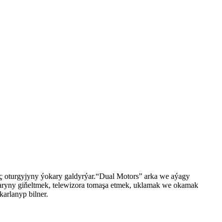
ç oturgyjyny ýokary galdyrýar.
“Dual Motors” arka we aýagy
klaryny giňeltmek, telewizora tomaşa etmek, uklamak we okamak
karlanyp bilner.