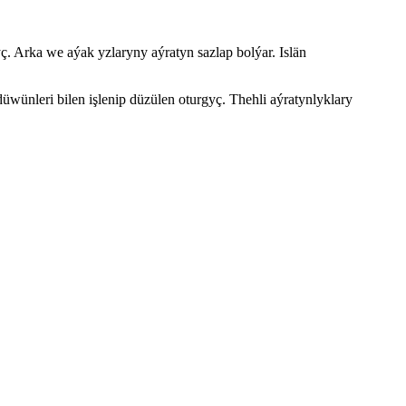
yç. Arka we aýak yzlaryny aýratyn sazlap bolýar. Islän
üwünleri bilen işlenip düzülen oturgyç. Thehli aýratynlyklary