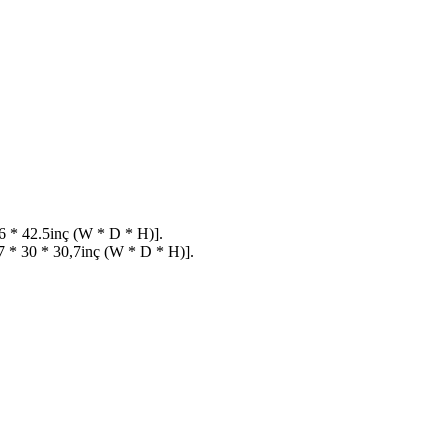
6 * 42.5inç (W * D * H)].
 * 30 * 30,7inç (W * D * H)].