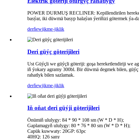
Elektrik göteriji oturgyç rahatlygy
POWER DURMUŞ RECLINER: Kepillendirilen hereketlendir
basýar, iki düwmä basyp halaýan ýeriňizi götermek ýa-da
derňew
jikme-jiklik
Deri güýç göterijileri
Ust Güýçli we güýçli göteriji: goşa hereketlendiriji we 
iň ýokary agramy 300bl. Bir düwmä degmek bilen, güýç gö
rahatlyk bilen sazlamak.
derňew
jikme-jiklik
Iň oňat deri güýji göterijileri
Önümiň ululygy: 84 * 90 * 108 sm (W * D * H);
Gaplamagyň ululygy: 80 * 76 * 80 sm (W * D * H);
Capük kuwwaty: 20GP: 63pc
40HQ: 126 sany