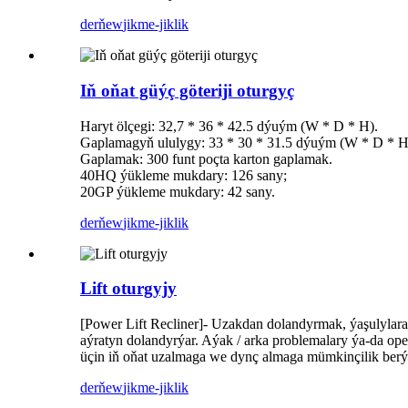
derňew
jikme-jiklik
Iň oňat güýç göteriji oturgyç
Haryt ölçegi: 32,7 * 36 * 42.5 dýuým (W * D * H).
Gaplamagyň ululygy: 33 * 30 * 31.5 dýuým (W * D * H
Gaplamak: 300 funt poçta karton gaplamak.
40HQ ýükleme mukdary: 126 sany;
20GP ýükleme mukdary: 42 sany.
derňew
jikme-jiklik
Lift oturgyjy
[Power Lift Recliner]
- Uzakdan dolandyrmak, ýaşulylara 
aýratyn dolandyrýar. Aýak / arka problemalary ýa-da op
üçin iň oňat uzalmaga we dynç almaga mümkinçilik berýär.
derňew
jikme-jiklik