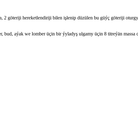
2 göteriji hereketlendiriji bilen işlenip düzülen bu güýç göteriji oturg
, bud, aýak we lomber üçin bir ýyladyş ulgamy üçin 8 titreýän massa d