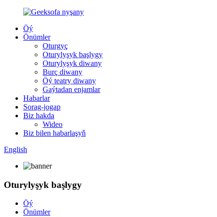
Öý
Önümler
Oturgyç
Oturylyşyk başlygy
Oturylyşyk diwany
Burç diwany
Öý teatry diwany
Gaýtadan enjamlar
Habarlar
Sorag-jogap
Biz hakda
Wideo
Biz bilen habarlaşyň
English
Oturylyşyk başlygy
Öý
Önümler