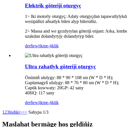
Elektrik göteriji oturgyç
1> Iki motorly oturgyç: Adaty oturgyçdan tapawutlylykda, 
wezipäňizi aňsatlyk bilen alyp bilersiňiz.
2> Massa and we gyzdyrylan göteriji enjam: Arka, lomber
uzakdan dolandyryjy dolandyryp biler.
derňew
jikme-jiklik
Ultra rahatlyk göteriji oturgyç
Önümiň ululygy: 88 * 90 * 108 sm (W * D * H);
Gaplamagyň ululygy: 88 * 76 * 80 sm (W * D * H);
Capük kuwwaty: 20GP: 42 sany
40HQ: 117 sany
derňew
jikme-jiklik
1
2
3
Indiki>
>>
Sahypa 1/3
Maslahat bermäge hoş geldiňiz