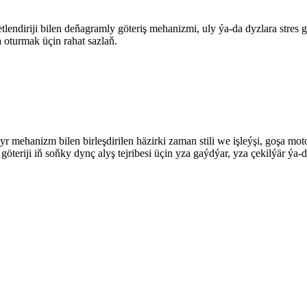
iji bilen deňagramly göteriş mehanizmi, uly ýa-da dyzlara stres g
 oturmak üçin rahat sazlaň.
agyr mehanizm bilen birleşdirilen häzirki zaman stili we işleýşi, goşa
teriji iň soňky dynç alyş tejribesi üçin yza gaýdýar, yza çekilýär ýa-