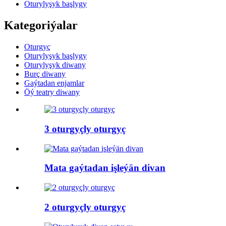
Oturylyşyk başlygy
Kategoriýalar
Oturgyç
Oturylyşyk başlygy
Oturylyşyk diwany
Burç diwany
Gaýtadan enjamlar
Öý teatry diwany
3 oturgyçly oturgyç
Mata gaýtadan işleýän divan
2 oturgyçly oturgyç