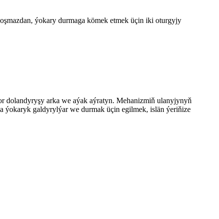
oşmazdan, ýokary durmaga kömek etmek üçin iki oturgyjy
 motor dolandyryşy arka we aýak aýratyn. Mehanizmiň ulanyjynyň
da ýokaryk galdyrylýar we durmak üçin egilmek, islän ýeriňize