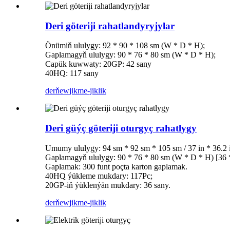
Deri göteriji rahatlandyryjylar
Önümiň ululygy: 92 * 90 * 108 sm (W * D * H);
Gaplamagyň ululygy: 90 * 76 * 80 sm (W * D * H);
Capük kuwwaty: 20GP: 42 sany
40HQ: 117 sany
derňew
jikme-jiklik
Deri güýç göteriji oturgyç rahatlygy
Umumy ululygy: 94 sm * 92 sm * 105 sm / 37 in * 36.2 i
Gaplamagyň ululygy: 90 * 76 * 80 sm (W * D * H) [36 *
Gaplamak: 300 funt poçta karton gaplamak.
40HQ ýükleme mukdary: 117Pc;
20GP-iň ýüklenýän mukdary: 36 sany.
derňew
jikme-jiklik