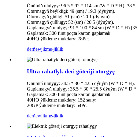
Önümiň ululygy: 96.5 * 92 * 114 sm (W * D * H) [38 * 
Oturmagyň beýikligi: 49 (sm) / 19.3 (dýuým).
Oturmagyň giňligi: 51 (sm) / 20.1 (dýuým).
Oturmagyň çuňlugy: 52 (sm) / 20.5 (dýuým).
Gaplamagyň ululygy: 91 * 100 * 84 sm (W * D * H) [35,
Gaplamak: 300 funt poçta karton gaplamak.
40HQ ýükleme mukdary: 78Pc;
derňew
jikme-jiklik
Ultra rahatlyk deri göteriji oturgyç
Önümiň ululygy: 34.5 * 36 * 42.5 dýuým (W * D * H).
Gaplamagyň ululygy: 35.5 * 30 * 25.5 dýuým (W * D *
Gaplamak: 300 funt poçta karton gaplamak.
40HQ ýükleme mukdary: 152 sany;
20GP ýükleme mukdary: 54Pc.
derňew
jikme-jiklik