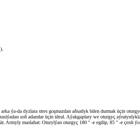
).
arka ýa-da dyzlara stres goşmazdan aňsatlyk bilen durmak üçin oturgy
erasiýadan soň adamlar üçin ideal. Aýakgaplary we oturgyç aýratynly
 Armyly maslahat: Oturylýan oturgyç 180 ° -e egilip, 85 ° -e çenli ýo