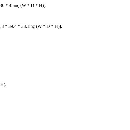
36 * 45inç (W * D * H)].
8 * 39.4 * 33.1inç (W * D * H)].
 H).