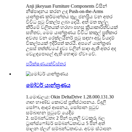
Anji jikeyuan Furniture Components විසින්
නිෂ්පාදනය කරන ලද Push-on-the-Arms
යාන්ත්‍රණ කර්මාන්තය තුළ ජනප්‍රිය වන අතර
විවිධ පුටු විකල්ප ලබා දෙයි. අත් මත තල්ලු
කිරීමේ චලිතයක් හරහා පහසු ක්‍රියාකාරිත්වයක්
සහිතව, මෙම යාන්ත්‍රණය විවිධ කකුල් ප්‍රතිකාර
අවශ්‍ය වන රෙක්ලයිනර් පුටු සඳහා අඩු වියදම්
විකල්පයක් ඉදිරිපත් කරයි. අපගේ යාන්ත්‍රණ
උසස් තත්ත්වයේ ද්‍රව්‍ය වලින් සාදා ඇති අතර අද
වෙළඳපොලේ ඇති හොඳම ඒවා වේ.
පරීක්ෂණයක්
විස්තර
මෝටර් යාන්ත්‍රණය
1.මොඩලය: Okin DeltaDrive 1.28.000.131.30
ගෘහ භාණ්ඩ කොටස් ප්‍රතිස්ථාපනය. විදුලි
සෝෆා, ආදර ආසනය, සෝපාන පුටුව
සම්බාහන පුටුවේ යෙදීම
2. සම්බන්ධතා: 2 පින් පැතලි වටකුරු බල
ට්‍රාන්ස්ෆෝමර් සම්බන්ධතාවය 5 පින් අත්
පාලන ප්ලග් සම්බන්ධතාවය. අවම ස්ථාපන