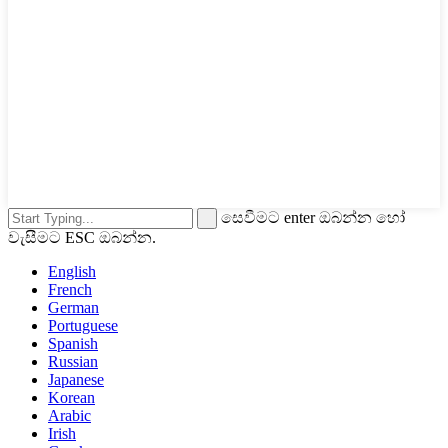
සෙවීමට enter ඔබන්න හෝ
වැසීමට ESC ඔබන්න.
English
French
German
Portuguese
Spanish
Russian
Japanese
Korean
Arabic
Irish