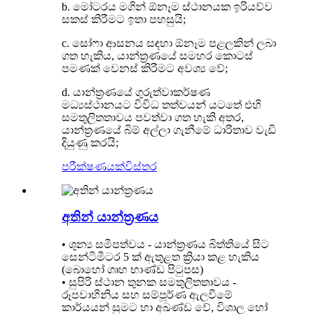
b. මෝටරය මගින් ඕනෑම ස්ථානයක ඉරියව්ව
සකස් කිරීමට ඉතා පහසුයි;
c. සෝෆා ආසනය සඳහා ඕනෑම පළලකින් ලබා
ගත හැකිය, යාන්ත්‍රණයේ සමහර කොටස්
පමණක් වෙනස් කිරීමට අවශ්‍ය වේ;
d. යාන්ත්‍රණයේ ගුරුත්වාකර්ෂණ
මධ්‍යස්ථානයට විවිධ තත්වයන් යටතේ එහි
සමතුලිතතාවය පවත්වා ගත හැකි අතර,
යාන්ත්‍රණයේ බිම් අල්ලා ගැනීමේ ධාරිතාව වැඩි
දියුණු කරයි;
පරීක්ෂණයක්
විස්තර
අතින් යාන්ත්‍රණය
• ශුන්‍ය සමීපත්වය - යාන්ත්‍රණය බිත්තියේ සිට
සෙන්ටිමීටර 5 ක් ඇතුළත ක්‍රියා කළ හැකිය
(බොහෝ ගෘහ භාණ්ඩ පිටුපස)
• සුපිරි ස්ථාන තුනක සමතුලිතතාවය -
රූපවාහිනිය සහ සම්පූර්ණ ඇලවීමේ
කාර්යයන් සුමට හා අඛණ්ඩ වේ, විශාල හෝ