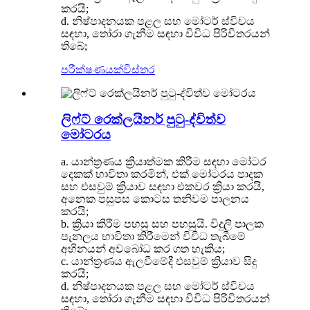
කරයි;
d. නිෂ්පාදනයක පළල සහ මෝටර් ස්විචය
සඳහා, තෝරා ගැනීම සඳහා විවිධ පිරිවිතරයන්
තිබේ;
පරීක්ෂණයක්
විස්තර
ලිෆ්ට් රෙක්ලයිනර් පුටු-ද්විත්ව
මෝටරය
a. යාන්ත්‍රණය ක්‍රියාත්මක කිරීම සඳහා මෝටර
දෙකක් භාවිතා කරමින්, එක් මෝටරය පාදක
සහ එසවුම් ක්‍රියාව සඳහා එකවර ක්‍රියා කරයි,
අනෙක පසුපස කොටස තනිවම පාලනය
කරයි;
b. ක්‍රියා කිරීම පහසු සහ පහසුයි. විදුලි පාලක
පැනලය භාවිතා කිරීමෙන් විවිධ තැබීමේ
අභිනයන් අවබෝධ කර ගත හැකිය;
c. යාන්ත්‍රණය ඇලවීමේදී එසවුම් ක්‍රියාව සිදු
කරයි;
d. නිෂ්පාදනයක පළල සහ මෝටර් ස්විචය
සඳහා, තෝරා ගැනීම සඳහා විවිධ පිරිවිතරයන්