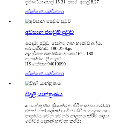
ප්‍රමාණය: අඟල් 15.31, පහර: අඟල් 8.27
පරීක්ෂණයක්
විස්තර
අවසාන එසවුම් පුටුව
යෙදුම: පුටුව, සෝෆා, ගෘහ භාණ්ඩ ආදිය.
බර ධාරිතාව: 180-250kgs
ඇලවීමේ කෝණය: අංශක 165 - 180
පැකේජය: ලී පැලට්
HS කේතය:94019090
පරීක්ෂණයක්
විස්තර
විදුලි යාන්ත්‍රණය
a. යාන්ත්‍රණය ක්‍රියාත්මක කිරීම සඳහා මෝටර
එකක් හෝ දෙකක් භාවිතා කිරීම. පසුපස සහ
පාදස්ථය වෙන වෙනම පාලනය කිරීම සඳහා
මෝටර දෙකක් භාවිතා කරයි;