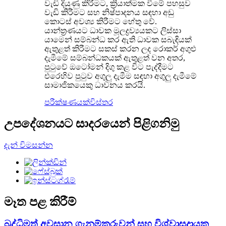
වැඩි දියුණු කිරීමට, ක්‍රියාත්මක වීමේ පහසුව
වැඩි කිරීමට සහ නිෂ්පාදනය සඳහා අඩු
කොටස් අවශ්‍ය කිරීමට හේතු වේ.
යාන්ත්‍රණයට ධාවක මූලද්‍රව්‍යයකට ලිස්සා
යාමෙන් සම්බන්ධ කර ඇති ධාවක සබැඳියක්
ඇතුළත් කිරීමට සකස් කරන ලද රොකර් අගුළු
දැමීමේ සම්බන්ධකයක් ඇතුළත් වන අතර,
පුටුවේ ඔටෝමන් දිගු කළ විට පැද්දීමට
එරෙහිව පුටුව අගුලු දැමීම සඳහා අගුලු දැමීමේ
සාමාජිකයෙකු ධාවනය කරයි.
පරීක්ෂණයක්
විස්තර
උපදේශනයට සාදරයෙන් පිළිගනිමු
දැන් විමසන්න
මෑත පළ කිරීම්
බුද්ධිමත් අවසාන ගැනුම්කරුවන් සහ විශ්වාසදායක