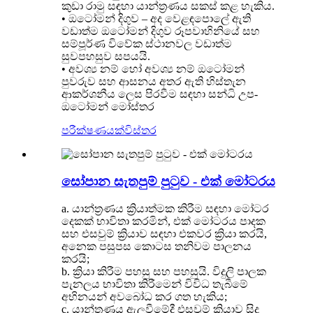
කුඩා රාමු සඳහා යාන්ත්‍රණය සකස් කළ හැකිය.
• ඔටෝමන් දිගුව – අද වෙළඳපොලේ ඇති
වඩාත්ම ඔටෝමන් දිගුව රූපවාහිනියේ සහ
සම්පූර්ණ විවේක ස්ථානවල වඩාත්ම
සුවපහසුව සපයයි.
• අවශ්‍ය නම් හෝ අවශ්‍ය නම් ඔටෝමන්
පුවරුව සහ ආසනය අතර ඇති හිස්තැන
ආකර්ශනීය ලෙස පිරවීම සඳහා සන්ධි උප-
ඔටෝමන් මෝස්තර
පරීක්ෂණයක්
විස්තර
සෝපාන සැතපුම් පුටුව - එක් මෝටරය
a. යාන්ත්‍රණය ක්‍රියාත්මක කිරීම සඳහා මෝටර
දෙකක් භාවිතා කරමින්, එක් මෝටරය පාදක
සහ එසවුම් ක්‍රියාව සඳහා එකවර ක්‍රියා කරයි,
අනෙක පසුපස කොටස තනිවම පාලනය
කරයි;
b. ක්‍රියා කිරීම පහසු සහ පහසුයි. විදුලි පාලක
පැනලය භාවිතා කිරීමෙන් විවිධ තැබීමේ
අභිනයන් අවබෝධ කර ගත හැකිය;
c. යාන්ත්‍රණය ඇලවීමේදී එසවුම් ක්‍රියාව සිදු