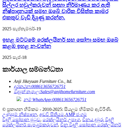
සිල්ලර හවුල්කරුවන් සඳහා නිර්මාණය කර ඇති
නිෂ්පාදනයක් සමඟ ඔබේ වාරික විසිත්ත කාමර
එකතුව වැඩි දියුණු කරන්න.
2025 සැප්තැම්බර්-19
ඉහළ මට්ටමේ රෙක්ලයිනර් සහ සෝෆා සමඟ ඔබේ
කළඹ ඉහළ නංවන්න
2025 සැප්-18
කාර්යාල සම්බන්ධතා
Anji Jikeyuan Furniture Co., ltd.
දුරකථන:
008613656726751
විද්‍යුත් තැපෑල:
Sales@anjihomefurniture.com
නම් WhatsApp:008613656726751
© ප්‍රකාශන හිමිකම - 2010-2025: සියලුම හිමිකම් ඇවිරිණි.
උණුසුම් නිෂ්පාදන
,
අඩවි සිතියම
,
AMP ජංගම
විදුලි සෝපාන පුටුව
,
රෙක්ලයිනර් උපාංග
,
චීනය දුඹුරු විදුලි
රෙක්ලයිනර් සැපයුම්කරුවන්
,
චීන විදුලි සෝපාන රෙක්ලයිනර්