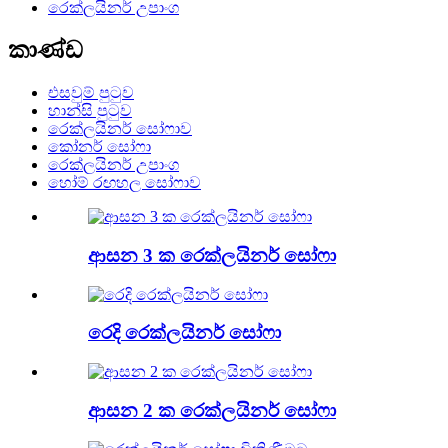
රෙක්ලයිනර් උපාංග
කාණ්ඩ
එසවුම් පුටුව
හාන්සි පුටුව
රෙක්ලයිනර් සෝෆාව
කෝනර් සෝෆා
රෙක්ලයිනර් උපාංග
හෝම් රඟහල සෝෆාව
ආසන 3 ක රෙක්ලයිනර් සෝෆා
රෙදි රෙක්ලයිනර් සෝෆා
ආසන 2 ක රෙක්ලයිනර් සෝෆා