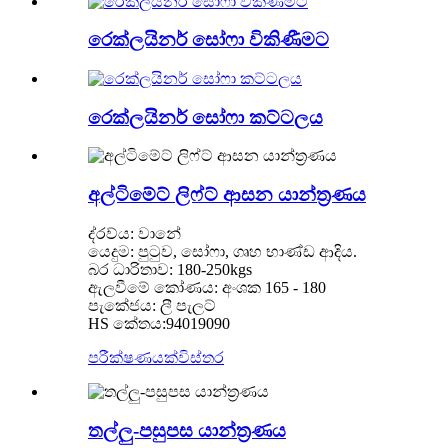
රෙක්ලයිනර් සෝෆා විකිණීමට
රෙක්ලයිනර් සෝෆා කට්ටලය
අල්ටිමේට් ලිෆ්ට් ආසන යාන්ත්‍රණය
ද්රව්ය: වානේ
යෙදුම: පුටුව, සෝෆා, ගෘහ භාණ්ඩ ආදිය.
බර ධාරිතාව: 180-250kgs
ඇලවීමේ කෝණය: අංශක 165 - 180
පැකේජය: ලී පැලට්
HS කේතය:94019090
පරීක්ෂණයක්
විස්තර
තල්ලු-පසුපස යාන්ත්‍රණය