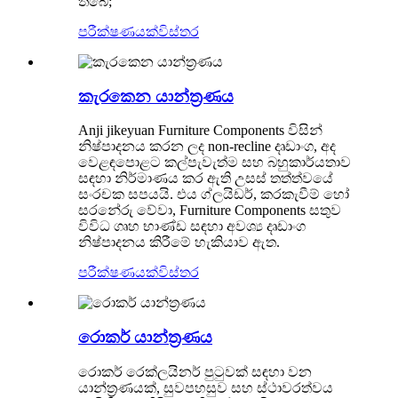
තිබේ;
පරීක්ෂණයක්
විස්තර
කැරකෙන යාන්ත්‍රණය
Anji jikeyuan Furniture Components විසින්
නිෂ්පාදනය කරන ලද non-recline දෘඩාංග, අද
වෙළඳපොළට කල්පැවැත්ම සහ බහුකාර්යතාව
සඳහා නිර්මාණය කර ඇති උසස් තත්ත්වයේ
සංරචක සපයයි. එය ග්ලයිඩර්, කරකැවීම් හෝ
සරනේරු වේවා, Furniture Components සතුව
විවිධ ගෘහ භාණ්ඩ සඳහා අවශ්‍ය දෘඩාංග
නිෂ්පාදනය කිරීමේ හැකියාව ඇත.
පරීක්ෂණයක්
විස්තර
රොකර් යාන්ත්‍රණය
රොකර් රෙක්ලයිනර් පුටුවක් සඳහා වන
යාන්ත්‍රණයක්, සුවපහසුව සහ ස්ථාවරත්වය