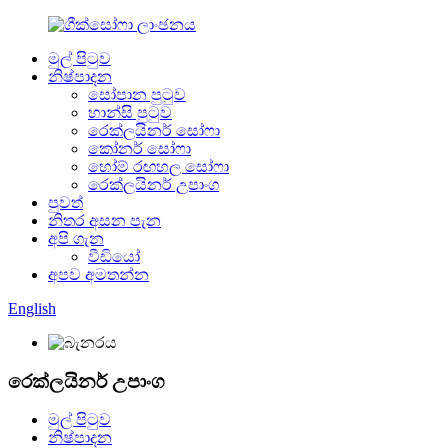
මුල් පිටුව
නිෂ්පාදන
සෝපාන පුටුව
හාන්සි පුටුව
රෙක්ලයිනර් සෝෆා
කෝනර් සෝෆා
හෝම් රඟහල සෝෆා
රෙක්ලයිනර් උපාංග
පුවත්
නිතර අසන පැන
අපි ගැන
වීඩියෝ
අපව අමතන්න
English
රෙක්ලයිනර් උපාංග
මුල් පිටුව
නිෂ්පාදන