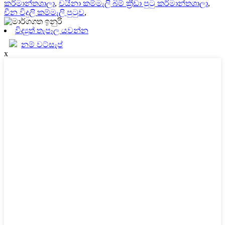
කර්මාන්තශාලා
,
චයිනා කම්මැලි බිම් ක්‍රීඩා පුටු කර්මාන්තශාලා
,
චීන විදුලි කම්මැලි පුටුව
,
විද්‍යුත් තැපෑල යවන්න
නම් වට්සැප්
x