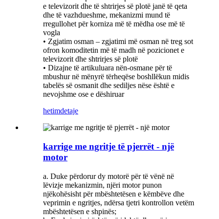
e televizorit dhe të shtrirjes së plotë janë të qeta
dhe të vazhdueshme, mekanizmi mund të
rregullohet për korniza më të mëdha ose më të
vogla
• Zgjatim osman – zgjatimi më osman në treg sot
ofron komoditetin më të madh në pozicionet e
televizorit dhe shtrirjes së plotë
• Dizajne të artikuluara nën-osmane për të
mbushur në mënyrë tërheqëse boshllëkun midis
tabelës së osmanit dhe sediljes nëse është e
nevojshme ose e dëshiruar
hetim
detaje
karrige me ngritje të pjerrët - një
motor
a. Duke përdorur dy motorë për të vënë në
lëvizje mekanizmin, njëri motor punon
njëkohësisht për mbështetësen e këmbëve dhe
veprimin e ngritjes, ndërsa tjetri kontrollon vetëm
mbështetësen e shpinës;