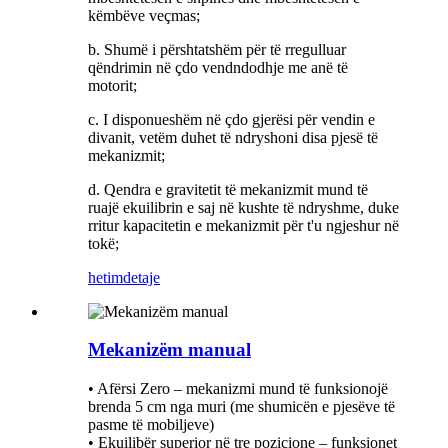
këmbëve veçmas;
b. Shumë i përshtatshëm për të rregulluar
qëndrimin në çdo vendndodhje me anë të
motorit;
c. I disponueshëm në çdo gjerësi për vendin e
divanit, vetëm duhet të ndryshoni disa pjesë të
mekanizmit;
d. Qendra e gravitetit të mekanizmit mund të
ruajë ekuilibrin e saj në kushte të ndryshme, duke
rritur kapacitetin e mekanizmit për t'u ngjeshur në
tokë;
hetim
detaje
Mekanizëm manual
• Afërsi Zero – mekanizmi mund të funksionojë
brenda 5 cm nga muri (me shumicën e pjesëve të
pasme të mobiljeve)
• Ekuilibër superior në tre pozicione – funksionet