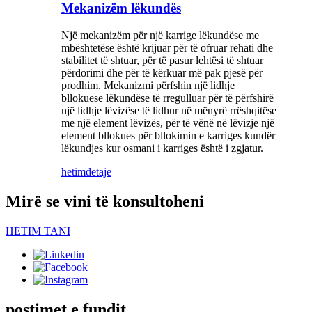
Mekanizëm lëkundës
Një mekanizëm për një karrige lëkundëse me
mbështetëse është krijuar për të ofruar rehati dhe
stabilitet të shtuar, për të pasur lehtësi të shtuar
përdorimi dhe për të kërkuar më pak pjesë për
prodhim. Mekanizmi përfshin një lidhje
bllokuese lëkundëse të rregulluar për të përfshirë
një lidhje lëvizëse të lidhur në mënyrë rrëshqitëse
me një element lëvizës, për të vënë në lëvizje një
element bllokues për bllokimin e karriges kundër
lëkundjes kur osmani i karriges është i zgjatur.
hetim
detaje
Mirë se vini të konsultoheni
HETIM TANI
postimet e fundit