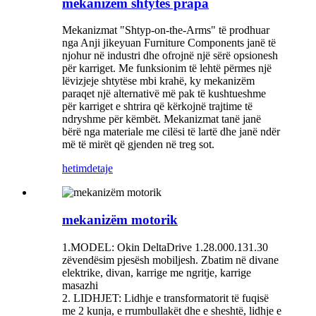
mekanizëm shtytës prapa
Mekanizmat "Shtyp-on-the-Arms" të prodhuar
nga Anji jikeyuan Furniture Components janë të
njohur në industri dhe ofrojnë një sërë opsionesh
për karriget. Me funksionim të lehtë përmes një
lëvizjeje shtytëse mbi krahë, ky mekanizëm
paraqet një alternativë më pak të kushtueshme
për karriget e shtrira që kërkojnë trajtime të
ndryshme për këmbët. Mekanizmat tanë janë
bërë nga materiale me cilësi të lartë dhe janë ndër
më të mirët që gjenden në treg sot.
hetim
detaje
mekanizëm motorik
1.MODEL: Okin DeltaDrive 1.28.000.131.30
zëvendësim pjesësh mobiljesh. Zbatim në divane
elektrike, divan, karrige me ngritje, karrige
masazhi
2. LIDHJET: Lidhje e transformatorit të fuqisë
me 2 kunja, e rrumbullakët dhe e sheshtë, lidhje e