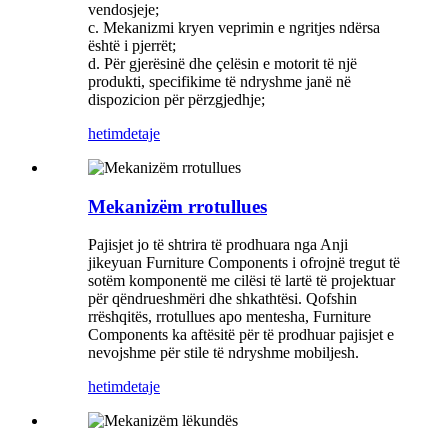
vendosjeje;
c. Mekanizmi kryen veprimin e ngritjes ndërsa
është i pjerrët;
d. Për gjerësinë dhe çelësin e motorit të një
produkti, specifikime të ndryshme janë në
dispozicion për përzgjedhje;
hetim
detaje
Mekanizëm rrotullues
Pajisjet jo të shtrira të prodhuara nga Anji
jikeyuan Furniture Components i ofrojnë tregut të
sotëm komponentë me cilësi të lartë të projektuar
për qëndrueshmëri dhe shkathtësi. Qofshin
rrëshqitës, rrotullues apo mentesha, Furniture
Components ka aftësitë për të prodhuar pajisjet e
nevojshme për stile të ndryshme mobiljesh.
hetim
detaje