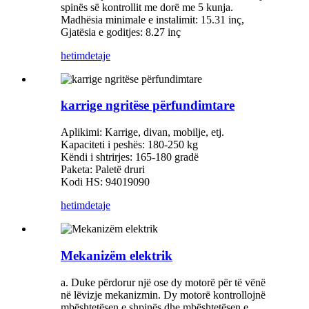
spinës së kontrollit me dorë me 5 kunja.
Madhësia minimale e instalimit: 15.31 inç,
Gjatësia e goditjes: 8.27 inç
hetim
detaje
karrige ngritëse përfundimtare
Aplikimi: Karrige, divan, mobilje, etj.
Kapaciteti i peshës: 180-250 kg
Këndi i shtrirjes: 165-180 gradë
Paketa: Paletë druri
Kodi HS: 94019090
hetim
detaje
Mekanizëm elektrik
a. Duke përdorur një ose dy motorë për të vënë
në lëvizje mekanizmin. Dy motorë kontrollojnë
mbështetësen e shpinës dhe mbështetësen e