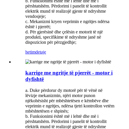
b. Funksionimi është më i lehtë dhe më i
përshtatshëm. Përdorimi i panelit të kontrollit
elektrik mund të realizojë gjeste të ndryshme
vendosjeje;
c. Mekanizmi kryen veprimin e ngritjes ndërsa
është i pjerrët;
d. Për gjerësinë dhe çelësin e motorit të një
produkti, specifikime të ndryshme janë në
dispozicion për përzgjedhje;
hetim
detaje
karrige me ngritje të pjerrët - motor i
dyfishtë
a. Duke përdorur dy motorë për të vënë në
lëvizje mekanizmin, njëri motor punon
njëkohësisht për mbështetësen e këmbëve dhe
veprimin e ngritjes, ndërsa tjetri kontrollon vetëm
mbështetësen e shpinës;
b. Funksionimi është më i lehtë dhe më i
përshtatshëm. Përdorimi i panelit të kontrollit
elektrik mund të realizojë gjeste të ndryshme