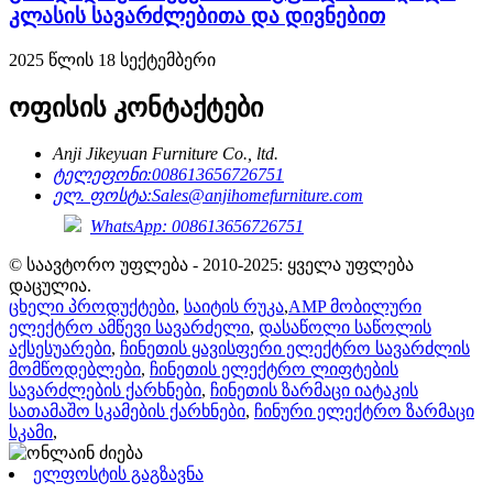
კლასის სავარძლებითა და დივნებით
2025 წლის 18 სექტემბერი
ოფისის კონტაქტები
Anji Jikeyuan Furniture Co., ltd.
ტელეფონი:
008613656726751
ელ. ფოსტა:
Sales@anjihomefurniture.com
WhatsApp: 008613656726751
© საავტორო უფლება - 2010-2025: ყველა უფლება
დაცულია.
ცხელი პროდუქტები
,
საიტის რუკა
,
AMP მობილური
ელექტრო ამწევი სავარძელი
,
დასაწოლი საწოლის
აქსესუარები
,
ჩინეთის ყავისფერი ელექტრო სავარძლის
მომწოდებლები
,
ჩინეთის ელექტრო ლიფტების
სავარძლების ქარხნები
,
ჩინეთის ზარმაცი იატაკის
სათამაშო სკამების ქარხნები
,
ჩინური ელექტრო ზარმაცი
სკამი
,
ელფოსტის გაგზავნა