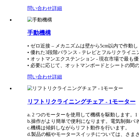
問い合わせ
詳細
手動機構
• ゼロ近接 – メカニズムは壁から5cm以内で
• 優れた3段階バランス - テレビとフルリクラ
• オットマンエクステンション - 現在市場で
• 必要に応じて、オットマンボードとシートの間
問い合わせ
詳細
リフトリクライニングチェア - 1モーター
a. 2 つのモーターを使用して機構を駆動します
b.操作がより簡単で便利になります。電気制御パ
c.機構は傾斜しながらリフト動作を行います。
d.製品の幅やモータースイッチについては、さま