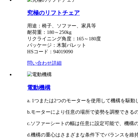
究極のリフトチェア
用途：椅子、ソファー、家具等
耐荷重：180～250kg
リクライニング角度：165～180度
パッケージ：木製パレット
HSコード：94019090
問い合わせ
詳細
電動機構
a. 1つまたは2つのモーターを使用して機構を
b.モーターにより任意の場所で姿勢を調整できる
c.ソファーシートの幅は任意に設定可能で、機構
d.機構の重心はさまざまな条件下でバランスを維