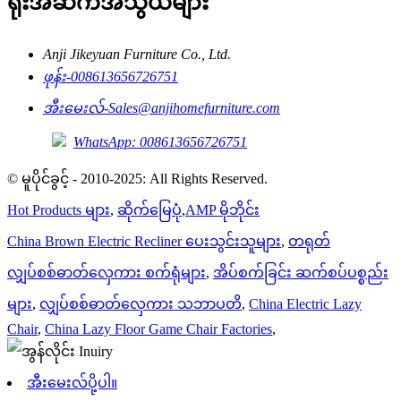
ရုံးအဆက်အသွယ်များ
Anji Jikeyuan Furniture Co., Ltd.
ဖုန်း-
008613656726751
အီးမေးလ်-
Sales@anjihomefurniture.com
WhatsApp: 008613656726751
© မူပိုင်ခွင့် - 2010-2025: All Rights Reserved.
Hot Products များ
,
ဆိုက်မြေပုံ
,
AMP မိုဘိုင်း
China Brown Electric Recliner ပေးသွင်းသူများ
,
တရုတ်
လျှပ်စစ်ဓာတ်လှေကား စက်ရုံများ
,
အိပ်စက်ခြင်း ဆက်စပ်ပစ္စည်း
များ
,
လျှပ်စစ်ဓာတ်လှေကား သဘာပတိ
,
China Electric Lazy
Chair
,
China Lazy Floor Game Chair Factories
,
အီးမေးလ်ပို့ပါ။