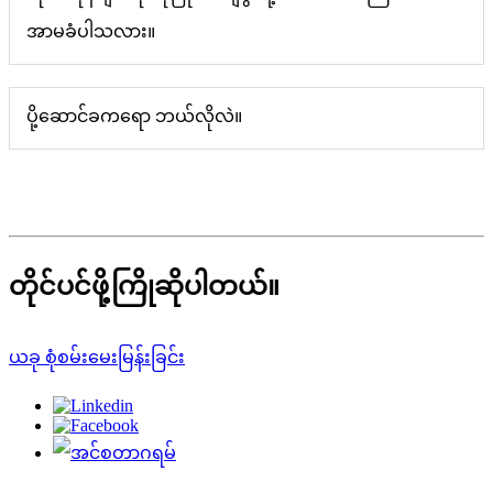
အာမခံပါသလား။
ပို့ဆောင်ခကရော ဘယ်လိုလဲ။
တိုင်ပင်ဖို့ကြိုဆိုပါတယ်။
ယခု စုံစမ်းမေးမြန်းခြင်း