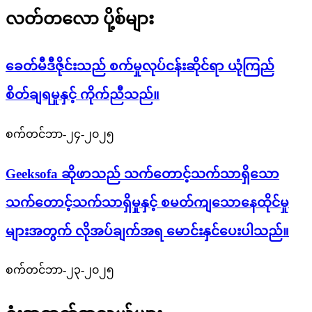
လတ်တလော ပို့စ်များ
ခေတ်မီဒီဇိုင်းသည် စက်မှုလုပ်ငန်းဆိုင်ရာ ယုံကြည်
စိတ်ချရမှုနှင့် ကိုက်ညီသည်။
စက်တင်ဘာ-၂၄-၂၀၂၅
Geeksofa ဆိုဖာသည် သက်တောင့်သက်သာရှိသော
သက်တောင့်သက်သာရှိမှုနှင့် စမတ်ကျသောနေထိုင်မှု
များအတွက် လိုအပ်ချက်အရ မောင်းနှင်ပေးပါသည်။
စက်တင်ဘာ-၂၃-၂၀၂၅