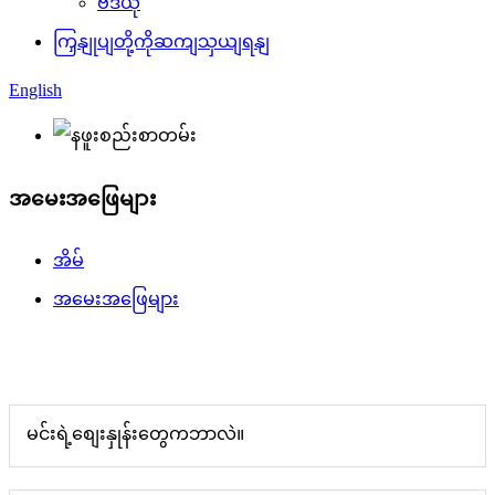
ဗီဒီယို
ကြှနျုပျတို့ကိုဆကျသှယျရနျ
English
အမေးအဖြေများ
အိမ်
အမေးအဖြေများ
မင်းရဲ့စျေးနှုန်းတွေကဘာလဲ။