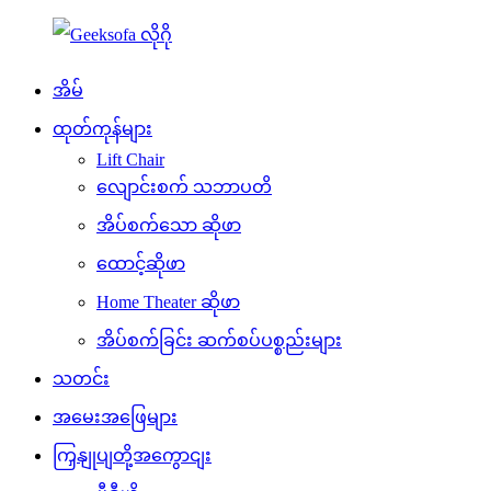
အိမ်
ထုတ်ကုန်များ
Lift Chair
လျောင်းစက် သဘာပတိ
အိပ်စက်သော ဆိုဖာ
ထောင့်ဆိုဖာ
Home Theater ဆိုဖာ
အိပ်စက်ခြင်း ဆက်စပ်ပစ္စည်းများ
သတင်း
အမေးအဖြေများ
ကြှနျုပျတို့အကွောငျး