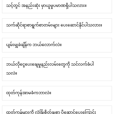
သင့်တွင် အနည်းဆုံး မှာယူမှုပမာဏရှိပါသလား။
သက်ဆိုင်ရာစာရွက်စာတမ်းများ ပေးဆောင်နိုင်ပါသလား။
ပျမ်းမျှခဲချိန်က ဘယ်လောက်လဲ။
ဘယ်လိုငွေပေးချေမှုနည်းလမ်းတွေကို သင်လက်ခံပါ
သလဲ။
ထုတ်ကုန်အာမခံကဘာလဲ။
ထုတ်ကုန်များကို လုံခြုံစိတ်ချစွာ ပို့ဆောင်ပေးကြောင်း