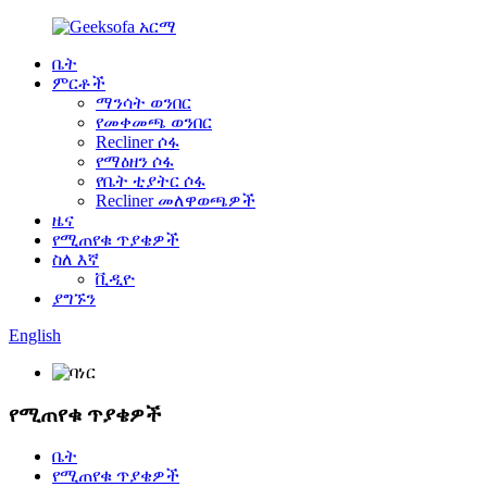
ቤት
ምርቶች
ማንሳት ወንበር
የመቀመጫ ወንበር
Recliner ሶፋ
የማዕዘን ሶፋ
የቤት ቲያትር ሶፋ
Recliner መለዋወጫዎች
ዜና
የሚጠየቁ ጥያቄዎች
ስለ እኛ
ቪዲዮ
ያግኙን
English
የሚጠየቁ ጥያቄዎች
ቤት
የሚጠየቁ ጥያቄዎች