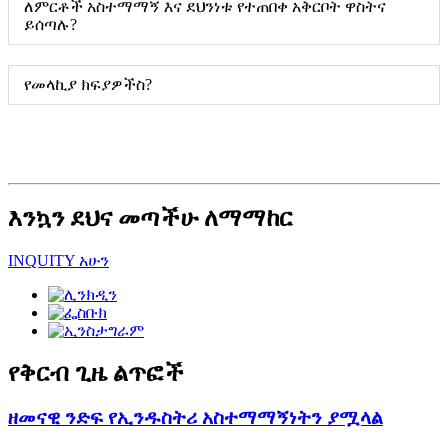
ለምርቶች አስተማማኝ እና ደህንነቱ የተጠበቀ አቅርቦት ዋስትና
ይሰጣሉ?
የመላኪያ ክፍያዎችስ?
እንኳን ደህና መጣችሁ ለማማከር
INQUITY አሁን
የቅርብ ጊዜ ልጥፎች
ዘመናዊ ንድፍ የኢንዱስትሪ አስተማማኝነትን ያሟላል