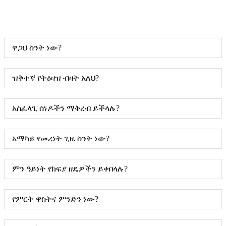
ዋጋህ ስንት ነው?
ዝቅተኛ የትዕዛዝ ብዛት አለህ?
አስፈላጊ ሰነዶችን ማቅረብ ይችላሉ?
አማካይ የመሪነት ጊዜ ስንት ነው?
ምን ዓይነት የክፍያ ዘዴዎችን ይቀበላሉ?
የምርት ዋስትና ምንድን ነው?