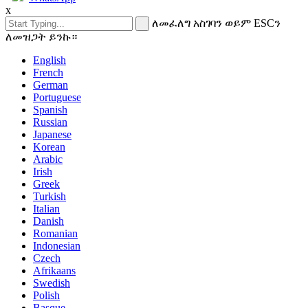
x
ለመፈለግ አስገባን ወይም ESCን
ለመዝጋት ይንኩ።
English
French
German
Portuguese
Spanish
Russian
Japanese
Korean
Arabic
Irish
Greek
Turkish
Italian
Danish
Romanian
Indonesian
Czech
Afrikaans
Swedish
Polish
Basque