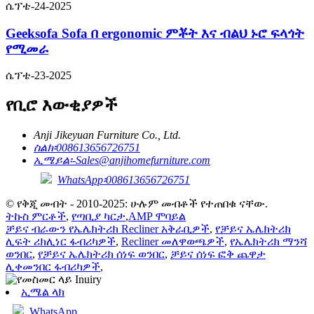
ሴፕቴ-24-2025
Geeksofa Sofa በ ergonomic ምቾት እና ብልህ ኑሮ ፍላጎት
የሚመራ
ሴፕቴ-23-2025
የቢሮ እውቂያዎች
Anji Jikeyuan Furniture Co., Ltd.
ስልክ፡
008613656726751
ኢሜይል፡-
Sales@anjihomefurniture.com
WhatsApp፡008613656726751
© የቅጂ መብት - 2010-2025: ሁሉም መብቶች የተጠበቁ ናቸው.
ትኩስ ምርቶች
,
የጣቢያ ካርታ
,
AMP ሞባይል
ቻይና ብራውን የኤሌክትሪክ Recliner አቅራቢዎች
,
የቻይና ኤሌክትሪክ
ሊፍት ሪክሊነር ፋብሪካዎች
,
Recliner መለዋወጫዎች
,
የኤሌክትሪክ ማንሻ
ወንበር
,
የቻይና ኤሌክትሪክ ሰነፍ ወንበር
,
ቻይና ሰነፍ ፎቅ ጨዋታ
ሊቀመንበር ፋብሪካዎች
,
ኢሜል ላክ
WhatsApp