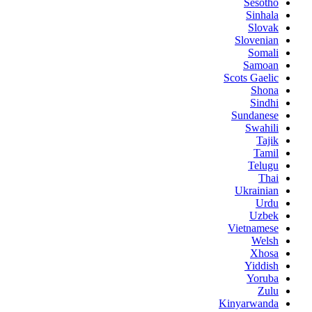
Sesotho
Sinhala
Slovak
Slovenian
Somali
Samoan
Scots Gaelic
Shona
Sindhi
Sundanese
Swahili
Tajik
Tamil
Telugu
Thai
Ukrainian
Urdu
Uzbek
Vietnamese
Welsh
Xhosa
Yiddish
Yoruba
Zulu
Kinyarwanda