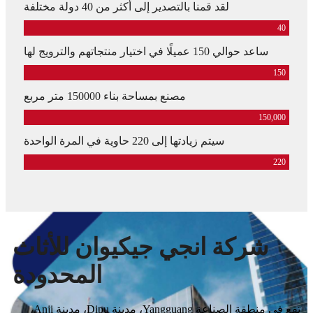
لقد قمنا بالتصدير إلى أكثر من 40 دولة مختلفة
40
ساعد حوالي 150 عميلًا في اختيار منتجاتهم والترويج لها
150
مصنع بمساحة بناء 150000 متر مربع
150,000
سيتم زيادتها إلى 220 حاوية في المرة الواحدة
220
شركة انجي جيكيوان للأثاث
المحدودة
تقع في منطقة الصناعة Yangguang، مدينة Dipu، مدينة Anji،