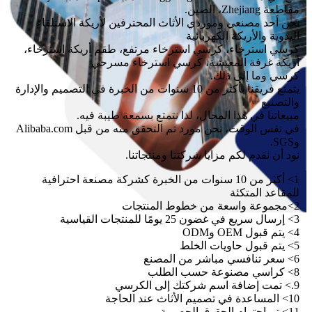
مقاطعة Zhejiang، الصين.
نحن أحد مصنعي وموردي الأثاث المحترفين لأريكة الاستلقاء
اليدوية والأريكة الكهربائية
كرسي استرخاء، كرسي استرخاء مرتفع، طقم أريكة استرخاء،
أريكة غرفة المعيشة، كرسي استرخاء مسرحي
كرسي وما إلى ذلك.
يتمتع فريقنا بأكثر من 10 سنوات من الخبرة في التصميم والإدارة
والتصنيع
مبيعاتنا في هذا المجال، لذا نتمتع بسمعة طيبة فيه.
في نفس الوقت، نحن مورد تم التحقق منه من قبل Alibaba.com
وSGS.
نود أن نقدم لكم مزايا شركتنا ومنتجاتنا.
1> أكثر من 10 سنوات من الخبرة كشركة مصنعة احترافية
للمقاعد المتكئة
2>مجموعة واسعة من خطوط المنتجات
3> إرسال سريع في غضون 25 يومًا للمنتجات القياسية
4> يتم قبول OEM وODM
5> يتم قبول حاويات الخلط
6> سعر تنافسي مباشر من المصنع
8> كراسي مصنوعة حسب الطلب
9.> تمت إضافة اسم شركتك إلى الكرسي
10> المساعدة في تصميم الأثاث عند الحاجة
11> تم احترام الحقوق الحصرية