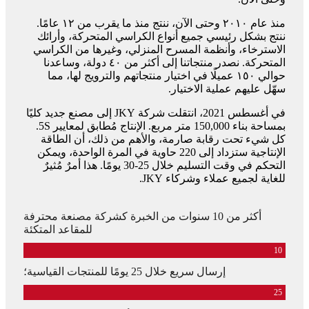
منذ عام ٢٠١٠ وحتى الآن، ننتج منذ ما يقرب من ١٢ عامًا.
ننتج بشكل رئيسي جميع أنواع الكراسي المتحركة، وأرائك
الاسترخاء، وأنظمة المسرح المنزلي، وغيرها من الكراسي
المتحركة. نصدر منتجاتنا إلى أكثر من ٤٠ دولة، وساعدنا
حوالي ١٥٠ عميلًا في اختيار منتجاتهم والترويج لها، مما
سهّل عليهم عملية الاختيار.
في أغسطس 2021، انتقلت شركة JKY إلى مصنع جديد كليًا
بمساحة بناء 150,000 متر مربع. الإنتاج مُطابق لمعايير 5S.
كل شيء تحت رقابة صارمة، والأهم من ذلك، أن الطاقة
الإنتاجية ستزداد إلى 220 حاوية في المرة الواحدة، ويمكن
التحكم في وقت التسليم خلال 25-30 يومًا. هذا أمرٌ مُثيرٌ
للغاية لجميع عملاء وشركاء JKY.
أكثر من 10 سنوات من الخبرة كشركة مصنعة محترفة
للمقاعد المتكئة
10
إرسال سريع خلال 25 يومًا للمنتجات القياسية؛
25