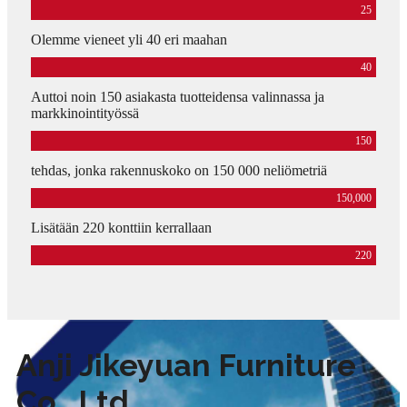
25
Olemme vieneet yli 40 eri maahan
40
Auttoi noin 150 asiakasta tuotteidensa valinnassa ja
markkinointityössä
150
tehdas, jonka rakennuskoko on 150 000 neliömetriä
150,000
Lisätään 220 konttiin kerrallaan
220
Anji Jikeyuan Furniture
Co., Ltd.