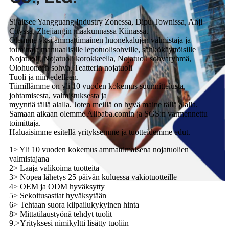
Sijaitsee Yangguang Industry Zonessa, Dipu Townissa, Anji
Cityssä, Zhejiangin maakunnassa Kiinassa.
Olemme yksi ammattimainen huonekalujen valmistaja ja
toimittaja manuaalisille lepotuolisohville, sähkökäyttöisille
Nojatuoli, Nojatuoli korokkeella, Nojatuoli sohvaryhmä,
Olohuoneen sohva, Teatterin nojatuoli
Tuoli ja niin edelleen.
Tiimillämme on yli 10 vuoden kokemus suunnittelusta,
johtamisesta, valmistuksesta ja
myyntiä tällä alalla. Joten meillä on hyvä maine tällä alalla.
Samaan aikaan olemme Alibaba.comin ja SGS:n varmennettu
toimittaja.
Haluaisimme esitellä yrityksemme ja tuotteidemme edut.
1> Yli 10 vuoden kokemus ammattimaisena nojatuolien
valmistajana
2> Laaja valikoima tuotteita
3> Nopea lähetys 25 päivän kuluessa vakiotuotteille
4> OEM ja ODM hyväksytty
5> Sekoitusastiat hyväksytään
6> Tehtaan suora kilpailukykyinen hinta
8> Mittatilaustyönä tehdyt tuolit
9.>Yrityksesi nimikyltti lisätty tuoliin