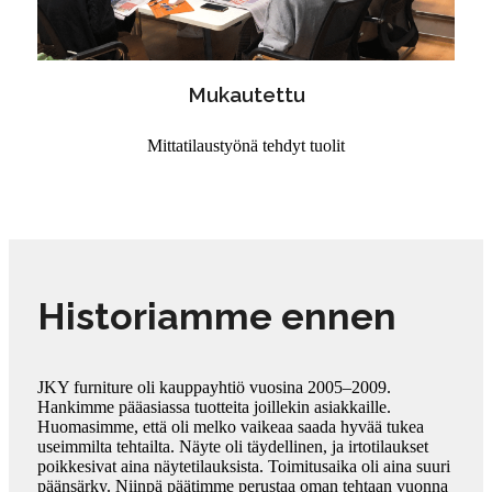
Mukautettu
Mittatilaustyönä tehdyt tuolit
Historiamme ennen
JKY furniture oli kauppayhtiö vuosina 2005–2009.
Hankimme pääasiassa tuotteita joillekin asiakkaille.
Huomasimme, että oli melko vaikeaa saada hyvää tukea
useimmilta tehtailta. Näyte oli täydellinen, ja irtotilaukset
poikkesivat aina näytetilauksista. Toimitusaika oli aina suuri
päänsärky. Niinpä päätimme perustaa oman tehtaan vuonna