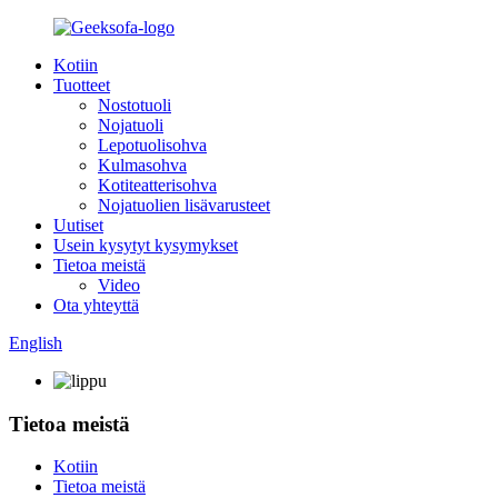
Kotiin
Tuotteet
Nostotuoli
Nojatuoli
Lepotuolisohva
Kulmasohva
Kotiteatterisohva
Nojatuolien lisävarusteet
Uutiset
Usein kysytyt kysymykset
Tietoa meistä
Video
Ota yhteyttä
English
Tietoa meistä
Kotiin
Tietoa meistä