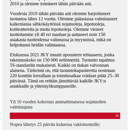
2010 ja olemme toimineet tähän päivään asti.
Vuodesta 2010 tähän päivään asti olemme harjoittaneet
tuotantoa lähes 12 vuotta. Olemme pääasiassa valmistaneet
kaikenlaisia ​​sähkökäyttöisiä nojatuoleja, lepotuoleja,
kotiteattereita ja muita lepotuoleja. Olemme vieneet
tuotteitamme yli 40 eri maahan ja auttaneet noin 150
asiakasta tuotteidensa valinnassa ja myynnissä, mikä on
helpottanut heidän valintaansa.
Elokuussa 2021 JKY muutti upouuteen tehtaaseen, jonka
rakennuskoko on 150 000 neliömetriä. Tuotanto tapahtuu
5S-standardin mukaisesti. Kaikki on tiukan valvonnan
alaisena. Tärkeintä on, että tuotantokapasiteettia nostetaan
220 konttiin kerrallaan ja toimitusaikaa voidaan pitää 25–30
päivässä. Tämä on erittäin jännittävää kaikille JKY:n
asiakkaille ja yhteistyökumppaneille.
Yli 10 vuoden kokemus ammattimaisena nojatuolien
valmistajana
10
Nopea lähetys 25 päivän kuluessa vakiotuotteille;