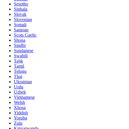
Sesotho
Sinhala
Slovak
Slovenian
Somali
Samoan
Scots Gaelic
Shona
Sindhi
Sundanese
Swahili
Tajik
Tamil
Telugu
Thai
Ukrainian
Urdu
Uzbek
Vietnamese
Welsh
Xhosa
Yiddish
Yoruba
Zulu
Kinyarwanda