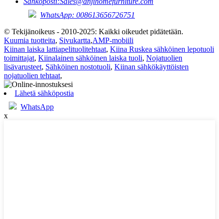
Sähköposti:
Sales@anjihomefurniture.com
WhatsApp: 008613656726751
© Tekijänoikeus - 2010-2025: Kaikki oikeudet pidätetään.
Kuumia tuotteita
,
Sivukartta
,
AMP-mobiili
Kiinan laiska lattiapelituolitehtaat
,
Kiina Ruskea sähköinen lepotuoli
toimittajat
,
Kiinalainen sähköinen laiska tuoli
,
Nojatuolien
lisävarusteet
,
Sähköinen nostotuoli
,
Kiinan sähkökäyttöisten
nojatuolien tehtaat
,
Lähetä sähköpostia
WhatsApp
x