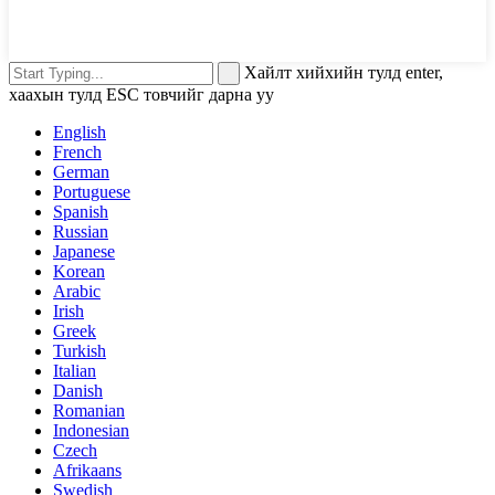
Хайлт хийхийн тулд enter,
хаахын тулд ESC товчийг дарна уу
English
French
German
Portuguese
Spanish
Russian
Japanese
Korean
Arabic
Irish
Greek
Turkish
Italian
Danish
Romanian
Indonesian
Czech
Afrikaans
Swedish