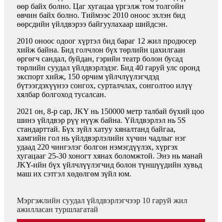
өөр байх болно. Цаг хугацаа үргэлж том толгойн
өвчин байх болно. Тиймээс 2010 оноос эхлэн бид
өөрсдийн үйлдвэрээ байгуулахаар шийдсэн.
2010 оноос одоог хүртэл бид бараг 12 жил продюсер
хийж байна. Бид голчлон бүх төрлийн цахилгаан
өргөгч сандал, буйдан, гэрийн театр болон бусад
төрлийн суудал үйлдвэрлэдэг. Бид 40 гаруй улс оронд
экспорт хийж, 150 орчим үйлчлүүлэгчдэд
бүтээгдэхүүнээ сонгох, сурталчлах, сонголтоо илүү
хялбар болгоход тусалсан.
2021 он, 8-р сар, JKY нь 150000 метр талбай бүхий цоо
шинэ үйлдвэр рүү нүүж байна. Үйлдвэрлэл нь 5S
стандарттай. Бүх зүйл хатуу хяналтанд байгаа,
хамгийн гол нь үйлдвэрлэлийн хүчин чадлыг нэг
удаад 220 чингэлэг болгон нэмэгдүүлэх, хүргэх
хугацааг 25-30 хоногт хянах боломжтой. Энэ нь манай
JKY-ийн бүх үйлчлүүлэгчид болон түншүүдийн хувьд
маш их сэтгэл хөдөлгөм зүйл юм.
Мэргэжлийн суудал үйлдвэрлэгчээр 10 гаруй жил
ажилласан туршлагатай