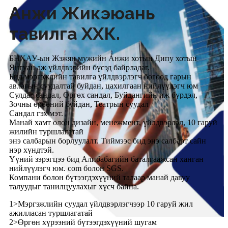
Анжи Жикэюань
тавилга ХХК.
БНХАУ-ын Жэжян мужийн Анжи хотын Дипу хотын
Янгуан аж үйлдвэрийн бүсэд байрладаг.
Бид мэргэжлийн тавилга үйлдвэрлэгч бөгөөд гарын
авлагын суудалтай буйдан, цахилгаан нийлүүлэгч юм
Сулдаг сандал, Өргөх сандал, Буйдангийн иж бүрдэл,
Зочны өрөөний буйдан, Театрын суудал
Сандал гэх мэт.
Манай хамт олон дизайн, менежмент, үйлдвэрлэл, 10 гаруй
жилийн туршлагатай
энэ салбарын борлуулалт. Тиймээс бид энэ салбарт сайн
нэр хүндтэй.
Үүний зэрэгцээ бид Алибабагийн баталгаажсан ханган
нийлүүлэгч юм. com болон SGS.
Компани болон бүтээгдэхүүний талаар манай давуу
талуудыг танилцуулахыг хүсч байна.
1>Мэргэжлийн суудал үйлдвэрлэгчээр 10 гаруй жил
ажилласан туршлагатай
2>Өргөн хүрээний бүтээгдэхүүний шугам