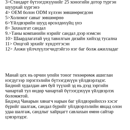
3>Стандарт бүтээгдэхүүнийг 25 хоногийн дотор түргэн
шуурхай хүргэнэ
4> OEM болон ODM хүлээн зөвшөөрөгдсөн
5>Холимог савыг зөвшөөрнө
6>Үйлдвэрийн шууд өрсөлдөхүйц үнэ
8> Захиалгат сандал
9.>Таны компанийн нэрийг сандал дээр нэмсэн
10> Шаардлагатай үед тавилгын дизайн хийхэд тусална
11> Онцгой эрхийг хүндэтгэсэн
12> Анжи үйлчлүүлэгчидтэйгээ нэг баг болж ажилладаг
Манай цех нь орчин үеийн тоног төхөөрөмж ашиглан
нэгдүгээр зэрэглэлийн бүтээгдэхүүн үйлдвэрлэдэг.
Бидний худалдан авч буй түүхий эд нь дээд зэргийн
чанартай тул өндөр чанартай бүтээгдэхүүн үйлдвэрлэх
боломжтой.
Бидэнд Чанарын хянагч нарын баг үйлдвэрийнхээ хэсэг
бүрийг шалгаж, сандал бүрийг үйлдвэрлэлийн явцад олон
удаа шалгаж, сандлыг хайрцагт савлахын өмнө сайтар
цэвэрлэдэг.