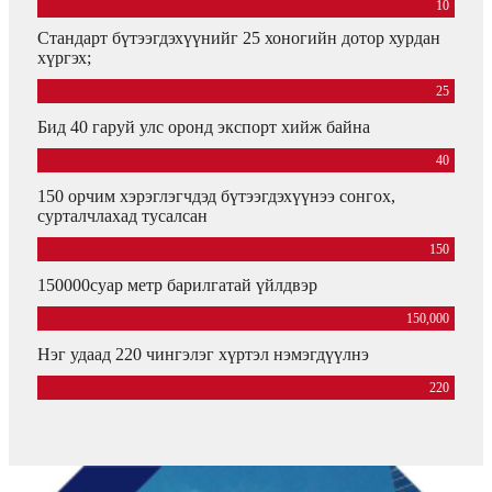
10
Стандарт бүтээгдэхүүнийг 25 хоногийн дотор хурдан
хүргэх;
25
Бид 40 гаруй улс оронд экспорт хийж байна
40
150 орчим хэрэглэгчдэд бүтээгдэхүүнээ сонгох,
сурталчлахад тусалсан
150
150000суар метр барилгатай үйлдвэр
150,000
Нэг удаад 220 чингэлэг хүртэл нэмэгдүүлнэ
220