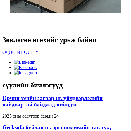
Зөвлөгөө өгөхийг урьж байна
ОДОО ИНQUITY
сүүлийн бичлэгүүд
Орчин үеийн загвар нь үйлдвэрлэлийн
найдвартай байдалд нийцдэг
2025 оны есдүгээр сарын 24
Geeksofa буйдан нь эргономикийн тав тух,