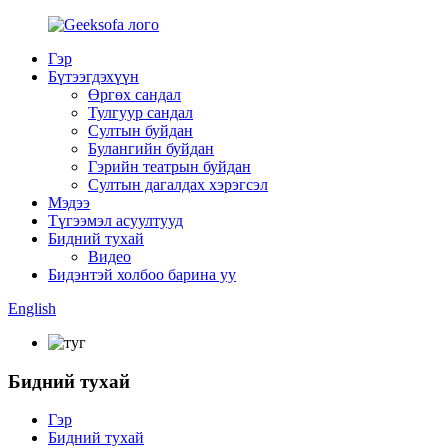
Гэр
Бүтээгдэхүүн
Өргөх сандал
Тулгуур сандал
Султын буйдан
Булангийн буйдан
Гэрийн театрын буйдан
Султын дагалдах хэрэгсэл
Мэдээ
Түгээмэл асуултууд
Бидний тухай
Видео
Бидэнтэй холбоо барина уу
English
Бидний тухай
Гэр
Бидний тухай