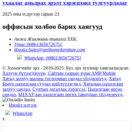
ухаалаг амьдрах эрэлт хэрэгцээнд тулгуурладаг
2025 оны есдүгээр сарын 23
оффисын холбоо барих хаягууд
Анжи Жикэюань тавилга ХХК.
Утас:
008613656726751
Имэйл:
Sales@anjihomefurniture.com
WhatsApp: 008613656726751
© Зохиогчийн эрх - 2010-2025: Бүх эрх хуулиар хамгаалагдсан.
Халуун бүтээгдэхүүн
,
Сайтын газрын зураг
,
AMP Mobile
Хятад залхуу шалны тоглоомын сандал үйлдвэрүүд
,
Хятад
Браун цахилгаан суудал нийлүүлэгчид
,
Хятадын цахилгаан
залхуу сандал
,
Султын дагалдах хэрэгсэл
,
Цахилгаан өргөх
сандал
,
БНХАУ-ын цахилгаан өргөх тавиурын үйлдвэрүүд
,
Имэйл илгээх
WhatsApp
x