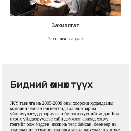
Захиалгат
Захиалгат сандал
Бидний өмнөх түүх
JKY тавилга нь 2005-2009 оны хооронд худалдааны
компани байсан бөгөөд бид голчлон зарим
үйлчлүүлэгчдэд зориулсан бүтээгдэхүүнийг авдаг. Бид
ихэнх үйлдвэрүүдээс сайн дэмжлэг авахад хэцүү
гэдгийг олж мэдсэн, дээж нь төгс байсан, бөөнөөр нь
захиалах нь дээжийн захиалгатай харьцуулахад үргэлж