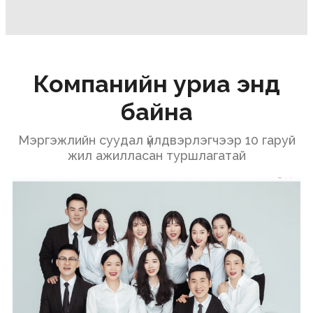
Компанийн уриа энд
байна
Мэргэжлийн суудал үйлдвэрлэгчээр 10 гаруй
жил ажилласан туршлагатай