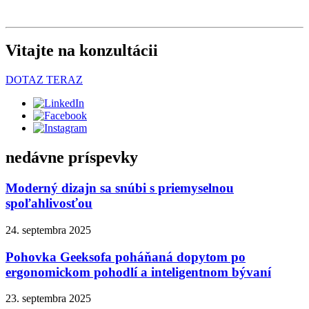
Vitajte na konzultácii
DOTAZ TERAZ
nedávne príspevky
Moderný dizajn sa snúbi s priemyselnou
spoľahlivosťou
24. septembra 2025
Pohovka Geeksofa poháňaná dopytom po
ergonomickom pohodlí a inteligentnom bývaní
23. septembra 2025