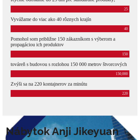
25
Vyvážame do viac ako 40 rôznych krajín
40
Pomohol som približne 150 zákazníkom s výberom a
propagáciou ich produktov
150
továreň s budovou s rozlohou 150 000 metrov štvorcových
150,000
Zvýši sa na 220 kontajnerov za minútu
220
Nábytok Anji Jikeyuan