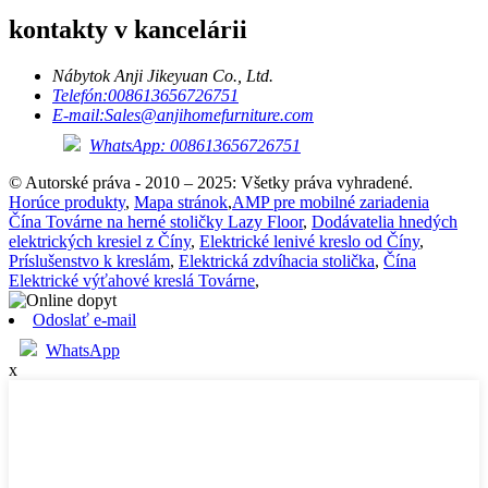
kontakty v kancelárii
Nábytok Anji Jikeyuan Co., Ltd.
Telefón:
008613656726751
E-mail:
Sales@anjihomefurniture.com
WhatsApp: 008613656726751
© Autorské práva - 2010 – 2025: Všetky práva vyhradené.
Horúce produkty
,
Mapa stránok
,
AMP pre mobilné zariadenia
Čína Továrne na herné stoličky Lazy Floor
,
Dodávatelia hnedých
elektrických kresiel z Číny
,
Elektrické lenivé kreslo od Číny
,
Príslušenstvo k kreslám
,
Elektrická zdvíhacia stolička
,
Čína
Elektrické výťahové kreslá Továrne
,
Odoslať e-mail
WhatsApp
x