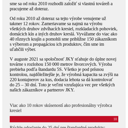
sme sa od roku 2010 rozhodli založiť si vlastnú továreň a
pracujeme až doteraz.
Od roku 2010 až doteraz sa tejto výrobe venujeme už
takmer 12 rokov. Zameriavame sa najmä na výrobu
všetkých druhov zdvíhacích kresiel, rozkladacích pohoviek,
domácich kín a iných druhov kreslá. Vyvážame do viac ako
40 rôznych krajín a pomohli sme približne 150 zákazníkom
s výberom a propagáciou ich produktov, čím sme im
uľahčili výber.
V auguste 2021 sa spoločnosť JKY sťahuje do úplne novej
továrne s rozlohou 150 000 metrov štvorcových. Výroba
prebieha podľa štandardu 5S. Všetko je pod prísnou
kontrolou, najdôležitejšie je, že výrobná kapacita sa zvýši na
220 kontajnerov za kus, dodacia lehota sa dá kontrolovať
do 25 – 30 dní. Toto je veľmi vzrušujúca vec pre všetkých
našich zákazníkov a partnerov JKY.
Viac ako 10 rokov skúseností ako profesionálny výrobca
kresiel
10
Rýchle odoslanie do 25 dní pre štandardné produkty;