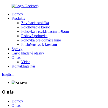
Domov
Produkty
Zdvíhacia stolička
Polohovacie kreslo
Pohovka s rozkladacím lôžkom
Rohová pohovka
Pohovka pre domáce kino
Príslušenstvo k kreslám
Správy
Často kladené otázky
O nás
Video
Kontaktujte nás
English
O nás
Domov
O nás