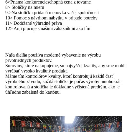
6>Priama konkurencieschopná cena z továrne
8> Stoličky na mieru
9.>Na stoličku pridaná menovka vašej spoločnosti
10> Pomoc s návrhom nábytku v prípade potreby
11> Dodržané výhradné práva
12> Anji pracuje s našimi zákazníkmi ako tím
Naša dielňa používa moderné vybavenie na výrobu
prvotriednych produktov.
Suroviny, ktoré nakupujeme, sú najvyššej kvality, aby sme mohli
vyrábať vysoko kvalitný produkt.
Máme tím kontrolórov kvality, ktorí kontrolujú každú časť
výrobného závodu, každá stolička je počas výroby mnohokrát
kontrolovaná a stolička je dôkladne vyčistená predtým, ako je
úhľadne zabalená do kartónu.