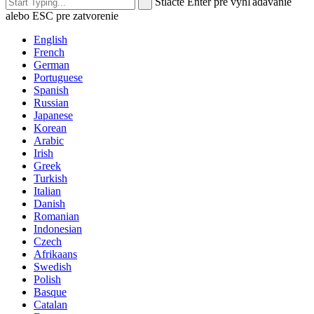
Stlačte Enter pre vyhľadávanie
alebo ESC pre zatvorenie
English
French
German
Portuguese
Spanish
Russian
Japanese
Korean
Arabic
Irish
Greek
Turkish
Italian
Danish
Romanian
Indonesian
Czech
Afrikaans
Swedish
Polish
Basque
Catalan