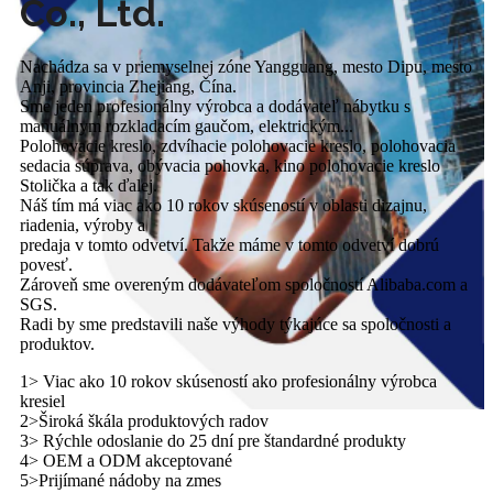
Co., Ltd.
Nachádza sa v priemyselnej zóne Yangguang, mesto Dipu, mesto
Anji, provincia Zhejiang, Čína.
Sme jeden profesionálny výrobca a dodávateľ nábytku s
manuálnym rozkladacím gaučom, elektrickým...
Polohovacie kreslo, zdvíhacie polohovacie kreslo, polohovacia
sedacia súprava, obývacia pohovka, kino polohovacie kreslo
Stolička a tak ďalej.
Náš tím má viac ako 10 rokov skúseností v oblasti dizajnu,
riadenia, výroby a
predaja v tomto odvetví. Takže máme v tomto odvetví dobrú
povesť.
Zároveň sme overeným dodávateľom spoločností Alibaba.com a
SGS.
Radi by sme predstavili naše výhody týkajúce sa spoločnosti a
produktov.
1> Viac ako 10 rokov skúseností ako profesionálny výrobca
kresiel
2>Široká škála produktových radov
3> Rýchle odoslanie do 25 dní pre štandardné produkty
4> OEM a ODM akceptované
5>Prijímané nádoby na zmes