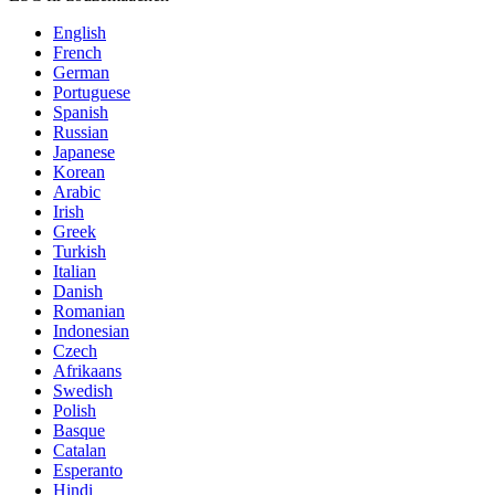
English
French
German
Portuguese
Spanish
Russian
Japanese
Korean
Arabic
Irish
Greek
Turkish
Italian
Danish
Romanian
Indonesian
Czech
Afrikaans
Swedish
Polish
Basque
Catalan
Esperanto
Hindi