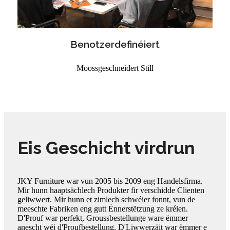
Benotzerdefinéiert
Moossgeschneidert Still
Eis Geschicht virdrun
JKY Furniture war vun 2005 bis 2009 eng Handelsfirma.
Mir hunn haaptsächlech Produkter fir verschidde Clienten
geliwwert. Mir hunn et zimlech schwéier fonnt, vun de
meeschte Fabriken eng gutt Ënnerstëtzung ze kréien.
D'Prouf war perfekt, Groussbestellunge ware ëmmer
anescht wéi d'Proufbestellung. D'Liwwerzäit war ëmmer e