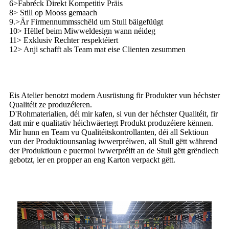
6>Fabréck Direkt Kompetitiv Präis
8> Still op Mooss gemaach
9.>Är Firmennummsschëld um Stull bäigefüügt
10> Hëllef beim Miwweldesign wann néideg
11> Exklusiv Rechter respektéiert
12> Anji schafft als Team mat eise Clienten zesummen
Eis Atelier benotzt modern Ausrüstung fir Produkter vun héchster
Qualitéit ze produzéieren.
D'Rohmaterialien, déi mir kafen, si vun der héchster Qualitéit, fir
datt mir e qualitativ héichwäertegt Produkt produzéiere kënnen.
Mir hunn en Team vu Qualitéitskontrollanten, déi all Sektioun
vun der Produktiounsanlag iwwerpréiwen, all Stull gëtt während
der Produktioun e puermol iwwerpréift an de Stull gëtt grëndlech
gebotzt, ier en propper an eng Karton verpackt gëtt.