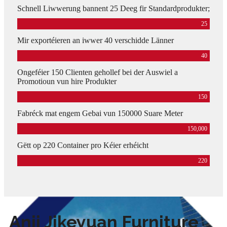
Schnell Liwwerung bannent 25 Deeg fir Standardprodukter;
25
Mir exportéieren an iwwer 40 verschidde Länner
40
Ongeféier 150 Clienten gehollef bei der Auswiel a
Promotioun vun hire Produkter
150
Fabréck mat engem Gebai vun 150000 Suare Meter
150,000
Gëtt op 220 Container pro Kéier erhéicht
220
Anji Jikeyuan Furniture