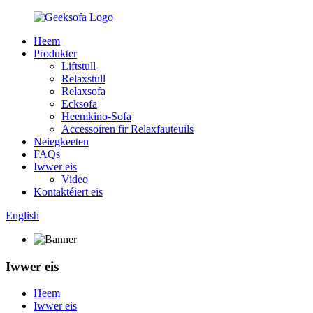
Heem
Produkter
Liftstull
Relaxstull
Relaxsofa
Ecksofa
Heemkino-Sofa
Accessoiren fir Relaxfauteuils
Neiegkeeten
FAQs
Iwwer eis
Video
Kontaktéiert eis
English
Iwwer eis
Heem
Iwwer eis