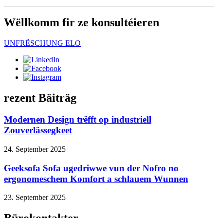
Wëllkomm fir ze konsultéieren
UNFRËSCHUNG ELO
rezent Bäiträg
Modernen Design trëfft op industriell
Zouverlässegkeet
24. September 2025
Geeksofa Sofa ugedriwwe vun der Nofro no
ergonomeschem Komfort a schlauem Wunnen
23. September 2025