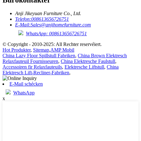
Bürokontakter
Anji Jikeyuan Furniture Co., Ltd.
Telefon:
008613656726751
E-Mail:
Sales@anjihomefurniture.com
WhatsApp: 008613656726751
© Copyright - 2010-2025: All Rechter reservéiert.
Hot Produkter
,
Sitemap
,
AMP Mobil
China Lazy Floor Spillstull Fabriken
,
China Brown Elektresch
Relaxfauteuil Fournisseuren
,
China Elektresche Faulstull
,
Accessoiren fir Relaxfauteuils
,
Elektresche Liftstull
,
China
Elektresch Lift-Recliner-Fabriken
,
E-Mail schécken
WhatsApp
x