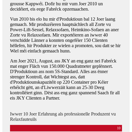
grousse Kappwéi. Dofir hu mir vum Joer 2010 un
decidéiert, eis eege Fabréck opzemaachen.
Vun 2010 bis elo hu mir d'Produktioun bal 12 Joer laang
gemaach. Mir produzéieren haaptsächlech all Zorte vu
Power-Lift-Sessel, Relaxsofaen, Heimkino-Sofaen an aner
Zorte vu Relaxsofaen. Mir exportéieren an iwwer 40
verschidde Länner a konnten ongeféier 150 Clienten
hëllefen, hir Produkter ze wielen a promoten, sou datt se hir
Wiel méi einfach gemaach hunn.
Am Joer 2021, August, ass JKY an eng ganz nei Fabréck
mat enger Fläch vun 150.000 Quadratmeter geplënnert.
D'Produktioun ass nom 5S-Standard. Alles ass ënner
strenger Kontroll, dat Wichtegst ass, datt
d'Produktiounskapazitéit op 220 Container pro Kéier
erhéicht gëtt, an d'Liwwerzäit kann an 25-30 Deeg
kontrolléiert ginn. Dëst ass eng ganz spannend Saach fir all
eis JKY Clienten a Partner.
Iwwer 10 Joer Erfahrung als professionelle Produzent vu
Relaxfauteuils
10