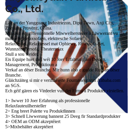
Co., Ltd.
Läit an der Yangguang Industriezon, Dipu Town, Anji City,
Zhejiang Provënz, China.
Mir sinn ee professionnelle Miwwelhersteller a Liwwerant vu
manuelle Relaxsofaen, elektresche Sofaen
Relaxsessel, Relaxsessel mat Ophiewe, Relaxsofa-Set,
Wunnzëmmersofa, Theaterrelax
Stull a sou weider.
Eis Equipe huet méi wéi 10 Joer Erfahrung am Design,
Management, Produktioun a
Verkaf an dëser Branche. Mir hunn also e gudde Ruff an dëser
Branche.
Gläichzäiteg si mir e verifizéierte Fournisseur vun Alibaba.com
an SGS.
Ech géif gären eis Virdeeler vun der Firma a Produkter virstellen.
1> Iwwer 10 Joer Erfahrung als professionelle
Relaxfauteuilhersteller
2> Eng breet Palette vu Produktlinnen
3> Schnell Liwwerung bannent 25 Deeg fir Standardprodukter
4> OEM an ODM akzeptéiert
5>Mixbehälter akzeptéiert