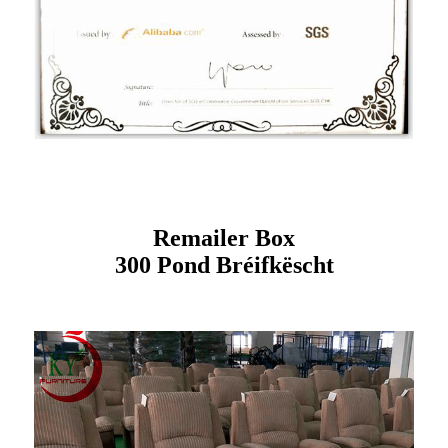
Remailer Box
300 Pond Bréifkëscht