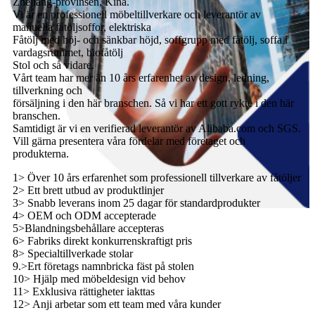
Zhejiang-provinsen, Kina.
Vi är en professionell möbeltillverkare och leverantör av
manuella fåtöljsoffor, elektriska
Fåtölj med höj- och sänkbar höjd, soffgrupp med fåtölj, soffa i
vardagsrummet, biofåtölj
Stol och så vidare.
Vårt team har mer än 10 års erfarenhet av design, ledning,
tillverkning och
försäljning i den här branschen. Så vi har ett gott rykte i den här
branschen.
Samtidigt är vi en verifierad leverantör av Alibaba.com och SGS.
Vill gärna presentera våra fördelar med företaget och
produkterna.
1> Över 10 års erfarenhet som professionell tillverkare av fåtöljer
2> Ett brett utbud av produktlinjer
3> Snabb leverans inom 25 dagar för standardprodukter
4> OEM och ODM accepterade
5>Blandningsbehållare accepteras
6> Fabriks direkt konkurrenskraftigt pris
8> Specialtillverkade stolar
9.>Ert företags namnbricka fäst på stolen
10> Hjälp med möbeldesign vid behov
11> Exklusiva rättigheter iakttas
12> Anji arbetar som ett team med våra kunder