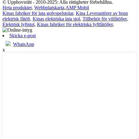
© Upphovsrätt - 2010-2025: Alla rättigheter förbehållna.
Heta produkter
,
Webbplatskarta
,
AMP Mobil
Kinas fabriker för lata golvspelstolar
,
Kina Leverantörer av brun
elektrisk fåtölj
,
Kinas elektriska lata stol
,
Tillbehör för vilfåtöljer
,
Elektrisk lyftstol
,
Kinas fabriker för elektriska lyftfåtöljer
,
Skicka e-post
WhatsApp
x