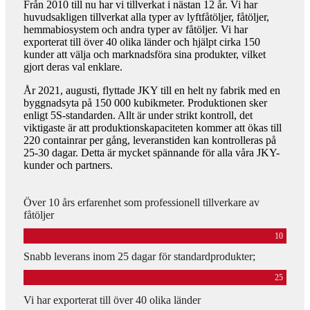
Från 2010 till nu har vi tillverkat i nästan 12 år. Vi har
huvudsakligen tillverkat alla typer av lyftfåtöljer, fåtöljer,
hemmabiosystem och andra typer av fåtöljer. Vi har
exporterat till över 40 olika länder och hjälpt cirka 150
kunder att välja och marknadsföra sina produkter, vilket
gjort deras val enklare.
År 2021, augusti, flyttade JKY till en helt ny fabrik med en
byggnadsyta på 150 000 kubikmeter. Produktionen sker
enligt 5S-standarden. Allt är under strikt kontroll, det
viktigaste är att produktionskapaciteten kommer att ökas till
220 containrar per gång, leveranstiden kan kontrolleras på
25-30 dagar. Detta är mycket spännande för alla våra JKY-
kunder och partners.
Över 10 års erfarenhet som professionell tillverkare av
fåtöljer
10
Snabb leverans inom 25 dagar för standardprodukter;
25
Vi har exporterat till över 40 olika länder