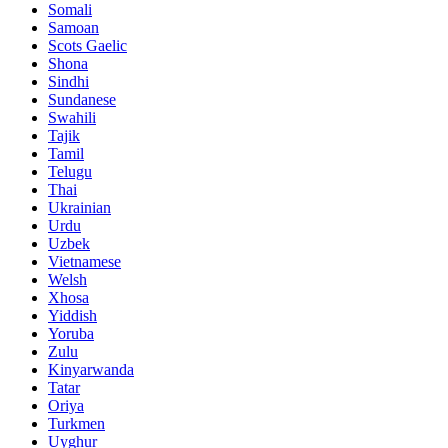
Somali
Samoan
Scots Gaelic
Shona
Sindhi
Sundanese
Swahili
Tajik
Tamil
Telugu
Thai
Ukrainian
Urdu
Uzbek
Vietnamese
Welsh
Xhosa
Yiddish
Yoruba
Zulu
Kinyarwanda
Tatar
Oriya
Turkmen
Uyghur