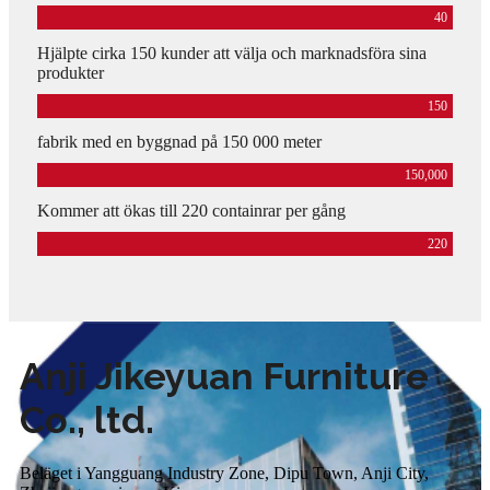
40
Hjälpte cirka 150 kunder att välja och marknadsföra sina
produkter
150
fabrik med en byggnad på 150 000 meter
150,000
Kommer att ökas till 220 containrar per gång
220
Anji Jikeyuan Furniture
Co., ltd.
Beläget i Yangguang Industry Zone, Dipu Town, Anji City,