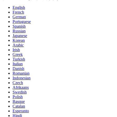
English
French
German
Portuguese
Spanish
Russian
Japanese
Korean
Arabic
Irish
Greek
Turkish
Italian
Danish
Romanian
Indonesian
Czech
Afrikaans
Swedish
Polish
Basque
Catalan
Esperanto
Hindi