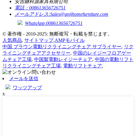
安吉継科源家具有限公司
電話：
008613656726751
メールアドレス:
Sales@anjihomefurniture.com
WhatsApp:008613656726751
© 著作権 - 2010-2025: 無断複写・転載を禁じます。
人気商品
,
サイトマップ
,
AMPモバイル
中国 ブラウン電動リクライニングチェア サプライヤー
,
リク
ライニングチェアアクセサリー
,
中国のレイジーフロアゲー
ムチェア工場
,
中国製電動レイジーチェア
,
中国の電動リフト
リクライニングチェア工場
,
電動リフトチェア
,
メールを送信
ワッツアップ
x