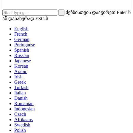
ძებნისთვის დააჭირეთ Enter-ს
ან დასახურად ESC-ს
English
French
German
Portuguese
Spanish
Russian
Japanese
Korean
Arabic
Irish
Greek
Turkish
Italian
Danish
Romanian
Indonesian
Czech
Afrikaans
Swedish
Polish