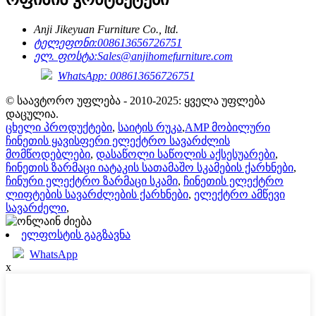
Anji Jikeyuan Furniture Co., ltd.
ტელეფონი:
008613656726751
ელ. ფოსტა:
Sales@anjihomefurniture.com
WhatsApp: 008613656726751
© საავტორო უფლება - 2010-2025: ყველა უფლება
დაცულია.
ცხელი პროდუქტები
,
საიტის რუკა
,
AMP მობილური
ჩინეთის ყავისფერი ელექტრო სავარძლის
მომწოდებლები
,
დასაწოლი საწოლის აქსესუარები
,
ჩინეთის ზარმაცი იატაკის სათამაშო სკამების ქარხნები
,
ჩინური ელექტრო ზარმაცი სკამი
,
ჩინეთის ელექტრო
ლიფტების სავარძლების ქარხნები
,
ელექტრო ამწევი
სავარძელი
,
ელფოსტის გაგზავნა
WhatsApp
x