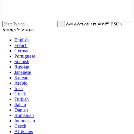
ለመፈለግ አስገባን ወይም ESCን
ለመዝጋት ይንኩ።
English
French
German
Portuguese
Spanish
Russian
Japanese
Korean
Arabic
Irish
Greek
Turkish
Italian
Danish
Romanian
Indonesian
Czech
Afrikaans