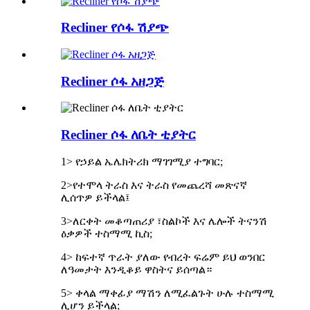
Recliner የሶፋ ሽያጭ
Recliner ሶፋ አዘጋጅ
Recliner ሶፋ ለቤት ቲያትር
1> የኃይል ኤሌክትሪክ ማገገሚያ ተግባር;
2>የተሞላ ትራስ እና ትራስ የመጨረሻ መጽናኛ
ሊሰጥዎ ይችላል፤
3>ለርቀት መቆጣጠሪያ ፣ስልኮች እና ሌሎች ትናንሽ
ዕቃዎች ተስማሚ ኪስ;
4> ከፍተኛ ጥራት ያለው የብረት ፍሬም ይህ ወንበር
ለዓመታት እንዲቆይ ዋስትና ይሰጣል።
5> ቀላል ማቀፊያ ማሽን ለሚፈልጉት ሁሉ ተስማሚ
ሊሆን ይችላል;