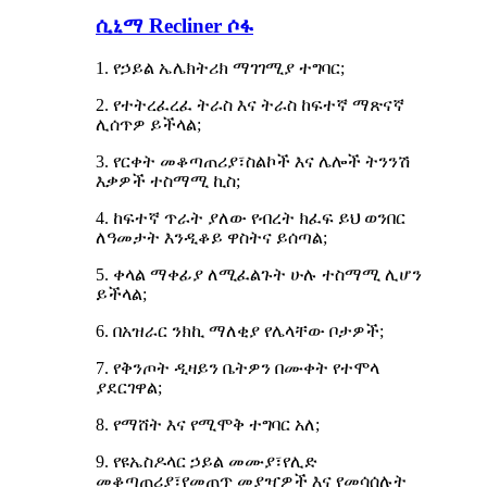
ሲኒማ Recliner ሶፋ
1. የኃይል ኤሌክትሪክ ማገገሚያ ተግባር;
2. የተትረፈረፈ ትራስ እና ትራስ ከፍተኛ ማጽናኛ
ሊሰጥዎ ይችላል;
3. የርቀት መቆጣጠሪያ፣ስልኮች እና ሌሎች ትንንሽ
እቃዎች ተስማሚ ኪስ;
4. ከፍተኛ ጥራት ያለው የብረት ክፈፍ ይህ ወንበር
ለዓመታት እንዲቆይ ዋስትና ይሰጣል;
5. ቀላል ማቀፊያ ለሚፈልጉት ሁሉ ተስማሚ ሊሆን
ይችላል;
6. በአዝራር ንክኪ ማለቂያ የሌላቸው ቦታዎች;
7. የቅንጦት ዲዛይን ቤትዎን በሙቀት የተሞላ
ያደርገዋል;
8. የማሸት እና የሚሞቅ ተግባር አለ;
9. የዩኤስዶላር ኃይል መሙያ፣የሊድ
መቆጣጠሪያ፣የመጠጥ መያዣዎች እና የመሳሰሉት