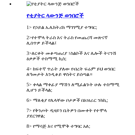
የቲያትር ላውንጅ ወንበሮች
1> የኃይል ኤሌክትሪክ ማገገሚያ ተግባር;
2>የተሞላ ትራስ እና ትራስ የመጨረሻ መጽናኛ
ሊሰጥዎ ይችላል፤
3>ለርቀት መቆጣጠሪያ ፣ስልኮች እና ሌሎች ትናንሽ
ዕቃዎች ተስማሚ ኪስ;
4> ከፍተኛ ጥራት ያለው የብረት ፍሬም ይህ ወንበር
ለዓመታት እንዲቆይ ዋስትና ይሰጣል።
5> ቀላል ማቀፊያ ማሽን ለሚፈልጉት ሁሉ ተስማሚ
ሊሆን ይችላል;
6> ማለቂያ የሌላቸው ቦታዎች በአዝራር ንክኪ;
7> የቅንጦት ዲዛይን ቤትዎን በሙቀት የተሞላ
ያደርገዋል;
8> የማሳጅ እና የሚሞቅ ተግባር አለ;