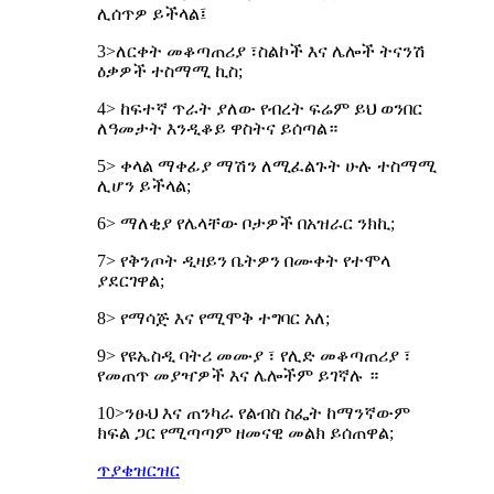
ሊሰጥዎ ይችላል፤
3>ለርቀት መቆጣጠሪያ ፣ስልኮች እና ሌሎች ትናንሽ
ዕቃዎች ተስማሚ ኪስ;
4> ከፍተኛ ጥራት ያለው የብረት ፍሬም ይህ ወንበር
ለዓመታት እንዲቆይ ዋስትና ይሰጣል።
5> ቀላል ማቀፊያ ማሽን ለሚፈልጉት ሁሉ ተስማሚ
ሊሆን ይችላል;
6> ማለቂያ የሌላቸው ቦታዎች በአዝራር ንክኪ;
7> የቅንጦት ዲዛይን ቤትዎን በሙቀት የተሞላ
ያደርገዋል;
8> የማሳጅ እና የሚሞቅ ተግባር አለ;
9> የዩኤስዲ ባትሪ መሙያ ፣ የሊድ መቆጣጠሪያ ፣
የመጠጥ መያዣዎች እና ሌሎችም ይገኛሉ ።
10>ንፁህ እና ጠንካራ የልብስ ስፌት ከማንኛውም
ክፍል ጋር የሚጣጣም ዘመናዊ መልክ ይሰጠዋል;
ጥያቄ
ዝርዝር