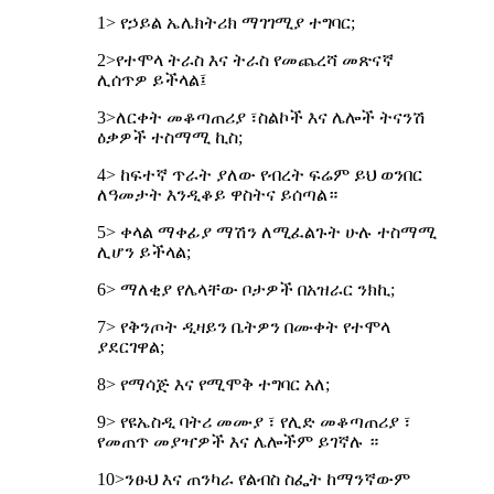
1> የኃይል ኤሌክትሪክ ማገገሚያ ተግባር;
2>የተሞላ ትራስ እና ትራስ የመጨረሻ መጽናኛ
ሊሰጥዎ ይችላል፤
3>ለርቀት መቆጣጠሪያ ፣ስልኮች እና ሌሎች ትናንሽ
ዕቃዎች ተስማሚ ኪስ;
4> ከፍተኛ ጥራት ያለው የብረት ፍሬም ይህ ወንበር
ለዓመታት እንዲቆይ ዋስትና ይሰጣል።
5> ቀላል ማቀፊያ ማሽን ለሚፈልጉት ሁሉ ተስማሚ
ሊሆን ይችላል;
6> ማለቂያ የሌላቸው ቦታዎች በአዝራር ንክኪ;
7> የቅንጦት ዲዛይን ቤትዎን በሙቀት የተሞላ
ያደርገዋል;
8> የማሳጅ እና የሚሞቅ ተግባር አለ;
9> የዩኤስዲ ባትሪ መሙያ ፣ የሊድ መቆጣጠሪያ ፣
የመጠጥ መያዣዎች እና ሌሎችም ይገኛሉ ።
10>ንፁህ እና ጠንካራ የልብስ ስፌት ከማንኛውም