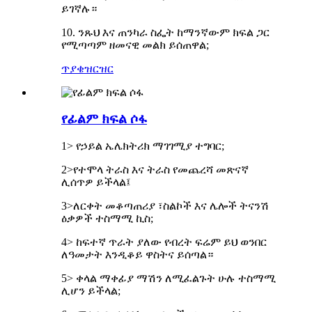
ይገኛሉ።
10. ንጹህ እና ጠንካራ ስፌት ከማንኛውም ክፍል ጋር
የሚጣጣም ዘመናዊ መልክ ይሰጠዋል;
ጥያቄ
ዝርዝር
የፊልም ክፍል ሶፋ
1> የኃይል ኤሌክትሪክ ማገገሚያ ተግባር;
2>የተሞላ ትራስ እና ትራስ የመጨረሻ መጽናኛ
ሊሰጥዎ ይችላል፤
3>ለርቀት መቆጣጠሪያ ፣ስልኮች እና ሌሎች ትናንሽ
ዕቃዎች ተስማሚ ኪስ;
4> ከፍተኛ ጥራት ያለው የብረት ፍሬም ይህ ወንበር
ለዓመታት እንዲቆይ ዋስትና ይሰጣል።
5> ቀላል ማቀፊያ ማሽን ለሚፈልጉት ሁሉ ተስማሚ
ሊሆን ይችላል;