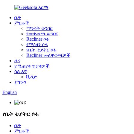
ቤት
ምርቶች
ማንሳት ወንበር
የመቀመጫ ወንበር
Recliner ሶፋ
የማዕዘን ሶፋ
የቤት ቲያትር ሶፋ
Recliner መለዋወጫዎች
ዜና
የሚጠየቁ ጥያቄዎች
ስለ እኛ
ቪዲዮ
ያግኙን
English
የቤት ቲያትር ሶፋ
ቤት
ምርቶች