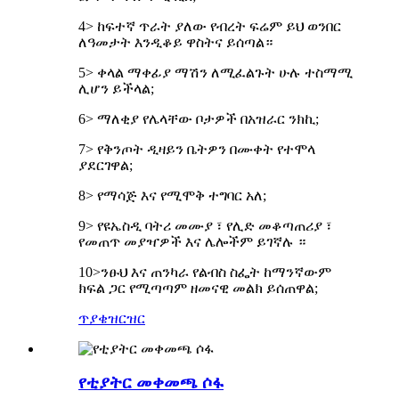
4> ከፍተኛ ጥራት ያለው የብረት ፍሬም ይህ ወንበር
ለዓመታት እንዲቆይ ዋስትና ይሰጣል።
5> ቀላል ማቀፊያ ማሽን ለሚፈልጉት ሁሉ ተስማሚ
ሊሆን ይችላል;
6> ማለቂያ የሌላቸው ቦታዎች በአዝራር ንክኪ;
7> የቅንጦት ዲዛይን ቤትዎን በሙቀት የተሞላ
ያደርገዋል;
8> የማሳጅ እና የሚሞቅ ተግባር አለ;
9> የዩኤስዲ ባትሪ መሙያ ፣ የሊድ መቆጣጠሪያ ፣
የመጠጥ መያዣዎች እና ሌሎችም ይገኛሉ ።
10>ንፁህ እና ጠንካራ የልብስ ስፌት ከማንኛውም
ክፍል ጋር የሚጣጣም ዘመናዊ መልክ ይሰጠዋል;
ጥያቄ
ዝርዝር
የቲያትር መቀመጫ ሶፋ