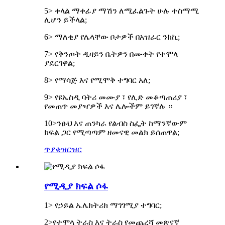
5> ቀላል ማቀፊያ ማሽን ለሚፈልጉት ሁሉ ተስማሚ
ሊሆን ይችላል;
6> ማለቂያ የሌላቸው ቦታዎች በአዝራር ንክኪ;
7> የቅንጦት ዲዛይን ቤትዎን በሙቀት የተሞላ
ያደርገዋል;
8> የማሳጅ እና የሚሞቅ ተግባር አለ;
9> የዩኤስዲ ባትሪ መሙያ ፣ የሊድ መቆጣጠሪያ ፣
የመጠጥ መያዣዎች እና ሌሎችም ይገኛሉ ።
10>ንፁህ እና ጠንካራ የልብስ ስፌት ከማንኛውም
ክፍል ጋር የሚጣጣም ዘመናዊ መልክ ይሰጠዋል;
ጥያቄ
ዝርዝር
የሚዲያ ክፍል ሶፋ
1> የኃይል ኤሌክትሪክ ማገገሚያ ተግባር;
2>የተሞላ ትራስ እና ትራስ የመጨረሻ መጽናኛ