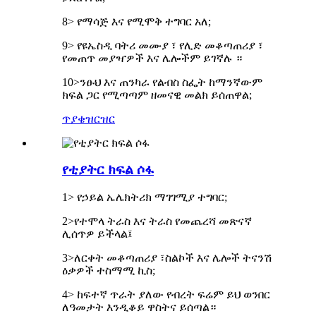
8> የማሳጅ እና የሚሞቅ ተግባር አለ;
9> የዩኤስዲ ባትሪ መሙያ ፣ የሊድ መቆጣጠሪያ ፣
የመጠጥ መያዣዎች እና ሌሎችም ይገኛሉ ።
10>ንፁህ እና ጠንካራ የልብስ ስፌት ከማንኛውም
ክፍል ጋር የሚጣጣም ዘመናዊ መልክ ይሰጠዋል;
ጥያቄ
ዝርዝር
የቲያትር ክፍል ሶፋ
1> የኃይል ኤሌክትሪክ ማገገሚያ ተግባር;
2>የተሞላ ትራስ እና ትራስ የመጨረሻ መጽናኛ
ሊሰጥዎ ይችላል፤
3>ለርቀት መቆጣጠሪያ ፣ስልኮች እና ሌሎች ትናንሽ
ዕቃዎች ተስማሚ ኪስ;
4> ከፍተኛ ጥራት ያለው የብረት ፍሬም ይህ ወንበር
ለዓመታት እንዲቆይ ዋስትና ይሰጣል።