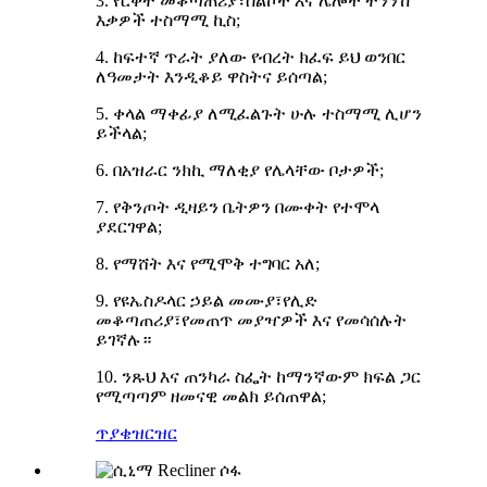
3. የርቀት መቆጣጠሪያ፣ስልኮች እና ሌሎች ትንንሽ
እቃዎች ተስማሚ ኪስ;
4. ከፍተኛ ጥራት ያለው የብረት ክፈፍ ይህ ወንበር
ለዓመታት እንዲቆይ ዋስትና ይሰጣል;
5. ቀላል ማቀፊያ ለሚፈልጉት ሁሉ ተስማሚ ሊሆን
ይችላል;
6. በአዝራር ንክኪ ማለቂያ የሌላቸው ቦታዎች;
7. የቅንጦት ዲዛይን ቤትዎን በሙቀት የተሞላ
ያደርገዋል;
8. የማሸት እና የሚሞቅ ተግባር አለ;
9. የዩኤስዶላር ኃይል መሙያ፣የሊድ
መቆጣጠሪያ፣የመጠጥ መያዣዎች እና የመሳሰሉት
ይገኛሉ።
10. ንጹህ እና ጠንካራ ስፌት ከማንኛውም ክፍል ጋር
የሚጣጣም ዘመናዊ መልክ ይሰጠዋል;
ጥያቄ
ዝርዝር