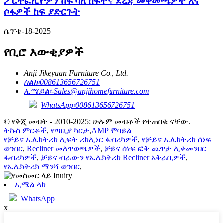
ፖርትፎሊዮዎን ከፍ ባለ ከፍተኛ ደረጃ መቀመጫዎች እና
ሶፋዎች ከፍ ያድርጉት
ሴፕቴ-18-2025
የቢሮ እውቂያዎች
Anji Jikeyuan Furniture Co., Ltd.
ስልክ፡
008613656726751
ኢሜይል፡-
Sales@anjihomefurniture.com
WhatsApp፡008613656726751
© የቅጂ መብት - 2010-2025: ሁሉም መብቶች የተጠበቁ ናቸው.
ትኩስ ምርቶች
,
የጣቢያ ካርታ
,
AMP ሞባይል
የቻይና ኤሌክትሪክ ሊፍት ሪክሊነር ፋብሪካዎች
,
የቻይና ኤሌክትሪክ ሰነፍ
ወንበር
,
Recliner መለዋወጫዎች
,
ቻይና ሰነፍ ፎቅ ጨዋታ ሊቀመንበር
ፋብሪካዎች
,
ቻይና ብራውን የኤሌክትሪክ Recliner አቅራቢዎች
,
የኤሌክትሪክ ማንሻ ወንበር
,
ኢሜል ላክ
WhatsApp
x