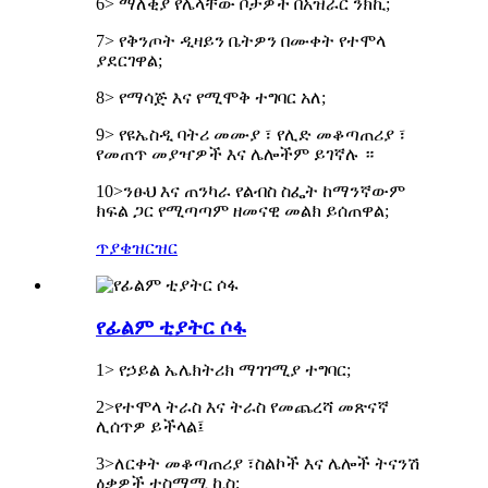
6> ማለቂያ የሌላቸው ቦታዎች በአዝራር ንክኪ;
7> የቅንጦት ዲዛይን ቤትዎን በሙቀት የተሞላ
ያደርገዋል;
8> የማሳጅ እና የሚሞቅ ተግባር አለ;
9> የዩኤስዲ ባትሪ መሙያ ፣ የሊድ መቆጣጠሪያ ፣
የመጠጥ መያዣዎች እና ሌሎችም ይገኛሉ ።
10>ንፁህ እና ጠንካራ የልብስ ስፌት ከማንኛውም
ክፍል ጋር የሚጣጣም ዘመናዊ መልክ ይሰጠዋል;
ጥያቄ
ዝርዝር
የፊልም ቲያትር ሶፋ
1> የኃይል ኤሌክትሪክ ማገገሚያ ተግባር;
2>የተሞላ ትራስ እና ትራስ የመጨረሻ መጽናኛ
ሊሰጥዎ ይችላል፤
3>ለርቀት መቆጣጠሪያ ፣ስልኮች እና ሌሎች ትናንሽ
ዕቃዎች ተስማሚ ኪስ;