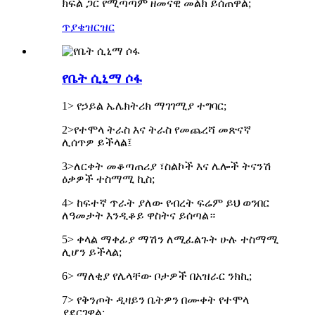
ክፍል ጋር የሚጣጣም ዘመናዊ መልክ ይሰጠዋል;
ጥያቄ
ዝርዝር
የቤት ሲኒማ ሶፋ
1> የኃይል ኤሌክትሪክ ማገገሚያ ተግባር;
2>የተሞላ ትራስ እና ትራስ የመጨረሻ መጽናኛ
ሊሰጥዎ ይችላል፤
3>ለርቀት መቆጣጠሪያ ፣ስልኮች እና ሌሎች ትናንሽ
ዕቃዎች ተስማሚ ኪስ;
4> ከፍተኛ ጥራት ያለው የብረት ፍሬም ይህ ወንበር
ለዓመታት እንዲቆይ ዋስትና ይሰጣል።
5> ቀላል ማቀፊያ ማሽን ለሚፈልጉት ሁሉ ተስማሚ
ሊሆን ይችላል;
6> ማለቂያ የሌላቸው ቦታዎች በአዝራር ንክኪ;
7> የቅንጦት ዲዛይን ቤትዎን በሙቀት የተሞላ
ያደርገዋል;