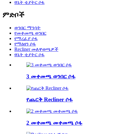
የቤት ቲያትር ሶፋ
ምድቦች
ወንበር ማንሳት
የመቀመጫ ወንበር
የማረፊያ ሶፋ
የማዕዘን ሶፋ
Recliner መለዋወጫዎች
የቤት ቲያትር ሶፋ
3 መቀመጫ ወንበር ሶፋ
የጨርቅ Recliner ሶፋ
2 መቀመጫ መቀመጫ ሶፋ