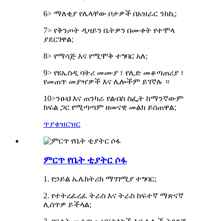
6> ማለቂያ የሌላቸው ቦታዎች በአዝራር ንክኪ;
7> የቅንጦት ዲዛይን ቤትዎን በሙቀት የተሞላ
ያደርገዋል;
8> የማሳጅ እና የሚሞቅ ተግባር አለ;
9> የዩኤስዲ ባትሪ መሙያ ፣ የሊድ መቆጣጠሪያ ፣
የመጠጥ መያዣዎች እና ሌሎችም ይገኛሉ ።
10>ንፁህ እና ጠንካራ የልብስ ስፌት ከማንኛውም
ክፍል ጋር የሚጣጣም ዘመናዊ መልክ ይሰጠዋል;
ጥያቄ
ዝርዝር
ምርጥ የቤት ቲያትር ሶፋ
1. የኃይል ኤሌክትሪክ ማገገሚያ ተግባር;
2. የተትረፈረፈ ትራስ እና ትራስ ከፍተኛ ማጽናኛ
ሊሰጥዎ ይችላል;