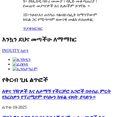
9> የዩኤስዲ ባትሪ መሙያ ፣ የሊድ መቆጣጠሪያ ፣
የመጠጥ መያዣዎች እና ሌሎችም ይገኛሉ ።
10>ንፁህ እና ጠንካራ የልብስ ስፌት ከማንኛውም
ክፍል ጋር የሚጣጣም ዘመናዊ መልክ ይሰጠዋል;
ጥያቄ
ዝርዝር
እንኳን ደህና መጣችሁ ለማማከር
INQUITY አሁን
የቅርብ ጊዜ ልጥፎች
ለዋና ገዥዎች እና ለታማኝ የችርቻሮ አጋሮች በተሰራ ምርት
የእርስዎን የፕሪሚየም የሳሎን ክፍል ብዛት ያሳድጉ።
ሴፕቴ-19-2025