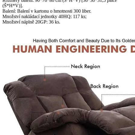
Rozměry balení: 90*76*80 cm (Š*H*V) [36*30*31,5 palce
(Š*H*V)].
Balení: Balení v kartonu o hmotnosti 300 liber.
Množství nakládací jednotky 40HQ: 117 ks;
Množství náplně 20GP: 36 ks.