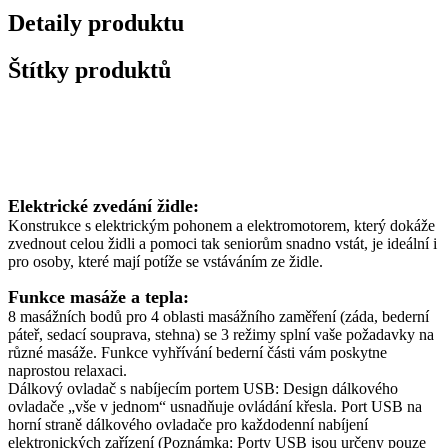
Detaily produktu
Štítky produktů
Popis
Elektrické zvedání židle:
Konstrukce s elektrickým pohonem a elektromotorem, který dokáže
zvednout celou židli a pomoci tak seniorům snadno vstát, je ideální i
pro osoby, které mají potíže se vstáváním ze židle.
Funkce masáže a tepla:
8 masážních bodů pro 4 oblasti masážního zaměření (záda, bederní
páteř, sedací souprava, stehna) se 3 režimy splní vaše požadavky na
různé masáže. Funkce vyhřívání bederní části vám poskytne
naprostou relaxaci.
Dálkový ovladač s nabíjecím portem USB: Design dálkového
ovladače „vše v jednom“ usnadňuje ovládání křesla. Port USB na
horní straně dálkového ovladače pro každodenní nabíjení
elektronických zařízení (Poznámka: Porty USB jsou určeny pouze