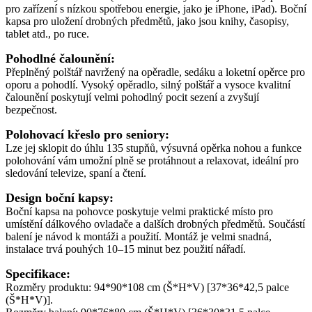
pro zařízení s nízkou spotřebou energie, jako je iPhone, iPad). Boční
kapsa pro uložení drobných předmětů, jako jsou knihy, časopisy,
tablet atd., po ruce.
Pohodlné čalounění:
Přeplněný polštář navržený na opěradle, sedáku a loketní opěrce pro
oporu a pohodlí. Vysoký opěradlo, silný polštář a vysoce kvalitní
čalounění poskytují velmi pohodlný pocit sezení a zvyšují
bezpečnost.
Polohovací křeslo pro seniory:
Lze jej sklopit do úhlu 135 stupňů, výsuvná opěrka nohou a funkce
polohování vám umožní plně se protáhnout a relaxovat, ideální pro
sledování televize, spaní a čtení.
Design boční kapsy:
Boční kapsa na pohovce poskytuje velmi praktické místo pro
umístění dálkového ovladače a dalších drobných předmětů. Součástí
balení je návod k montáži a použití. Montáž je velmi snadná,
instalace trvá pouhých 10–15 minut bez použití nářadí.
Specifikace:
Rozměry produktu: 94*90*108 cm (Š*H*V) [37*36*42,5 palce
(Š*H*V)].