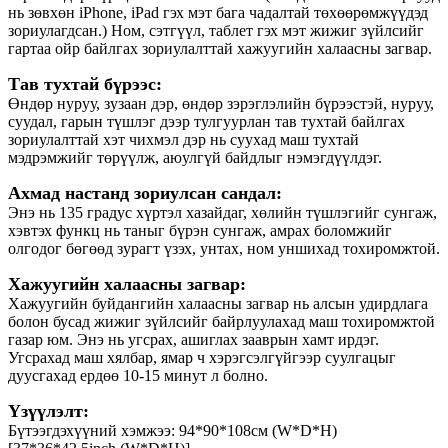
нь зөвхөн iPhone, iPad гэх мэт бага чадалтай төхөөрөмжүүдэд
зориулагдсан.) Ном, сэтгүүл, таблет гэх мэт жижиг зүйлсийг
гартаа ойр байлгах зориулалттай хажуугийн халаасны загвар.
Тав тухтай бүрээс:
Өндөр нуруу, зузаан дэр, өндөр зэрэглэлийн бүрээстэй, нуруу,
суудал, гарын түшлэг дээр тулгуурлан тав тухтай байлгах
зориулалттай хэт чихмэл дэр нь суухад маш тухтай
мэдрэмжийг төрүүлж, аюулгүй байдлыг нэмэгдүүлдэг.
Ахмад настанд зориулсан сандал:
Энэ нь 135 градус хүртэл хазайдаг, хөлийн түшлэгийг сунгаж,
хэвтэх функц нь таныг бүрэн сунгаж, амрах боломжийг
олгодог бөгөөд зурагт үзэх, унтах, ном уншихад тохиромжтой.
Хажуугийн халаасны загвар:
Хажуугийн буйдангийн халаасны загвар нь алсын удирдлага
болон бусад жижиг зүйлсийг байрлуулахад маш тохиромжтой
газар юм. Энэ нь угсрах, ашиглах зааврын хамт ирдэг.
Угсрахад маш хялбар, ямар ч хэрэгсэлгүйгээр суулгацыг
дуусгахад ердөө 10-15 минут л болно.
Үзүүлэлт:
Бүтээгдэхүүний хэмжээ: 94*90*108см (W*D*H)