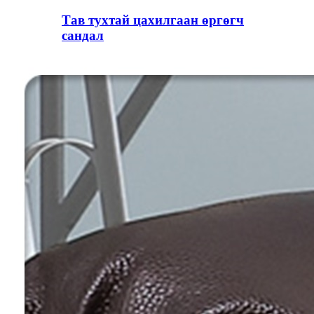
Тав тухтай цахилгаан өргөгч
сандал