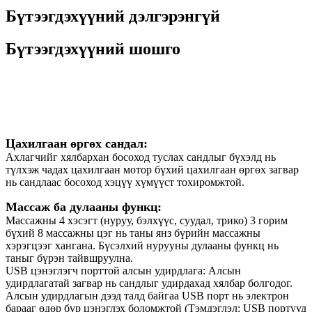
Бүтээгдэхүүний дэлгэрэнгүй
Бүтээгдэхүүний шошго
Тодорхойлолт
Цахилгаан өргөх сандал:
Ахлагчийг хялбархан босоход туслах сандлыг бүхэлд нь
түлхэж чадах цахилгаан мотор бүхий цахилгаан өргөх загвар
нь сандлаас босоход хэцүү хүмүүст тохиромжтой.
Массаж ба дулааны функц:
Массажны 4 хэсэгт (нуруу, бэлхүүс, суудал, трико) 3 горим
бүхий 8 массажны цэг нь таны янз бүрийн массажны
хэрэгцээг хангана. Бүсэлхий нурууны дулааны функц нь
таныг бүрэн тайвшруулна.
USB цэнэглэгч порттой алсын удирдлага: Алсын
удирдлагатай загвар нь сандлыг удирдахад хялбар болгодог.
Алсын удирдлагын дээд талд байгаа USB порт нь электрон
барааг өдөр бүр цэнэглэх боломжтой (Тэмдэглэл: USB портууд