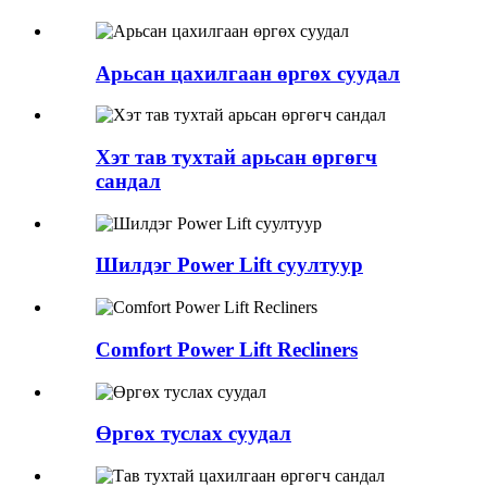
Арьсан цахилгаан өргөх суудал
Хэт тав тухтай арьсан өргөгч
сандал
Шилдэг Power Lift суултуур
Comfort Power Lift Recliners
Өргөх туслах суудал