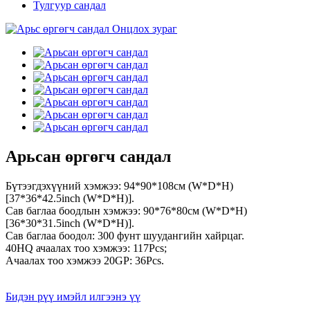
Тулгуур сандал
Арьсан өргөгч сандал
Бүтээгдэхүүний хэмжээ: 94*90*108см (W*D*H)
[37*36*42.5inch (W*D*H)].
Сав баглаа боодлын хэмжээ: 90*76*80см (W*D*H)
[36*30*31.5inch (W*D*H)].
Сав баглаа боодол: 300 фунт шуудангийн хайрцаг.
40HQ ачаалах тоо хэмжээ: 117Pcs;
Ачаалах тоо хэмжээ 20GP: 36Pcs.
Бидэн рүү имэйл илгээнэ үү