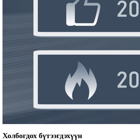
Холбогдох бүтээгдэхүүн