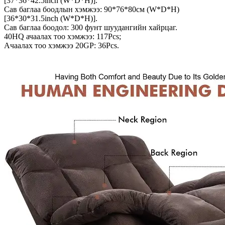
[37*36*42.5inch (W*D*H)].
Сав баглаа боодлын хэмжээ: 90*76*80см (W*D*H)
[36*30*31.5inch (W*D*H)].
Сав баглаа боодол: 300 фунт шуудангийн хайрцаг.
40HQ ачаалах тоо хэмжээ: 117Pcs;
Ачаалах тоо хэмжээ 20GP: 36Pcs.