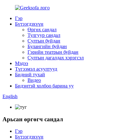
Гэр
Бүтээгдэхүүн
Өргөх сандал
Тулгуур сандал
Султын буйдан
Булангийн буйдан
Гэрийн театрын буйдан
Султын дагалдах хэрэгсэл
Мэдээ
Түгээмэл асуултууд
Бидний тухай
Видео
Бидэнтэй холбоо барина уу
English
Арьсан өргөгч сандал
Гэр
Бүтээгдэхүүн