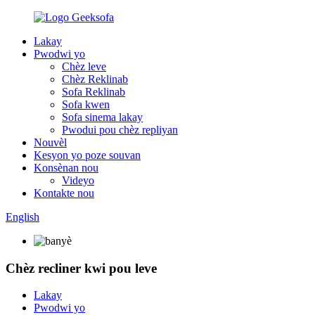
Lakay
Pwodwi yo
Chèz leve
Chèz Reklinab
Sofa Reklinab
Sofa kwen
Sofa sinema lakay
Pwodui pou chèz repliyan
Nouvèl
Kesyon yo poze souvan
Konsènan nou
Videyo
Kontakte nou
English
Chèz recliner kwi pou leve
Lakay
Pwodwi yo