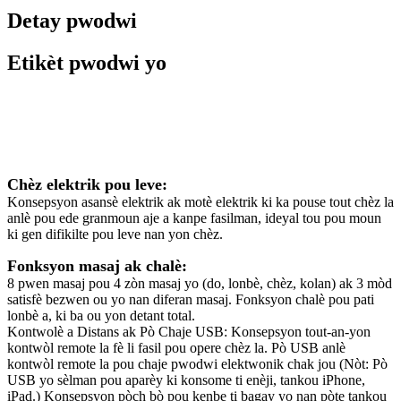
Detay pwodwi
Etikèt pwodwi yo
Deskripsyon
Chèz elektrik pou leve:
Konsepsyon asansè elektrik ak motè elektrik ki ka pouse tout chèz la
anlè pou ede granmoun aje a kanpe fasilman, ideyal tou pou moun
ki gen difikilte pou leve nan yon chèz.
Fonksyon masaj ak chalè:
8 pwen masaj pou 4 zòn masaj yo (do, lonbè, chèz, kolan) ak 3 mòd
satisfè bezwen ou yo nan diferan masaj. Fonksyon chalè pou pati
lonbè a, ki ba ou yon detant total.
Kontwolè a Distans ak Pò Chaje USB: Konsepsyon tout-an-yon
kontwòl remote la fè li fasil pou opere chèz la. Pò USB anlè
kontwòl remote la pou chaje pwodwi elektwonik chak jou (Nòt: Pò
USB yo sèlman pou aparèy ki konsome ti enèji, tankou iPhone,
iPad.) Konsepsyon pòch bò pou kenbe ti bagay yo nan pòte tankou