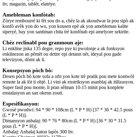
liv, magazin, tablèt, elatriye.
Amebleman konfòtab:
Zòrye rembourré ki fèt sou do a, chèz la ak akoudwar la pou sipò ak
konfò avèk yon do wo, yon kousen epè ak yon amebleman kalite
siperyè, bay yon santiman chita trè konfòtab epi amelyore sekirite.
Chèz reclinabl pou granmoun aje:
Li enkline jiska 135 degre, repo pye ki pwolonje a ak fonksyon
enklinezon an pèmèt ou detire epi detann nèt, ideyal pou gade
televizyon, dòmi ak li.
Konsepsyon pòch bò:
Desen pòch bò kote sofa a ofri yon kote trè pratik pou mete kontwòl
remote la ak lòt ti objè. Li vini ak enstriksyon asanblaj ak itilizasyon.
Super fasil pou monte, li pran sèlman 10-15 minit pou konplete
enstalasyon an san okenn zouti.
Espesifikasyon:
Gwosè pwodwi: 94 * 90 * 108cm (L * P * H) [37 * 36 * 42.5 pous
(L * P * H)].
Dimansyon anbalaj: 90 * 76 * 80cm (L * P * H) [36 * 30 * 31.5
pous (L * P * H)].
Anbalaj: Anbalaj katon lapòs 300 liv.