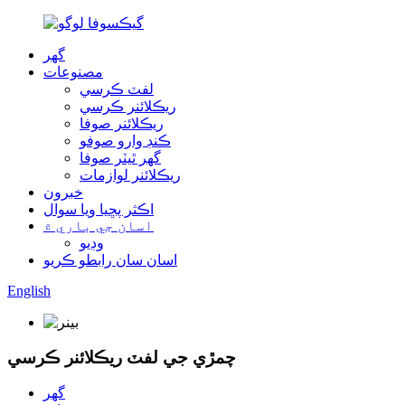
گھر
مصنوعات
لفٽ ڪرسي
ريڪلائنر ڪرسي
ريڪلائنر صوفا
ڪنڊ وارو صوفو
گھر ٿيٽر صوفا
ريڪلائنر لوازمات
خبرون
اڪثر پڇيا ويا سوال
اسان جي باري ۾
وڊيو
اسان سان رابطو ڪريو
English
چمڙي جي لفٽ ريڪلائنر ڪرسي
گھر