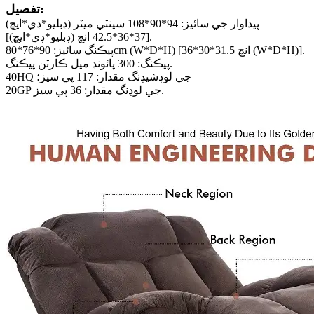
تفصيل:
پيداوار جي سائيز: 94*90*108 سينٽي ميٽر (ڊبليو*ڊي*ايڇ)
[37*36*42.5 انچ (ڊبليو*ڊي*ايڇ)].
پيڪنگ سائيز: 90*76*80cm (W*D*H) [36*30*31.5 انچ (W*D*H)].
پيڪنگ: 300 پائونڊ ميل ڪارٽن پيڪنگ.
40HQ جي لوڊشيڊنگ مقدار: 117 پي سيز؛
20GP جي لوڊنگ مقدار: 36 پي سيز.