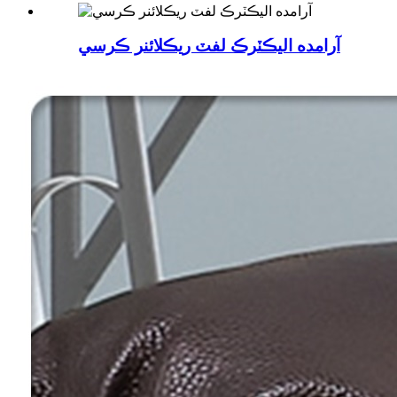
آرامده اليڪٽرڪ لفٽ ريڪلائنر ڪرسي