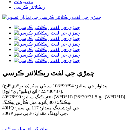
مصنوعات
ريڪلائنر ڪرسي
چمڙي جي لفٽ ريڪلائنر ڪرسي
پيداوار جي سائيز: 94*90*108 سينٽي ميٽر (ڊبليو*ڊي*ايڇ)
[37*36*42.5 انچ (ڊبليو*ڊي*ايڇ)].
پيڪنگ سائيز: 90*76*80cm (W*D*H) [36*30*31.5 انچ (W*D*H)].
پيڪنگ: 300 پائونڊ ميل ڪارٽن پيڪنگ.
40HQ جي لوڊشيڊنگ مقدار: 117 پي سيز؛
20GP جي لوڊنگ مقدار: 36 پي سيز.
اسان کي اي ميل موڪليو