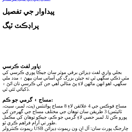
پيداوار جي تفصيل
پراڊڪٽ ٽيگ
وضاحت
پاور لفٽ ڪرسي:
بجلي واري لفٽ ڊيزائن برقي موٽر سان جيڪا پوري ڪرسي کي
مٿي ڌڪي سگهي ٿي ته جيئن بزرگ کي آساني سان بيهڻ ۾ مدد ملي
سگهي، اهو انهن ماڻهن لاءِ پڻ مثالي آهي جن کي ڪرسي تان اٿڻ ۾
ڏکيائي ٿئي ٿي.
مساج ۽ گرمي جو ڪم:
مساج فوڪس جي 4 علائقن لاءِ 8 مساج پوائنٽس (پٺ، لمبر، سيٽ،
ٽائيٽس) 3 طريقن سان توهان جي مختلف مساج جي گهرجن کي
پورو ڪن ٿا. لمبر حصي لاءِ گرمي جو ڪم، جيڪو توهان کي مڪمل
طور تي آرام فراهم ڪري ٿو.
ريموٽ ڪنٽرولر USB چارجنگ پورٽ سان: آل ان ون ريموٽ ڊيزائن