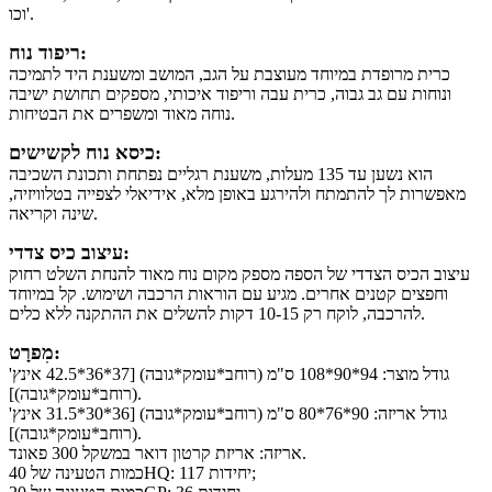
וכו'.
ריפוד נוח:
כרית מרופדת במיוחד מעוצבת על הגב, המושב ומשענת היד לתמיכה
ונוחות עם גב גבוה, כרית עבה וריפוד איכותי, מספקים תחושת ישיבה
נוחה מאוד ומשפרים את הבטיחות.
כיסא נוח לקשישים:
הוא נשען עד 135 מעלות, משענת רגליים נפתחת ותכונת השכיבה
מאפשרות לך להתמתח ולהירגע באופן מלא, אידיאלי לצפייה בטלוויזיה,
שינה וקריאה.
עיצוב כיס צדדי:
עיצוב הכיס הצדדי של הספה מספק מקום נוח מאוד להנחת השלט רחוק
וחפצים קטנים אחרים. מגיע עם הוראות הרכבה ושימוש. קל במיוחד
להרכבה, לוקח רק 10-15 דקות להשלים את ההתקנה ללא כלים.
מִפרָט:
גודל מוצר: 94*90*108 ס"מ (רוחב*עומק*גובה) [37*36*42.5 אינץ'
(רוחב*עומק*גובה)].
גודל אריזה: 90*76*80 ס"מ (רוחב*עומק*גובה) [36*30*31.5 אינץ'
(רוחב*עומק*גובה)].
אריזה: אריזת קרטון דואר במשקל 300 פאונד.
כמות הטעינה של 40HQ: 117 יחידות;