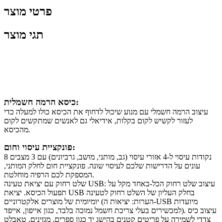
פרטי מוצר
תגי מוצר
תֵאוּר
כיסא הרמה חשמלית:
עיצוב הרמה חשמלי עם מנוע שיכול לדחוף את הכיסא כולו למעלה כדי
לעזור לקשיש לקום בקלות, אידיאלי גם לאנשים שמתקשים לקום
מהכיסא.
פונקציית עיסוי וחום:
8 נקודות עיסוי ל-4 אזורי עיסוי (גב, מותני, מושב, גרביונים) עם 3 מצבים
עונים על הדרישות שלכם לעיסוי שונה. פונקציית חום לחלק המותני,
המספקת לכם הרפיה מוחלטת.
שלט רחוק עם יציאת טעינה USB: עיצוב שלט רחוק הכל-באחד מקל על
תפעול הכיסא. יציאת USB בחלק העליון של השלט רחוק לטעינה
יומיומית של מוצרים אלקטרוניים (הערות: יציאות ה-USB מיועדות
למכשירים בעלי צריכת חשמל נמוכה בלבד, כגון אייפון, אייפד). עיצוב כיס
צדדי לשמירה על פריטים קטנים בהישג יד כגון ספרים, מגזינים, טאבלט