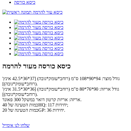
כיסא כורסה
כיסא כורסה מעור להרמה
גודל מוצר: 94*90*108 ס"מ (רוחב*עומק*גובה) [37*36*42.5 אינץ'
(רוחב*עומק*גובה)].
גודל אריזה: 90*76*80 ס"מ (רוחב*עומק*גובה) [36*30*31.5 אינץ'
(רוחב*עומק*גובה)].
אריזה: אריזת קרטון דואר במשקל 300 פאונד.
כמות הטעינה של 40HQ: 117 יחידות;
כמות הטעינה של 20GP: 36 יחידות.
שלחו לנו אימייל