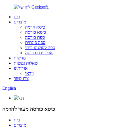
בַּיִת
מוצרים
כיסא הרמה
כיסא כורסה
ספת כורסה
ספה פינתית
ספה לקולנוע ביתי
אביזרים לכורסה
חֲדָשׁוֹת
שאלות נפוצות
אודותינו
וִידֵאוֹ
צרו קשר
English
כיסא כורסה מעור להרמה
בַּיִת
מוצרים