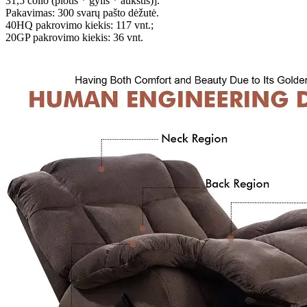
31,5 colio (plotis * gylis * aukštis)].
Pakavimas: 300 svarų pašto dėžutė.
40HQ pakrovimo kiekis: 117 vnt.;
20GP pakrovimo kiekis: 36 vnt.