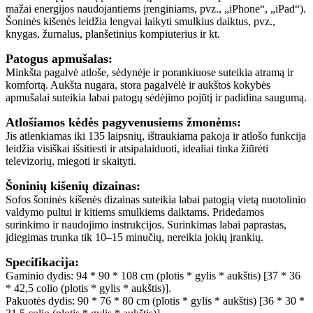
mažai energijos naudojantiems įrenginiams, pvz., „iPhone“, „iPad“).
Šoninės kišenės leidžia lengvai laikyti smulkius daiktus, pvz.,
knygas, žurnalus, planšetinius kompiuterius ir kt.
Patogus apmušalas:
Minkšta pagalvė atloše, sėdynėje ir porankiuose suteikia atramą ir
komfortą. Aukšta nugara, stora pagalvėlė ir aukštos kokybės
apmušalai suteikia labai patogų sėdėjimo pojūtį ir padidina saugumą.
Atlošiamos kėdės pagyvenusiems žmonėms:
Jis atlenkiamas iki 135 laipsnių, ištraukiama pakoja ir atlošo funkcija
leidžia visiškai išsitiesti ir atsipalaiduoti, idealiai tinka žiūrėti
televizorių, miegoti ir skaityti.
Šoninių kišenių dizainas:
Sofos šoninės kišenės dizainas suteikia labai patogią vietą nuotolinio
valdymo pultui ir kitiems smulkiems daiktams. Pridedamos
surinkimo ir naudojimo instrukcijos. Surinkimas labai paprastas,
įdiegimas trunka tik 10–15 minučių, nereikia jokių įrankių.
Specifikacija:
Gaminio dydis: 94 * 90 * 108 cm (plotis * gylis * aukštis) [37 * 36
* 42,5 colio (plotis * gylis * aukštis)].
Pakuotės dydis: 90 * 76 * 80 cm (plotis * gylis * aukštis) [36 * 30 *