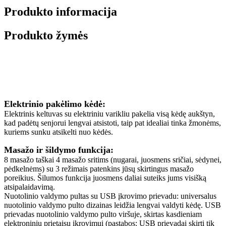
Produkto informacija
Produkto žymės
Aprašymas
Elektrinio pakėlimo kėdė:
Elektrinis keltuvas su elektriniu varikliu pakelia visą kėdę aukštyn,
kad padėtų senjorui lengvai atsistoti, taip pat idealiai tinka žmonėms,
kuriems sunku atsikelti nuo kėdės.
Masažo ir šildymo funkcija:
8 masažo taškai 4 masažo sritims (nugarai, juosmens sričiai, sėdynei,
pėdkelnėms) su 3 režimais patenkins jūsų skirtingus masažo
poreikius. Šilumos funkcija juosmens daliai suteiks jums visišką
atsipalaidavimą.
Nuotolinio valdymo pultas su USB įkrovimo prievadu: universalus
nuotolinio valdymo pulto dizainas leidžia lengvai valdyti kėdę. USB
prievadas nuotolinio valdymo pulto viršuje, skirtas kasdieniam
elektroninių prietaisų įkrovimui (pastabos: USB prievadai skirti tik