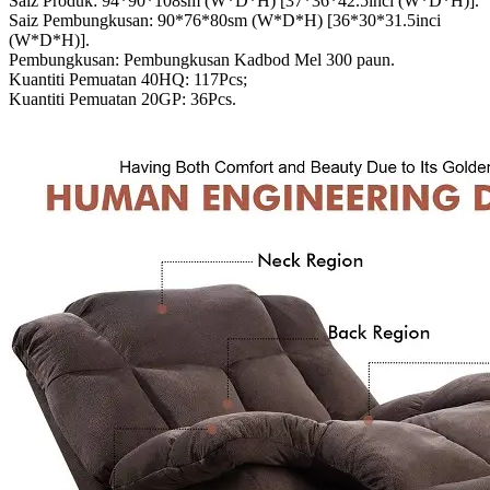
Saiz Produk: 94*90*108sm (W*D*H) [37*36*42.5inci (W*D*H)].
Saiz Pembungkusan: 90*76*80sm (W*D*H) [36*30*31.5inci
(W*D*H)].
Pembungkusan: Pembungkusan Kadbod Mel 300 paun.
Kuantiti Pemuatan 40HQ: 117Pcs;
Kuantiti Pemuatan 20GP: 36Pcs.