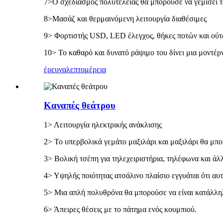
7>Ο σχεδιασμός πολυτελείας θα μπορούσε να γεμίσει το
8>Μασάζ και θερμαινόμενη λειτουργία διαθέσιμες
9> Φορτιστής USD, LED έλεγχος, θήκες ποτών και ούτ
10> Το καθαρό και δυνατό ράψιμο του δίνει μια μοντέρ
έρευνα
λεπτομέρεια
Καναπές θεάτρου
1> Λειτουργία ηλεκτρικής ανάκλισης
2> Το υπερβολικά γεμάτο μαξιλάρι και μαξιλάρι θα μπ
3> Βολική τσέπη για τηλεχειριστήρια, τηλέφωνα και άλλ
4> Υψηλής ποιότητας ατσάλινο πλαίσιο εγγυάται ότι αυτ
5> Μια απλή πολυθρόνα θα μπορούσε να είναι κατάλληλ
6> Άπειρες θέσεις με το πάτημα ενός κουμπιού.