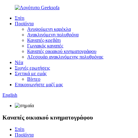
Σπίτι
Προϊόντα
Ανυψούμενη καρέκλα
Ανακλινόμενη πολυθρόνα
Καναπές-κρεβάτι
Γωνιακός καναπές
Καναπές οικιακού κινηματογράφου
Αξεσουάρ ανακλινόμενης πολυθρόνας
Νέα
Συχνές ερωτήσεις
Σχετικά με εμάς
Βίντεο
Επικοινωνήστε μαζί μας
English
Καναπές οικιακού κινηματογράφου
Σπίτι
Προϊόντα