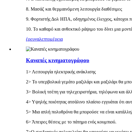
8. Μασάζ και θερμαινόμενη λειτουργία διαθέσιμες
9. Φορτιστής Δολ ΗΠΑ, οδηγημένος έλεγχος, κάτοχοι π
10. Το καθαρό και ανθεκτικό ράψιμο του δίνει μια μοντ
έρευνα
λεπτομέρεια
Καναπές κινηματογράφου
1> Λειτουργία ηλεκτρικής ανάκλισης
2> Το υπερβολικά γεμάτο μαξιλάρι και μαξιλάρι θα μπ
3> Βολική τσέπη για τηλεχειριστήρια, τηλέφωνα και άλλ
4> Υψηλής ποιότητας ατσάλινο πλαίσιο εγγυάται ότι αυτ
5> Μια απλή πολυθρόνα θα μπορούσε να είναι κατάλληλ
6> Άπειρες θέσεις με το πάτημα ενός κουμπιού.
7>Ο σχεδιασμός πολυτελείας θα μπορούσε να γεμίσει το