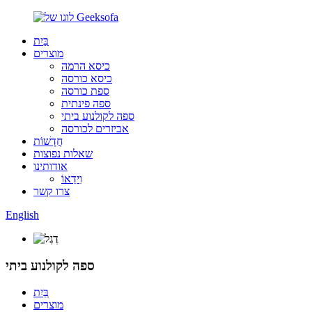
בַּיִת
מוצרים
כיסא הרמה
כיסא כורסה
ספת כורסה
ספה פינתית
ספה לקולנוע ביתי
אביזרים לכורסה
חֲדָשׁוֹת
שאלות נפוצות
אודותינו
וִידֵאוֹ
צרו קשר
English
ספה לקולנוע ביתי
בַּיִת
מוצרים