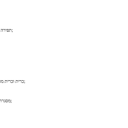
10> תפירה נקייה וחזקה מעניקה לה מראה מודרני שיתאים לכל חדר;
2> כרית וכרית מרופדות יתר על המידה יכולות לתת לך נוחות אולטימטיבית;
4> מסגרת פלדה באיכות גבוהה מבטיחה כיסא זה יחזיק מעמד שנים;