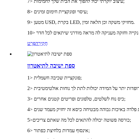
7> עיצוב יוקרתי יכול להפוך את הבית שלך לחמימות;
8> עיסוי ופונקציית חימום זמינים;
9> מטען USD, בקרת LED, מחזיקי משקה וכן הלאה זמין.
חֲקִירָה
פְּרָט
ספת ישיבה לתיאטרון
1> פונקציית שכיבה חשמלית;
3> כיס נוח לשלטים, טלפונים ופריטים קטנים אחרים;
5>כורסה פשוטה יכולה להתאים לכל מה שאתם צריכים;
6> אינסוף עמדות בלחיצת כפתור;