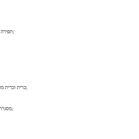
10> תפירה נקייה וחזקה מעניקה לה מראה מודרני שיתאים לכל חדר;
2> כרית וכרית מרופדות יתר על המידה יכולות לתת לך נוחות אולטימטיבית;
4> מסגרת פלדה באיכות גבוהה מבטיחה כיסא זה יחזיק מעמד שנים;