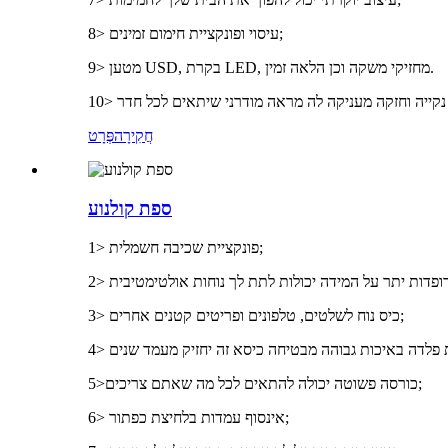
8> עיסוי ופונקציית חימום זמינים;
9> מטען USD, בקרת LED, מחזיקי משקה וכן הלאה זמין.
חֲקִירָה
פְּרָט
ספת קולנוע
1> פונקציית שכיבה חשמלית;
3> כיס נוח לשלטים, טלפונים ופריטים קטנים אחרים;
5>כורסה פשוטה יכולה להתאים לכל מה שאתם צריכים;
6> אינסוף עמדות בלחיצת כפתור;