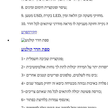
8. עיסוי ופונקציית חימום זמינים;
9. מטען USD, בקרת LED, מחזיקי משקה וכן הלאה זמין.
חֲקִירָה
פְּרָט
ספת חדר קולנוע
1> פונקציית שכיבה חשמלית;
3> כיס נוח לשלטים, טלפונים ופריטים קטנים אחרים;
5>כורסה פשוטה יכולה להתאים לכל מה שאתם צריכים;
6> אינסוף עמדות בלחיצת כפתור;
7> עיצוב יוקרתי יכול להפוך את הבית שלך לחמימות;