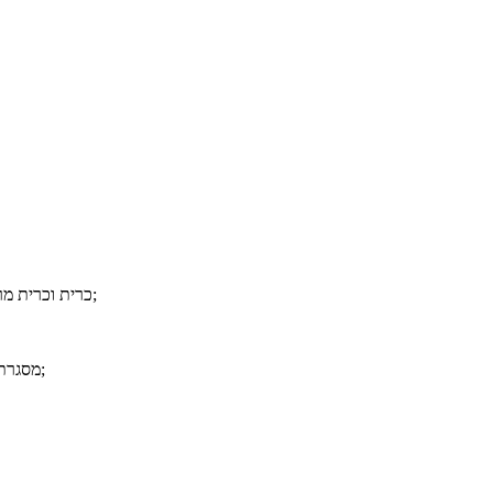
2> כרית וכרית מרופדות יתר על המידה יכולות לתת לך נוחות אולטימטיבית;
4> מסגרת פלדה באיכות גבוהה מבטיחה כיסא זה יחזיק מעמד שנים;