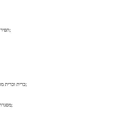
10. תפירה נקייה וחזקה מעניקה לו מראה מודרני שיתאים לכל חדר;
2> כרית וכרית מרופדות יתר על המידה יכולות לתת לך נוחות אולטימטיבית;
4> מסגרת פלדה באיכות גבוהה מבטיחה כיסא זה יחזיק מעמד שנים;