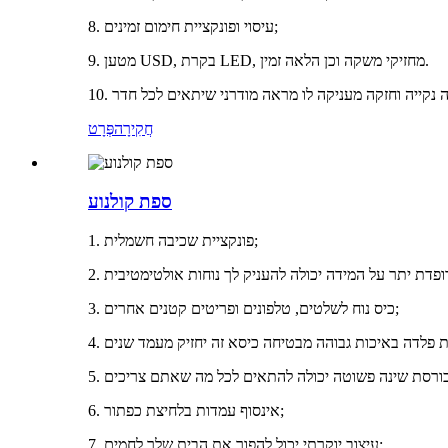
8. עיסוי ופונקציית חימום זמינים;
9. מטען USD, בקרת LED, מחזיקי משקה וכן הלאה זמין.
חֲקִירָה
פְּרָט
ספת קולנוע
1. פונקציית שכיבה חשמלית;
3. כיס נוח לשלטים, טלפונים ופריטים קטנים אחרים;
6. אינסוף עמדות בלחיצת כפתור;
7. עיצוב יוקרתי יכול להפוך את הבית שלך לחמים;